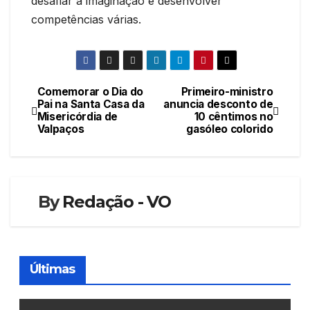
desafiar a imaginação e desenvolver
competências várias.
Comemorar o Dia do
Primeiro-ministro
Navegação
Pai na Santa Casa da
anuncia desconto de
Misericórdia de
10 cêntimos no
de
Valpaços
gasóleo colorido
artigos
By
Redação - VO
Últimas