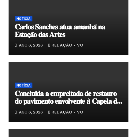
NOTÍCIA
𝐂𝐚𝐫𝐥𝐨𝐬 𝐒𝐚𝐧𝐜𝐡𝐞𝐬 𝐚𝐭𝐮𝐚 𝐚𝐦𝐚𝐧𝐡𝐚̃ 𝐧𝐚
𝐄𝐬𝐭𝐚𝐜̧𝐚̃𝐨 𝐝𝐚𝐬 𝐀𝐫𝐭𝐞𝐬
AGO 6, 2026
REDAÇÃO - VO
NOTÍCIA
𝐂𝐨𝐧𝐜𝐥𝐮𝐢́𝐝𝐚 𝐚 𝐞𝐦𝐩𝐫𝐞𝐢𝐭𝐚𝐝𝐚 𝐝𝐞 𝐫𝐞𝐬𝐭𝐚𝐮𝐫𝐨
𝐝𝐨 𝐩𝐚𝐯𝐢𝐦𝐞𝐧𝐭𝐨 𝐞𝐧𝐯𝐨𝐥𝐯𝐞𝐧𝐭𝐞 𝐚̀ 𝐂𝐚𝐩𝐞𝐥𝐚 𝐝𝐞
𝐂𝐨𝐯𝐚𝐬
AGO 6, 2026
REDAÇÃO - VO