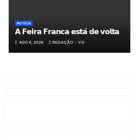
NOTÍCIA
𝗔 𝗙𝗲𝗶𝗿𝗮 𝗙𝗿𝗮𝗻𝗰𝗮 𝗲𝘀𝘁𝗮́ 𝗱𝗲 𝘃𝗼𝗹𝘁𝗮
AGO 6, 2026
REDAÇÃO - VO