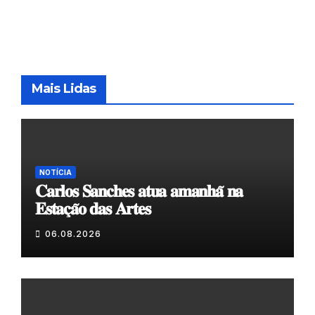
Mais Lidas
NOTÍCIA
𝐂𝐚𝐫𝐥𝐨𝐬 𝐒𝐚𝐧𝐜𝐡𝐞𝐬 𝐚𝐭𝐮𝐚 𝐚𝐦𝐚𝐧𝐡𝐚̃ 𝐧𝐚
𝐄𝐬𝐭𝐚𝐜̧𝐚̃𝐨 𝐝𝐚𝐬 𝐀𝐫𝐭𝐞𝐬
06.08.2026