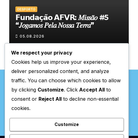
DESPORTO
𝗙𝘂𝗻𝗱𝗮𝗰̧𝗮̃𝗼 𝗔𝗙𝗩𝗥: 𝑀𝑖𝑠𝑠𝑎̃𝑜 #5
“𝐽𝑜𝑔𝑎𝑚𝑜𝑠 𝑃𝑒𝑙𝑎 𝑁𝑜𝑠𝑠𝑎 𝑇𝑒𝑟𝑟𝑎”
05.08.2026
We respect your privacy
Cookies help us improve your experience,
deliver personalized content, and analyze
traffic. You can choose which cookies to allow
by clicking
Customize
. Click
Accept All
to
consent or
Reject All
to decline non-essential
Valpaços Online
cookies.
Customize