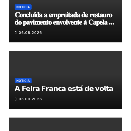
NOTÍCIA
𝐂𝐨𝐧𝐜𝐥𝐮𝐢́𝐝𝐚 𝐚 𝐞𝐦𝐩𝐫𝐞𝐢𝐭𝐚𝐝𝐚 𝐝𝐞 𝐫𝐞𝐬𝐭𝐚𝐮𝐫𝐨
𝐝𝐨 𝐩𝐚𝐯𝐢𝐦𝐞𝐧𝐭𝐨 𝐞𝐧𝐯𝐨𝐥𝐯𝐞𝐧𝐭𝐞 𝐚̀ 𝐂𝐚𝐩𝐞𝐥𝐚 𝐝𝐞
𝐂𝐨𝐯𝐚𝐬
06.08.2026
NOTÍCIA
𝗔 𝗙𝗲𝗶𝗿𝗮 𝗙𝗿𝗮𝗻𝗰𝗮 𝗲𝘀𝘁𝗮́ 𝗱𝗲 𝘃𝗼𝗹𝘁𝗮
06.08.2026