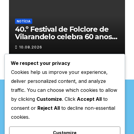
NOTÍCIA
40.º Festival de Folclore de
Vilarandelo celebra 60 anos
de tradição
10.08.2026
We respect your privacy
Cookies help us improve your experience,
deliver personalized content, and analyze
traffic. You can choose which cookies to allow
by clicking
Customize
. Click
Accept All
to
consent or
Reject All
to decline non-essential
Valpaços Online
cookies.
Customize