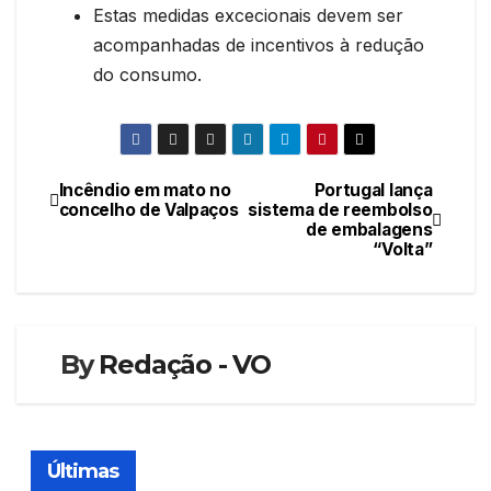
Estas medidas excecionais devem ser
acompanhadas de incentivos à redução
do consumo.
Incêndio em mato no
Portugal lança
Navegação
concelho de Valpaços
sistema de reembolso
de embalagens
de
“Volta”
artigos
By
Redação - VO
Últimas