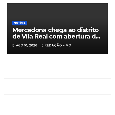
NOTÍCIA
Mercadona chega ao distrito
de Vila Real com abertura da
primeira loja em setembro
AGO 10, 2026
REDAÇÃO - VO