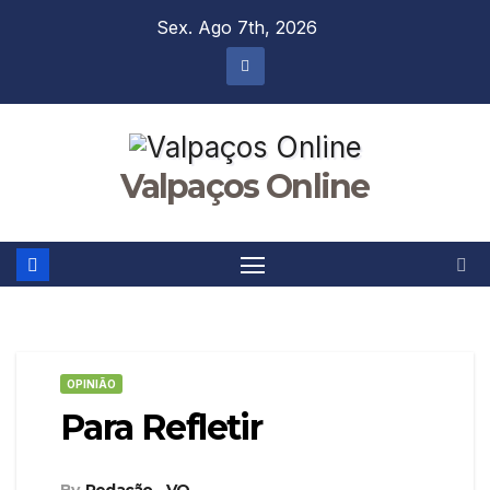
Skip
Sex. Ago 7th, 2026
to
content
Valpaços Online
OPINIÃO
Para Refletir
By
Redação - VO