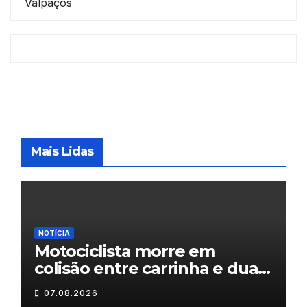
Valpaços
Mais Lidas
NOTÍCIA
Motociclista morre em
colisão entre carrinha e duas
motas em Chaves
07.08.2026