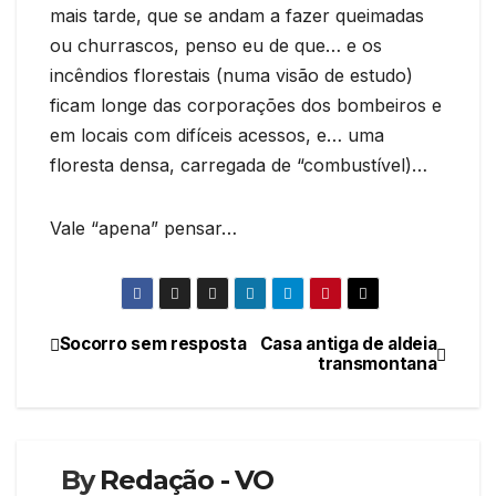
mais tarde, que se andam a fazer queimadas
ou churrascos, penso eu de que… e os
incêndios florestais (numa visão de estudo)
ficam longe das corporações dos bombeiros e
em locais com difíceis acessos, e… uma
floresta densa, carregada de “combustível)…
Vale “apena” pensar…
Socorro sem resposta
Casa antiga de aldeia
Navegação
transmontana
de
artigos
By
Redação - VO