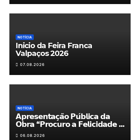
NOTÍCIA
Inicio da Feira Franca
Valpaços 2026
07.08.2026
NOTÍCIA
𝗔𝗽𝗿𝗲𝘀𝗲𝗻𝘁𝗮𝗰̧𝗮̃𝗼 𝗣𝘂́𝗯𝗹𝗶𝗰𝗮 𝗱𝗮
𝗢𝗯𝗿𝗮 “𝗣𝗿𝗼𝗰𝘂𝗿𝗼 𝗮 𝗙𝗲𝗹𝗶𝗰𝗶𝗱𝗮𝗱𝗲 𝗲
𝗲𝗹𝗮 𝗺𝗼𝗿𝗮 𝗰𝗼𝗺𝗶𝗴𝗼”
06.08.2026