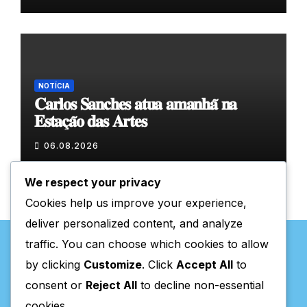
NOTÍCIA
𝐂𝐚𝐫𝐥𝐨𝐬 𝐒𝐚𝐧𝐜𝐡𝐞𝐬 𝐚𝐭𝐮𝐚 𝐚𝐦𝐚𝐧𝐡𝐚̃ 𝐧𝐚
𝐄𝐬𝐭𝐚𝐜̧𝐚̃𝐨 𝐝𝐚𝐬 𝐀𝐫𝐭𝐞𝐬
06.08.2026
We respect your privacy
Cookies help us improve your experience,
deliver personalized content, and analyze
traffic. You can choose which cookies to allow
by clicking
Customize
. Click
Accept All
to
consent or
Reject All
to decline non-essential
Valpaços Online
cookies.