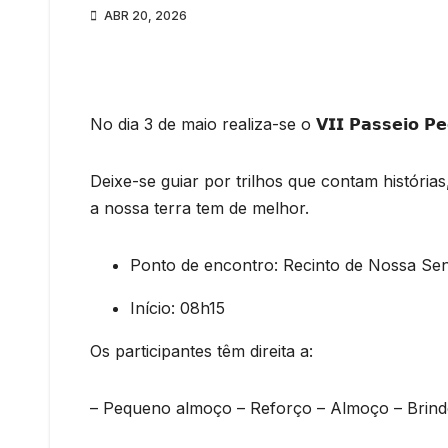
ABR 20, 2026
No dia 3 de maio realiza-se o 𝗩𝗜𝗜 𝗣𝗮𝘀𝘀𝗲𝗶𝗼 𝗣𝗲𝗱𝗲
Deixe-se guiar por trilhos que contam história
a nossa terra tem de melhor.
Ponto de encontro: Recinto de Nossa Se
Início: 08h15
Os participantes têm direita a:
– Pequeno almoço – Reforço – Almoço – Brind