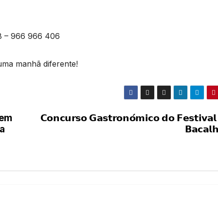
58 – 966 966 406
 uma manhã diferente!
 em
𝗖𝗼𝗻𝗰𝘂𝗿𝘀𝗼 𝗚𝗮𝘀𝘁𝗿𝗼𝗻𝗼́𝗺𝗶𝗰𝗼 𝗱𝗼 𝗙𝗲𝘀𝘁𝗶𝘃𝗮𝗹
a
𝗕𝗮𝗰𝗮𝗹