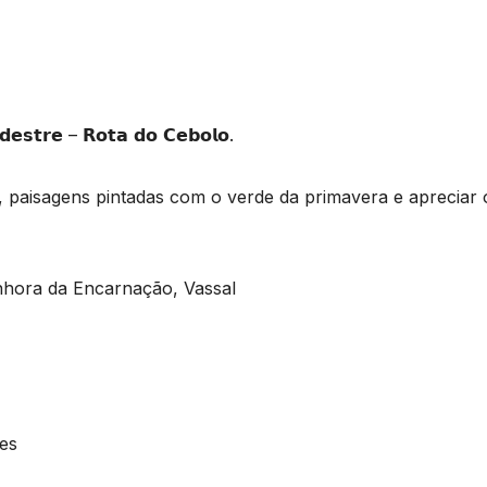
𝘁𝗿𝗲 – 𝗥𝗼𝘁𝗮 𝗱𝗼 𝗖𝗲𝗯𝗼𝗹𝗼.
s, paisagens pintadas com o verde da primavera e apreciar
nhora da Encarnação, Vassal
es