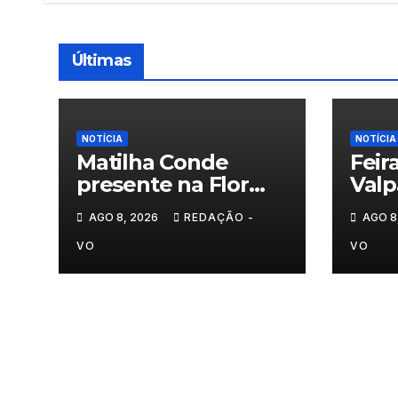
Últimas
NOTÍCIA
NOTÍCIA
Matilha Conde
Feir
presente na Flor
Valp
Rural
segu
AGO 8, 2026
REDAÇÃO -
AGO 8
VO
VO