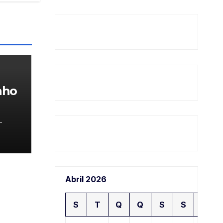
nho
-
Abril 2026
S
T
Q
Q
S
S
D