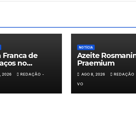
NOTÍCIA
a Franca de
Azeite Rosmani
aços no
Praemium
ndo dia
, 2026
REDAÇÃO -
AGO 8, 2026
REDAÇÃO 
VO