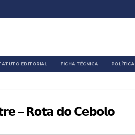
TATUTO EDITORIAL
FICHA TÉCNICA
POLÍTICA
𝘁𝗿𝗲 – 𝗥𝗼𝘁𝗮 𝗱𝗼 𝗖𝗲𝗯𝗼𝗹𝗼