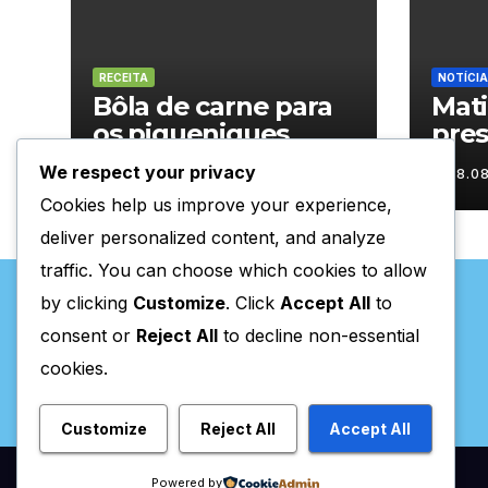
RECEITA
NOTÍCIA
Bôla de carne para
Mat
os piqueniques
pres
Rura
We respect your privacy
08.08.2026
08.0
Cookies help us improve your experience,
deliver personalized content, and analyze
traffic. You can choose which cookies to allow
by clicking
Customize
. Click
Accept All
to
consent or
Reject All
to decline non-essential
cookies.
Valpaços Online
Customize
Reject All
Accept All
Powered by