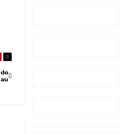
 𝗱𝗼
𝗮𝘂