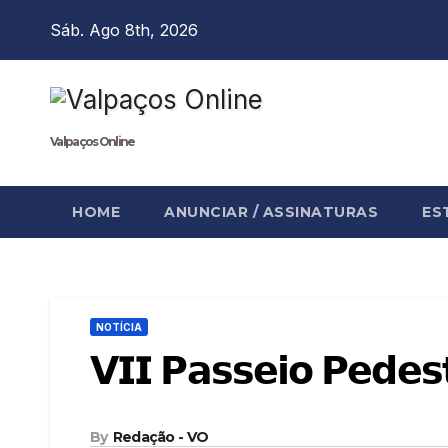
Skip
Sáb. Ago 8th, 2026
to
content
Valpaços Online
HOME
ANUNCIAR / ASSINATURAS
ES
NOTÍCIA
𝗩𝗜𝗜 𝗣𝗮𝘀𝘀𝗲𝗶𝗼 𝗣𝗲𝗱𝗲𝘀
By
Redação - VO