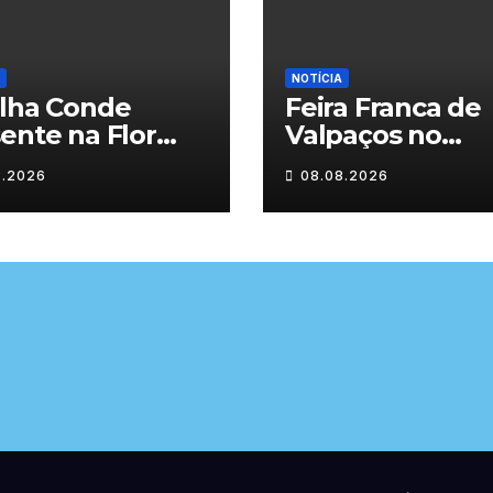
NOTÍCIA
ilha Conde
Feira Franca de
ente na Flor
Valpaços no
l
segundo dia
8.2026
08.08.2026