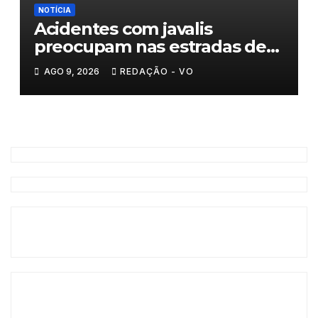
NOTÍCIA
Acidentes com javalis
preocupam nas estradas de
Trás-os-Montes
AGO 9, 2026
REDAÇÃO - VO