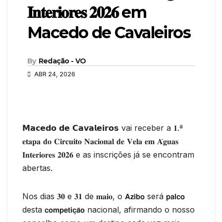
𝐈𝐧𝐭𝐞𝐫𝐢𝐨𝐫𝐞𝐬 𝟐𝟎𝟐𝟔 em
Macedo de Cavaleiros
By
Redação - VO
ABR 24, 2026
𝗠𝗮𝗰𝗲𝗱𝗼 𝗱𝗲 𝗖𝗮𝘃𝗮𝗹𝗲𝗶𝗿𝗼𝘀 vai receber a 𝟏.ª
𝐞𝐭𝐚𝐩𝐚 𝐝𝐨 𝐂𝐢𝐫𝐜𝐮𝐢𝐭𝐨 𝐍𝐚𝐜𝐢𝐨𝐧𝐚𝐥 𝐝𝐞 𝐕𝐞𝐥𝐚 𝐞𝐦 𝐀́𝐠𝐮𝐚𝐬
𝐈𝐧𝐭𝐞𝐫𝐢𝐨𝐫𝐞𝐬 𝟐𝟎𝟐𝟔 e as inscrições já se encontram
abertas.
Nos dias 𝟑𝟎 e 𝟑𝟏 de 𝐦𝐚𝐢𝐨, o 𝗔𝘇𝗶𝗯𝗼 será 𝗽𝗮𝗹𝗰𝗼
desta 𝗰𝗼𝗺𝗽𝗲𝘁𝗶𝗰̧𝗮̃𝗼 nacional, afirmando o nosso