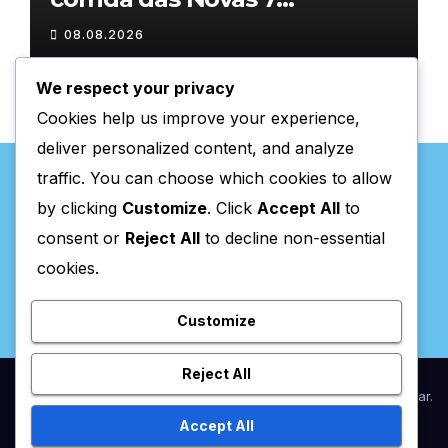
Maravilhas de Portugal
08.08.2026
We respect your privacy
Cookies help us improve your experience,
deliver personalized content, and analyze
traffic. You can choose which cookies to allow
by clicking
Customize
. Click
Accept All
to
consent or
Reject All
to decline non-essential
Valpaços Online
cookies.
Customize
Reject All
Proudly powered by WordPress
|
Theme:
Newsup
by
Themeansar
.
Accept All
Home
Anunciar / Assinaturas
Estatuto Editorial
Ficha Técnica