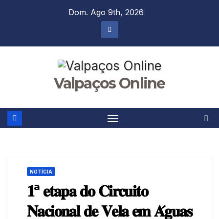
Skip
Dom. Ago 9th, 2026
to
content
Valpaços Online
NOTÍCIA
𝟏ª 𝐞𝐭𝐚𝐩𝐚 𝐝𝐨 𝐂𝐢𝐫𝐜𝐮𝐢𝐭𝐨
𝐍𝐚𝐜𝐢𝐨𝐧𝐚𝐥 𝐝𝐞 𝐕𝐞𝐥𝐚 𝐞𝐦 𝐀́𝐠𝐮𝐚𝐬