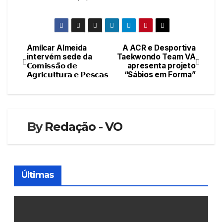
Amílcar Almeida
A ACR e Desportiva
Navegação
intervém sede da
Taekwondo Team VA
𝗖𝗼𝗺𝗶𝘀𝘀𝗮̃𝗼 𝗱𝗲
apresenta projeto
de
𝗔𝗴𝗿𝗶𝗰𝘂𝗹𝘁𝘂𝗿𝗮 𝗲 𝗣𝗲𝘀𝗰𝗮𝘀
“Sábios em Forma”
artigos
By
Redação - VO
Últimas