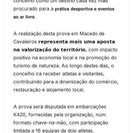
concelho como um destino cada vez mais
procurado para a 𝗽𝗿𝗮́𝘁𝗶𝗰𝗮 𝗱𝗲𝘀𝗽𝗼𝗿𝘁𝗶𝘃𝗮 𝗲 𝗲𝘃𝗲𝗻𝘁𝗼𝘀
𝗮𝗼 𝗮𝗿 𝗹𝗶𝘃𝗿𝗲.
A realização desta prova em Macedo de
Cavaleiros 𝗿𝗲𝗽𝗿𝗲𝘀𝗲𝗻𝘁𝗮 𝗺𝗮𝗶𝘀 𝘂𝗺𝗮 𝗮𝗽𝗼𝘀𝘁𝗮
𝗻𝗮 𝘃𝗮𝗹𝗼𝗿𝗶𝘇𝗮𝗰̧𝗮̃𝗼 𝗱𝗼 𝘁𝗲𝗿𝗿𝗶𝘁𝗼́𝗿𝗶𝗼, com impacto
positivo na economia local e na promoção do
turismo de natureza. Ao longo destes dias, o
concelho irá receber atletas e visitantes,
contribuindo para a dinamização do comércio,
restauração e alojamento local.
A prova será disputada em embarcações
K420, fornecidas pela organização, num
formato chave-na-mão, com participação
limitada a 18 equipas de dois atletas.