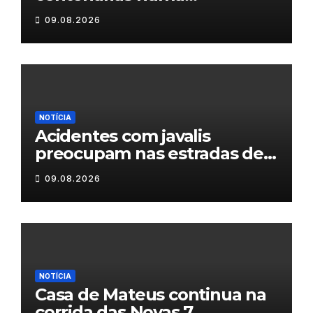
homenagem a um século de
09.08.2026
histórias
NOTÍCIA
Acidentes com javalis
preocupam nas estradas de
Trás-os-Montes
09.08.2026
NOTÍCIA
Casa de Mateus continua na
corrida das Novas 7