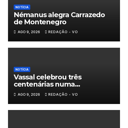
NOTÍCIA
Némanus alegra Carrazedo
de Montenegro
AGO 9, 2026
REDAÇÃO - VO
NOTÍCIA
Vassal celebrou três
centenárias numa
homenagem a um século de
AGO 9, 2026
REDAÇÃO - VO
histórias