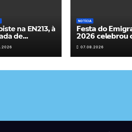
NOTÍCIA
iste na EN213, à
𝗙𝗲𝘀𝘁𝗮 𝗱𝗼 𝗘𝗺𝗶𝗴𝗿
ada de
𝟮𝟬𝟮𝟲 𝗰𝗲𝗹𝗲𝗯𝗿𝗼𝘂 
randelo
𝗿𝗲𝗲𝗻𝗰𝗼𝗻𝘁𝗿𝗼 𝗲 𝗼𝘀
8.2026
07.08.2026
𝗹𝗮𝗰̧𝗼𝘀 𝗾𝘂𝗲 𝘂𝗻𝗲
𝗠𝘂𝗿𝗰̧𝗮