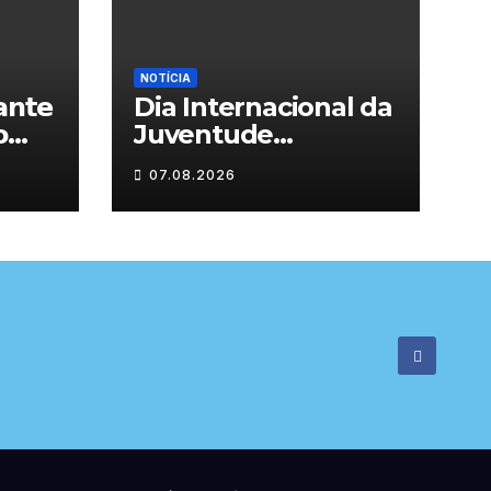
NOTÍCIA
𝗻𝘁𝗲
Dia Internacional da

Juventude
celebrado em
07.08.2026

Chaves com
atividades gratuitas