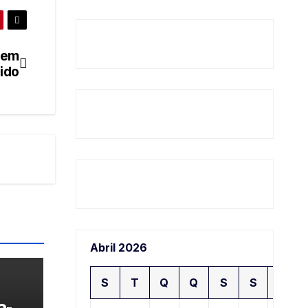
tem
nido
Abril 2026
S
T
Q
Q
S
S
D
a-