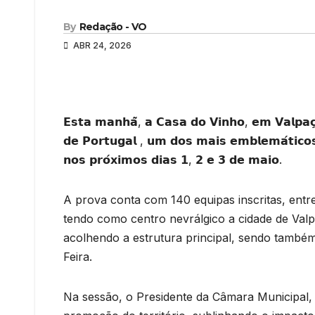
By
Redação - VO
ABR 24, 2026
𝗘𝘀𝘁𝗮 𝗺𝗮𝗻𝗵𝗮̃, 𝗮 𝗖𝗮𝘀𝗮 𝗱𝗼 𝗩𝗶𝗻𝗵𝗼, 𝗲𝗺 𝗩𝗮𝗹𝗽𝗮𝗰̧𝗼
𝗱𝗲 𝗣𝗼𝗿𝘁𝘂𝗴𝗮𝗹 , 𝘂𝗺 𝗱𝗼𝘀 𝗺𝗮𝗶𝘀 𝗲𝗺𝗯𝗹𝗲𝗺𝗮́𝘁𝗶𝗰𝗼
𝗻𝗼𝘀 𝗽𝗿𝗼́𝘅𝗶𝗺𝗼𝘀 𝗱𝗶𝗮𝘀 𝟭, 𝟮 𝗲 𝟯 𝗱𝗲 𝗺𝗮𝗶𝗼.
A prova conta com 140 equipas inscritas, entre
tendo como centro nevrálgico a cidade de Val
acolhendo a estrutura principal, sendo também
Feira.
Na sessão, o Presidente da Câmara Municipal,