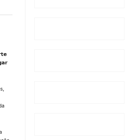
𝘁𝗲
𝗮𝗿
s,
da
a