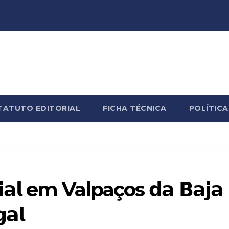
TATUTO EDITORIAL
FICHA TÉCNICA
POLÍTICA
𝗶𝗰𝗶𝗮𝗹 em Valpaços 𝗱𝗮 𝗕𝗮𝗷𝗮
𝗮𝗹