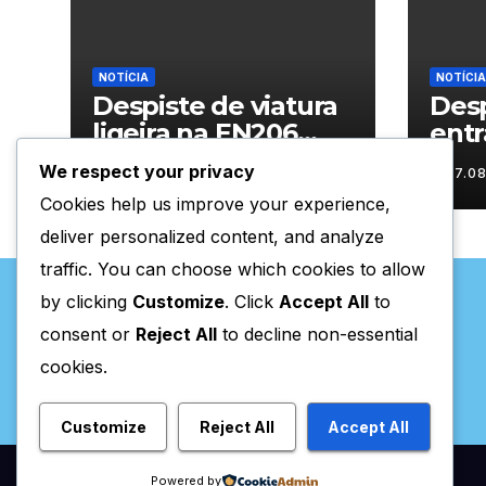
NOTÍCIA
NOTÍCIA
Despiste de viatura
Desp
ligeira na EN206
entr
junto ao
Vila
We respect your privacy
07.08.2026
07.0
cruzamento Fornos
Cookies help us improve your experience,
do Pinhal
deliver personalized content, and analyze
traffic. You can choose which cookies to allow
by clicking
Customize
. Click
Accept All
to
consent or
Reject All
to decline non-essential
cookies.
Valpaços Online
Customize
Reject All
Accept All
Powered by