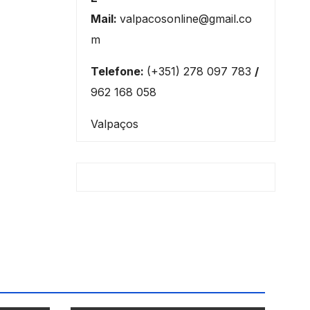
Mail:
valpacosonline@gmail.co
m
Telefone:
(+351) 278 097 783
/
962 168 058
Valpaços