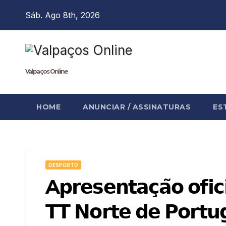
Skip
Sáb. Ago 8th, 2026
to
content
Valpaços Online
HOME
ANUNCIAR / ASSINATURAS
ES
DESPORTO
A𝗽𝗿𝗲𝘀𝗲𝗻𝘁𝗮𝗰̧𝗮̃𝗼 𝗼
𝗧𝗧 𝗡𝗼𝗿𝘁𝗲 𝗱𝗲 𝗣𝗼𝗿𝘁𝘂