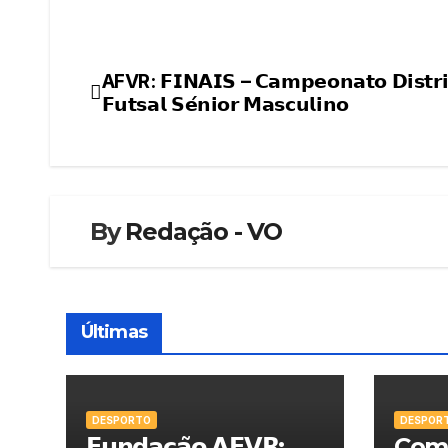
AFVR: 𝗙𝗜𝗡𝗔𝗜𝗦 – 𝗖𝗮𝗺𝗽𝗲𝗼𝗻𝗮𝘁𝗼 𝗗𝗶𝘀𝘁𝗿𝗶
Navegação
𝗙𝘂𝘁𝘀𝗮𝗹 𝗦𝗲́𝗻𝗶𝗼𝗿 𝗠𝗮𝘀𝗰𝘂𝗹𝗶𝗻𝗼
de
artigos
By
Redação - VO
Últimas
DESPORTO
DESPOR
𝗙𝘂𝗻𝗱𝗮𝗰̧𝗮̃𝗼 𝗔𝗙𝗩𝗥:
Comi