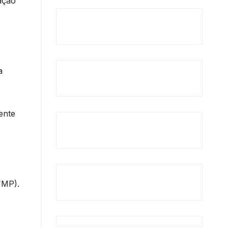
ação
a
ente
FMP).