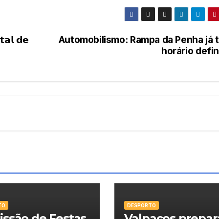
𝗮𝗹 𝗱𝗲
Automobilismo: Rampa da Penha já 
horário defi
TO
DESPORTO
ssão de Festas
Valpaços prepar