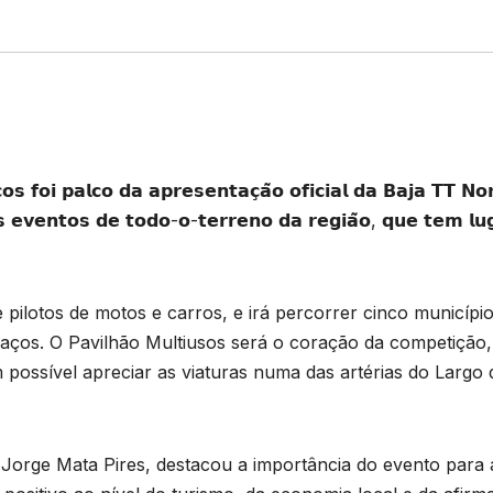
 𝗳𝗼𝗶 𝗽𝗮𝗹𝗰𝗼 𝗱𝗮 𝗮𝗽𝗿𝗲𝘀𝗲𝗻𝘁𝗮𝗰̧𝗮̃𝗼 𝗼𝗳𝗶𝗰𝗶𝗮𝗹 𝗱𝗮 𝗕𝗮𝗷𝗮 𝗧𝗧 𝗡𝗼
 𝗲𝘃𝗲𝗻𝘁𝗼𝘀 𝗱𝗲 𝘁𝗼𝗱𝗼-𝗼-𝘁𝗲𝗿𝗿𝗲𝗻𝗼 𝗱𝗮 𝗿𝗲𝗴𝗶𝗮̃𝗼, 𝗾𝘂𝗲 𝘁𝗲𝗺 𝗹𝘂
 pilotos de motos e carros, e irá percorrer cinco município
paços. O Pavilhão Multiusos será o coração da competição,
 possível apreciar as viaturas numa das artérias do Largo 
 Jorge Mata Pires, destacou a importância do evento para 