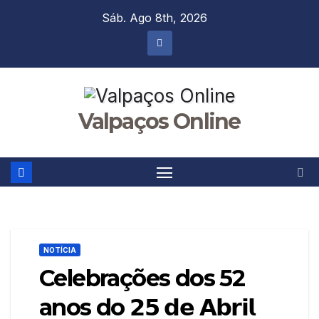
Skip
Sáb. Ago 8th, 2026
to
content
Valpaços Online
NOTÍCIA
Celebrações dos 52
anos do 𝟮𝟱 𝗱𝗲 𝗔𝗯𝗿𝗶𝗹