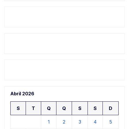
Abril 2026
S
T
Q
Q
S
S
D
1
2
3
4
5