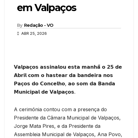
em Valpaços
By
Redação - VO
ABR 25, 2026
𝗩𝗮𝗹𝗽𝗮𝗰̧𝗼𝘀 𝗮𝘀𝘀𝗶𝗻𝗮𝗹𝗼𝘂 𝗲𝘀𝘁𝗮 𝗺𝗮𝗻𝗵𝗮̃ 𝗼 𝟮𝟱 𝗱𝗲
𝗔𝗯𝗿𝗶𝗹 𝗰𝗼𝗺 𝗼 𝗵𝗮𝘀𝘁𝗲𝗮𝗿 𝗱𝗮 𝗯𝗮𝗻𝗱𝗲𝗶𝗿𝗮 𝗻𝗼𝘀
𝗣𝗮𝗰̧𝗼𝘀 𝗱𝗼 𝗖𝗼𝗻𝗰𝗲𝗹𝗵𝗼, 𝗮𝗼 𝘀𝗼𝗺 𝗱𝗮 𝗕𝗮𝗻𝗱𝗮
𝗠𝘂𝗻𝗶𝗰𝗶𝗽𝗮𝗹 𝗱𝗲 𝗩𝗮𝗹𝗽𝗮𝗰̧𝗼𝘀.
A cerimónia contou com a presença do
Presidente da Câmara Municipal de Valpaços,
Jorge Mata Pires, e da Presidente da
Assembleia Municipal de Valpaços, Ana Povo,