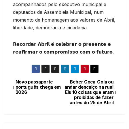
acompanhados pelo executivo municipal e
deputados da Assembleia Municipal, num
momento de homenagem aos valores de Abril,
liberdade, democracia e cidadania.
𝗥𝗲𝗰𝗼𝗿𝗱𝗮𝗿 𝗔𝗯𝗿𝗶𝗹 𝗲́ 𝗰𝗲𝗹𝗲𝗯𝗿𝗮𝗿 𝗼 𝗽𝗿𝗲𝘀𝗲𝗻𝘁𝗲 𝗲
𝗿𝗲𝗮𝗳𝗶𝗿𝗺𝗮𝗿 𝗼 𝗰𝗼𝗺𝗽𝗿𝗼𝗺𝗶𝘀𝘀𝗼 𝗰𝗼𝗺 𝗼 𝗳𝘂𝘁𝘂𝗿𝗼.
Novo passaporte
Beber Coca-Cola ou
Navegação
português chega em
andar descalço na rua!
2026
Eis 10 coisas que eram
de
proibidas de fazer
antes do 25 de Abril
artigos