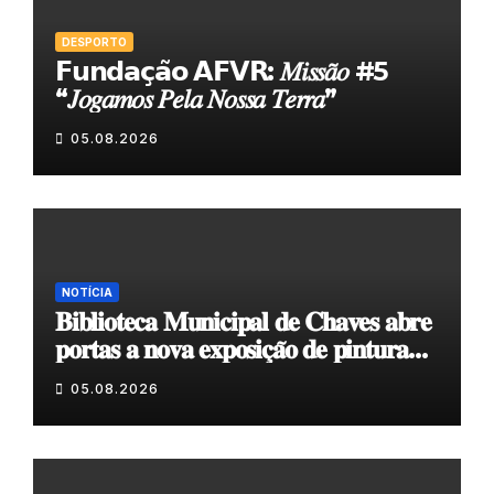
DESPORTO
𝗙𝘂𝗻𝗱𝗮𝗰̧𝗮̃𝗼 𝗔𝗙𝗩𝗥: 𝑀𝑖𝑠𝑠𝑎̃𝑜 #5
“𝐽𝑜𝑔𝑎𝑚𝑜𝑠 𝑃𝑒𝑙𝑎 𝑁𝑜𝑠𝑠𝑎 𝑇𝑒𝑟𝑟𝑎”
05.08.2026
NOTÍCIA
𝐁𝐢𝐛𝐥𝐢𝐨𝐭𝐞𝐜𝐚 𝐌𝐮𝐧𝐢𝐜𝐢𝐩𝐚𝐥 𝐝𝐞 𝐂𝐡𝐚𝐯𝐞𝐬 𝐚𝐛𝐫𝐞
𝐩𝐨𝐫𝐭𝐚𝐬 𝐚 𝐧𝐨𝐯𝐚 𝐞𝐱𝐩𝐨𝐬𝐢𝐜̧𝐚̃𝐨 𝐝𝐞 𝐩𝐢𝐧𝐭𝐮𝐫𝐚
𝐝𝐮𝐫𝐚𝐧𝐭𝐞 𝐨 𝐦𝐞̂𝐬 𝐝𝐞 𝐚𝐠𝐨𝐬𝐭𝐨
05.08.2026