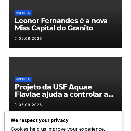
NOTÍCIA
Leonor Fernandes é a nova
Miss Capital do Granito
05.08.2026
NOTÍCIA
𝗣𝗿𝗼𝗷𝗲𝘁𝗼 𝗱𝗮 𝗨𝗦𝗙 𝗔𝗾𝘂𝗮𝗲
𝗙𝗹𝗮𝘃𝗶𝗮𝗲 𝗮𝗷𝘂𝗱𝗮 𝗮 𝗰𝗼𝗻𝘁𝗿𝗼𝗹𝗮𝗿 𝗮
𝗮𝗻𝘀𝗶𝗲𝗱𝗮𝗱𝗲
05.08.2026
We respect your privacy
Cookies help us improve your experience,