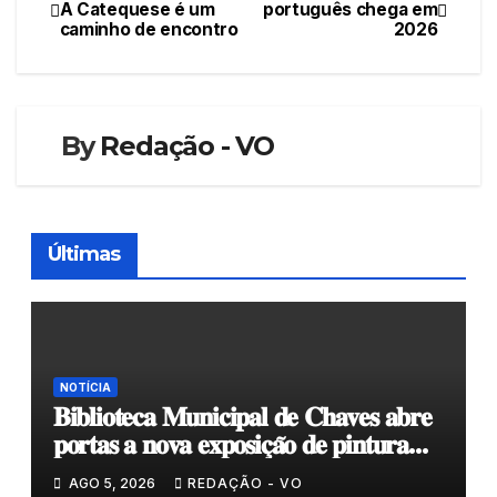
Navegação
A Catequese é um
português chega em
caminho de encontro
2026
de
artigos
By
Redação - VO
Últimas
NOTÍCIA
𝐁𝐢𝐛𝐥𝐢𝐨𝐭𝐞𝐜𝐚 𝐌𝐮𝐧𝐢𝐜𝐢𝐩𝐚𝐥 𝐝𝐞 𝐂𝐡𝐚𝐯𝐞𝐬 𝐚𝐛𝐫𝐞
𝐩𝐨𝐫𝐭𝐚𝐬 𝐚 𝐧𝐨𝐯𝐚 𝐞𝐱𝐩𝐨𝐬𝐢𝐜̧𝐚̃𝐨 𝐝𝐞 𝐩𝐢𝐧𝐭𝐮𝐫𝐚
𝐝𝐮𝐫𝐚𝐧𝐭𝐞 𝐨 𝐦𝐞̂𝐬 𝐝𝐞 𝐚𝐠𝐨𝐬𝐭𝐨
AGO 5, 2026
REDAÇÃO - VO