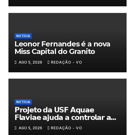
NOTÍCIA
Leonor Fernandes é a nova
Miss Capital do Granito
AGO 5, 2026
REDAÇÃO - VO
NOTÍCIA
𝗣𝗿𝗼𝗷𝗲𝘁𝗼 𝗱𝗮 𝗨𝗦𝗙 𝗔𝗾𝘂𝗮𝗲
𝗙𝗹𝗮𝘃𝗶𝗮𝗲 𝗮𝗷𝘂𝗱𝗮 𝗮 𝗰𝗼𝗻𝘁𝗿𝗼𝗹𝗮𝗿 𝗮
𝗮𝗻𝘀𝗶𝗲𝗱𝗮𝗱𝗲
AGO 5, 2026
REDAÇÃO - VO