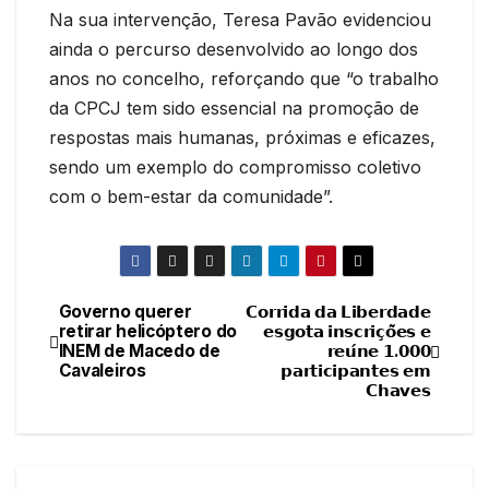
Na sua intervenção, Teresa Pavão evidenciou
ainda o percurso desenvolvido ao longo dos
anos no concelho, reforçando que “o trabalho
da CPCJ tem sido essencial na promoção de
respostas mais humanas, próximas e eficazes,
sendo um exemplo do compromisso coletivo
com o bem-estar da comunidade”.
Governo querer
𝗖𝗼𝗿𝗿𝗶𝗱𝗮 𝗱𝗮 𝗟𝗶𝗯𝗲𝗿𝗱𝗮𝗱𝗲
Navegação
retirar helicóptero do
𝗲𝘀𝗴𝗼𝘁𝗮 𝗶𝗻𝘀𝗰𝗿𝗶𝗰̧𝗼̃𝗲𝘀 𝗲
INEM de Macedo de
𝗿𝗲𝘂́𝗻𝗲 𝟭.𝟬𝟬𝟬
de
Cavaleiros
𝗽𝗮𝗿𝘁𝗶𝗰𝗶𝗽𝗮𝗻𝘁𝗲𝘀 𝗲𝗺
𝗖𝗵𝗮𝘃𝗲𝘀
artigos