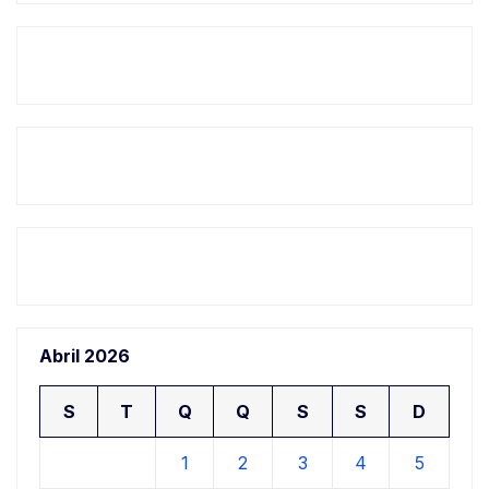
Abril 2026
S
T
Q
Q
S
S
D
1
2
3
4
5