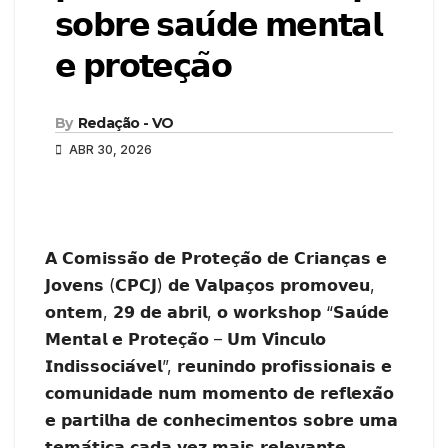
𝘀𝗼𝗯𝗿𝗲 𝘀𝗮𝘂́𝗱𝗲 𝗺𝗲𝗻𝘁𝗮𝗹
𝗲 𝗽𝗿𝗼𝘁𝗲𝗰̧𝗮̃𝗼
By
Redação - VO
ABR 30, 2026
𝗔 𝗖𝗼𝗺𝗶𝘀𝘀𝗮̃𝗼 𝗱𝗲 𝗣𝗿𝗼𝘁𝗲𝗰̧𝗮̃𝗼 𝗱𝗲 𝗖𝗿𝗶𝗮𝗻𝗰̧𝗮𝘀 𝗲
𝗝𝗼𝘃𝗲𝗻𝘀 (𝗖𝗣𝗖𝗝) 𝗱𝗲 𝗩𝗮𝗹𝗽𝗮𝗰̧𝗼𝘀 𝗽𝗿𝗼𝗺𝗼𝘃𝗲𝘂,
𝗼𝗻𝘁𝗲𝗺, 𝟮𝟵 𝗱𝗲 𝗮𝗯𝗿𝗶𝗹, 𝗼 𝘄𝗼𝗿𝗸𝘀𝗵𝗼𝗽 “𝗦𝗮𝘂́𝗱𝗲
𝗠𝗲𝗻𝘁𝗮𝗹 𝗲 𝗣𝗿𝗼𝘁𝗲𝗰̧𝗮̃𝗼 – 𝗨𝗺 𝗩𝗶́𝗻𝗰𝘂𝗹𝗼
𝗜𝗻𝗱𝗶𝘀𝘀𝗼𝗰𝗶𝗮́𝘃𝗲𝗹”, 𝗿𝗲𝘂𝗻𝗶𝗻𝗱𝗼 𝗽𝗿𝗼𝗳𝗶𝘀𝘀𝗶𝗼𝗻𝗮𝗶𝘀 𝗲
𝗰𝗼𝗺𝘂𝗻𝗶𝗱𝗮𝗱𝗲 𝗻𝘂𝗺 𝗺𝗼𝗺𝗲𝗻𝘁𝗼 𝗱𝗲 𝗿𝗲𝗳𝗹𝗲𝘅𝗮̃𝗼
𝗲 𝗽𝗮𝗿𝘁𝗶𝗹𝗵𝗮 𝗱𝗲 𝗰𝗼𝗻𝗵𝗲𝗰𝗶𝗺𝗲𝗻𝘁𝗼𝘀 𝘀𝗼𝗯𝗿𝗲 𝘂𝗺𝗮
𝘁𝗲𝗺𝗮́𝘁𝗶𝗰𝗮 𝗰𝗮𝗱𝗮 𝘃𝗲𝘇 𝗺𝗮𝗶𝘀 𝗿𝗲𝗹𝗲𝘃𝗮𝗻𝘁𝗲.