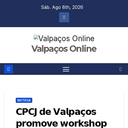
Skip
Sáb. Ago 8th, 2026
to
content
Valpaços Online
NOTÍCIA
𝗖𝗣𝗖𝗝 𝗱𝗲 𝗩𝗮𝗹𝗽𝗮𝗰̧𝗼𝘀
𝗽𝗿𝗼𝗺𝗼𝘃𝗲 𝘄𝗼𝗿𝗸𝘀𝗵𝗼𝗽