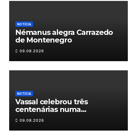
NOTÍCIA
Némanus alegra Carrazedo
de Montenegro
09.08.2026
NOTÍCIA
Vassal celebrou três
centenárias numa
homenagem a um século de
09.08.2026
histórias