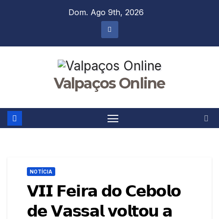
Skip
Dom. Ago 9th, 2026
to
content
Valpaços Online
NOTÍCIA
𝗩𝗜𝗜 𝗙𝗲𝗶𝗿𝗮 𝗱𝗼 𝗖𝗲𝗯𝗼𝗹𝗼
𝗱𝗲 𝗩𝗮𝘀𝘀𝗮𝗹 𝘃𝗼𝗹𝘁𝗼𝘂 𝗮