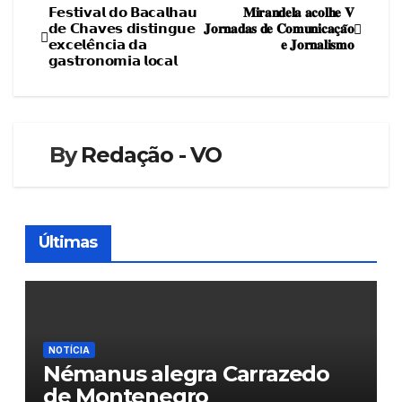
𝗙𝗲𝘀𝘁𝗶𝘃𝗮𝗹 𝗱𝗼 𝗕𝗮𝗰𝗮𝗹𝗵𝗮𝘂
𝐌𝐢𝐫𝐚𝐧𝐝𝐞𝐥𝐚 𝐚𝐜𝐨𝐥𝐡𝐞 𝐕
Navegação
𝗱𝗲 𝗖𝗵𝗮𝘃𝗲𝘀 𝗱𝗶𝘀𝘁𝗶𝗻𝗴𝘂𝗲
𝐉𝐨𝐫𝐧𝐚𝐝𝐚𝐬 𝐝𝐞 𝐂𝐨𝐦𝐮𝐧𝐢𝐜𝐚𝐜̧𝐚̃𝐨
𝗲𝘅𝗰𝗲𝗹𝗲̂𝗻𝗰𝗶𝗮 𝗱𝗮
𝐞 𝐉𝐨𝐫𝐧𝐚𝐥𝐢𝐬𝐦𝐨
de
𝗴𝗮𝘀𝘁𝗿𝗼𝗻𝗼𝗺𝗶𝗮 𝗹𝗼𝗰𝗮𝗹
artigos
By
Redação - VO
Últimas
NOTÍCIA
Némanus alegra Carrazedo
de Montenegro