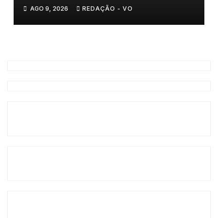
Trás-os-Montes
AGO 9, 2026
REDAÇÃO - VO