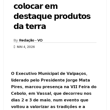
𝗰𝗼𝗹𝗼𝗰𝗮𝗿 𝗲𝗺
𝗱𝗲𝘀𝘁𝗮𝗾𝘂𝗲 𝗽𝗿𝗼𝗱𝘂𝘁𝗼𝘀
𝗱𝗮 𝘁𝗲𝗿𝗿𝗮
By
Redação - VO
MAI 4, 2026
𝗢 𝗘𝘅𝗲𝗰𝘂𝘁𝗶𝘃𝗼 𝗠𝘂𝗻𝗶𝗰𝗶𝗽𝗮𝗹 𝗱𝗲 𝗩𝗮𝗹𝗽𝗮𝗰̧𝗼𝘀,
𝗹𝗶𝗱𝗲𝗿𝗮𝗱𝗼 𝗽𝗲𝗹𝗼 𝗣𝗿𝗲𝘀𝗶𝗱𝗲𝗻𝘁𝗲 𝗝𝗼𝗿𝗴𝗲 𝗠𝗮𝘁𝗮
𝗣𝗶𝗿𝗲𝘀, 𝗺𝗮𝗿𝗰𝗼𝘂 𝗽𝗿𝗲𝘀𝗲𝗻𝗰̧𝗮 𝗻𝗮 𝗩𝗜𝗜 𝗙𝗲𝗶𝗿𝗮 𝗱𝗼
𝗖𝗲𝗯𝗼𝗹𝗼, 𝗲𝗺 𝗩𝗮𝘀𝘀𝗮𝗹, 𝗾𝘂𝗲 𝗱𝗲𝗰𝗼𝗿𝗿𝗲𝘂 𝗻𝗼𝘀
𝗱𝗶𝗮𝘀 𝟮 𝗲 𝟯 𝗱𝗲 𝗺𝗮𝗶𝗼, 𝗻𝘂𝗺 𝗲𝘃𝗲𝗻𝘁𝗼 𝗾𝘂𝗲
𝘃𝗼𝗹𝘁𝗼𝘂 𝗮 𝘃𝗮𝗹𝗼𝗿𝗶𝘇𝗮𝗿 𝗮𝘀 𝘁𝗿𝗮𝗱𝗶𝗰̧𝗼̃𝗲𝘀 𝗲 𝗮