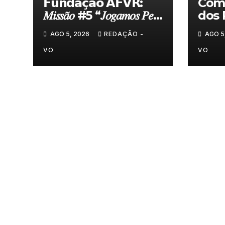
𝗙𝘂𝗻𝗱𝗮𝗰̧𝗮̃𝗼 𝗔𝗙𝗩𝗥:
Comi
𝑀𝑖𝑠𝑠𝑎̃𝑜 #5 “𝐽𝑜𝑔𝑎𝑚𝑜𝑠 𝑃𝑒𝑙𝑎
dos 
𝑁𝑜𝑠𝑠𝑎 𝑇𝑒𝑟𝑟𝑎”
felic
AGO 5, 2026
REDAÇÃO -
AGO 5
Torn
VO
VO