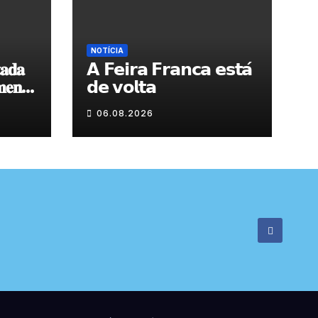
NOTÍCIA
𝐚𝐝𝐚
𝗔 𝗙𝗲𝗶𝗿𝗮 𝗙𝗿𝗮𝗻𝗰𝗮 𝗲𝘀𝘁𝗮́
𝐞𝐧𝐭𝐨
𝗱𝗲 𝘃𝗼𝗹𝘁𝗮
 𝐝𝐞
06.08.2026