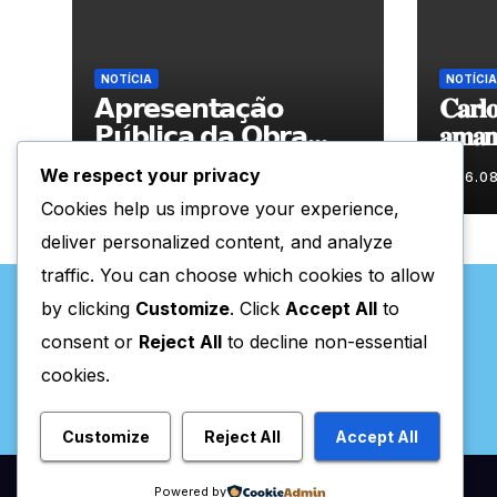
NOTÍCIA
NOTÍCIA
𝗔𝗽𝗿𝗲𝘀𝗲𝗻𝘁𝗮𝗰̧𝗮̃𝗼
𝐂𝐚𝐫𝐥𝐨
𝗣𝘂́𝗯𝗹𝗶𝗰𝗮 𝗱𝗮 𝗢𝗯𝗿𝗮
𝐚𝐦𝐚𝐧𝐡
“𝗣𝗿𝗼𝗰𝘂𝗿𝗼 𝗮
𝐀𝐫𝐭𝐞𝐬
We respect your privacy
06.08.2026
06.0
𝗙𝗲𝗹𝗶𝗰𝗶𝗱𝗮𝗱𝗲 𝗲 𝗲𝗹𝗮
Cookies help us improve your experience,
𝗺𝗼𝗿𝗮 𝗰𝗼𝗺𝗶𝗴𝗼”
deliver personalized content, and analyze
traffic. You can choose which cookies to allow
by clicking
Customize
. Click
Accept All
to
consent or
Reject All
to decline non-essential
cookies.
Valpaços Online
Customize
Reject All
Accept All
Powered by