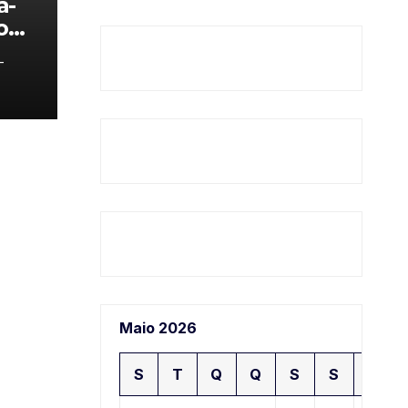
a-
o
-
Maio 2026
S
T
Q
Q
S
S
D