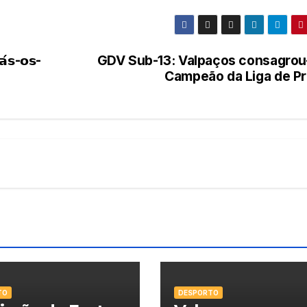
𝗮́𝘀-𝗼𝘀-
GDV Sub-13: Valpaços consagrou
Campeão da Liga de Pr
TO
DESPORTO