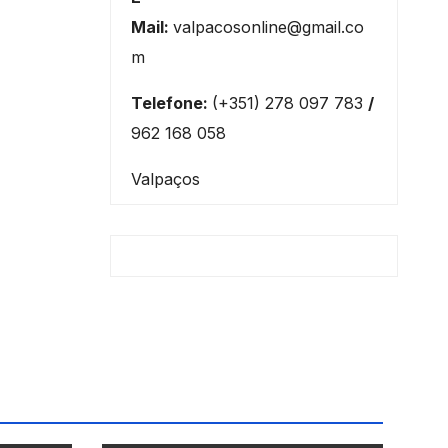
Mail:
valpacosonline@gmail.co
m
Telefone:
(+351) 278 097 783
/
962 168 058
Valpaços