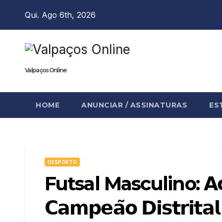
Skip
Qui. Ago 6th, 2026
to
content
Valpaços Online
HOME
ANUNCIAR / ASSINATURAS
ES
DESPORTO
Futsal Masculino: 𝗔𝗰 𝗝𝗼
𝗖𝗮𝗺𝗽𝗲𝗮̃𝗼 𝗗𝗶𝘀𝘁𝗿𝗶𝘁𝗮𝗹