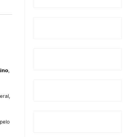
𝗻𝗼,
eral,
 pelo