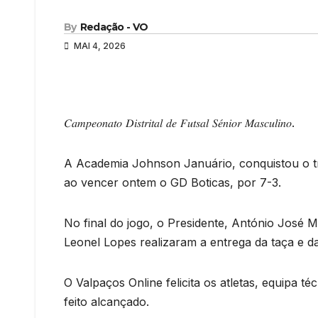
By
Redação - VO
MAI 4, 2026
𝐶𝑎𝑚𝑝𝑒𝑜𝑛𝑎𝑡𝑜 𝐷𝑖𝑠𝑡𝑟𝑖𝑡𝑎𝑙 𝑑𝑒 𝐹𝑢𝑡𝑠𝑎𝑙 𝑆𝑒́𝑛𝑖𝑜𝑟 𝑀𝑎𝑠𝑐𝑢𝑙𝑖𝑛𝑜.
A Academia Johnson Januário, conquistou o troféu de 𝗖𝗮𝗺
ao vencer ontem o GD Boticas, por 7-3.
No final do jogo, o Presidente, António José M
Leonel Lopes realizaram a entrega da taça e d
O Valpaços Online felicita os atletas, equipa 
feito alcançado.