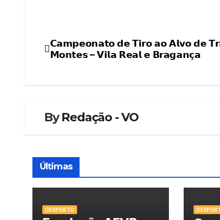
𝗖𝗮𝗺𝗽𝗲𝗼𝗻𝗮𝘁𝗼 𝗱𝗲 𝗧𝗶𝗿𝗼 𝗮𝗼 𝗔𝗹𝘃𝗼 𝗱𝗲 𝗧𝗿
Navegação
𝗠𝗼𝗻𝘁𝗲𝘀 – 𝗩𝗶𝗹𝗮 𝗥𝗲𝗮𝗹 𝗲 𝗕𝗿𝗮𝗴𝗮𝗻𝗰̧𝗮
de
artigos
By
Redação - VO
Últimas
DESPORTO
DESPOR