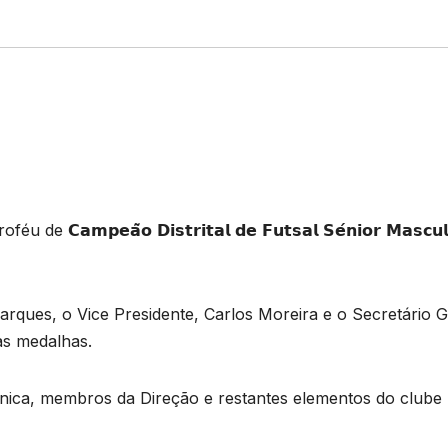
𝗽𝗲𝗮̃𝗼 𝗗𝗶𝘀𝘁𝗿𝗶𝘁𝗮𝗹 𝗱𝗲 𝗙𝘂𝘁𝘀𝗮𝗹 𝗦𝗲́𝗻𝗶𝗼𝗿 𝗠𝗮𝘀𝗰𝘂𝗹
arques, o Vice Presidente, Carlos Moreira e o Secretário G
as medalhas.
técnica, membros da Direção e restantes elementos do clube