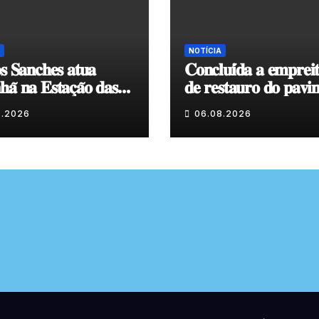
NOTÍCIA
𝐬 𝐒𝐚𝐧𝐜𝐡𝐞𝐬 𝐚𝐭𝐮𝐚
𝐂𝐨𝐧𝐜𝐥𝐮𝐢́𝐝𝐚 𝐚 𝐞𝐦𝐩𝐫𝐞𝐢
𝐚̃ 𝐧𝐚 𝐄𝐬𝐭𝐚𝐜̧𝐚̃𝐨 𝐝𝐚𝐬
𝐝𝐞 𝐫𝐞𝐬𝐭𝐚𝐮𝐫𝐨 𝐝𝐨 𝐩𝐚𝐯𝐢
𝐞𝐧𝐯𝐨𝐥𝐯𝐞𝐧𝐭𝐞 𝐚̀ 𝐂𝐚𝐩𝐞𝐥𝐚
8.2026
06.08.2026
𝐂𝐨𝐯𝐚𝐬