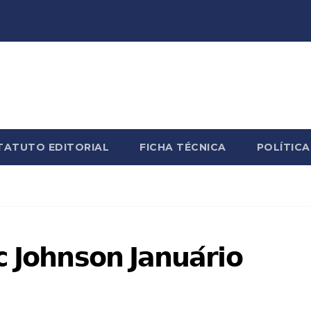
TATUTO EDITORIAL
FICHA TÉCNICA
POLÍTICA
𝗵𝗻𝘀𝗼𝗻 𝗝𝗮𝗻𝘂𝗮́𝗿𝗶𝗼