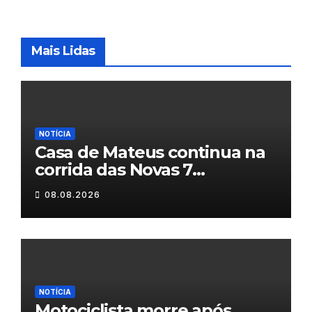
Mais Lidas
NOTÍCIA
Casa de Mateus continua na
corrida das Novas 7
Maravilhas de Portugal
08.08.2026
NOTÍCIA
Motociclista morre após