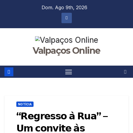
Skip
Dom. Ago 9th, 2026
to
content
Valpaços Online
NOTÍCIA
“𝗥𝗲𝗴𝗿𝗲𝘀𝘀𝗼 𝗮̀ 𝗥𝘂𝗮” –
𝗨𝗺 𝗰𝗼𝗻𝘃𝗶𝘁𝗲 𝗮̀𝘀