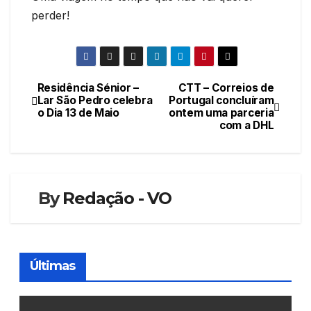
perder!
Residência Sénior –
CTT – Correios de
Navegação
Lar São Pedro celebra
Portugal concluíram
o Dia 13 de Maio
ontem uma parceria
de
com a DHL
artigos
By
Redação - VO
Últimas