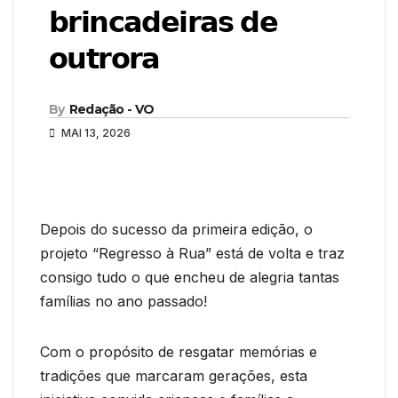
𝗯𝗿𝗶𝗻𝗰𝗮𝗱𝗲𝗶𝗿𝗮𝘀 𝗱𝗲
𝗼𝘂𝘁𝗿𝗼𝗿𝗮
By
Redação - VO
MAI 13, 2026
Depois do sucesso da primeira edição, o
projeto “Regresso à Rua” está de volta e traz
consigo tudo o que encheu de alegria tantas
famílias no ano passado!
Com o propósito de resgatar memórias e
tradições que marcaram gerações, esta