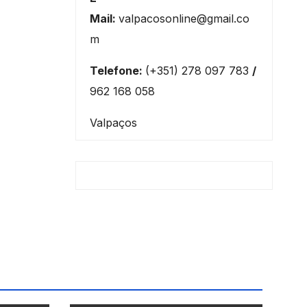
Mail:
valpacosonline@gmail.co
m
Telefone:
(+351) 278 097 783
/
962 168 058
Valpaços