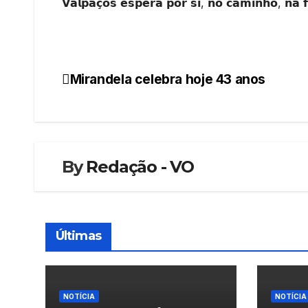
𝗩𝗮𝗹𝗽𝗮𝗰̧𝗼𝘀 𝗲𝘀𝗽𝗲𝗿𝗮 𝗽𝗼𝗿 𝘀𝗶, 𝗻𝗼 𝗰𝗮𝗺𝗶𝗻𝗵𝗼, 𝗻𝗮 𝗳
Mirandela celebra hoje 43 anos
Navegação
de
artigos
By
Redação - VO
Últimas
NOTÍCIA
NOTÍCIA