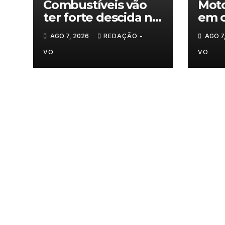
Combustíveis vão
Moto
ter forte descida na
em c
próxima semana
carr
AGO 7, 2026
REDAÇÃO -
AGO 7
mot
VO
VO