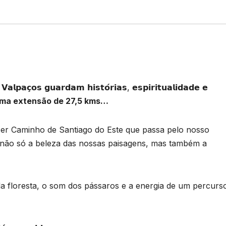
𝗮𝗹𝗽𝗮𝗰̧𝗼𝘀 𝗴𝘂𝗮𝗿𝗱𝗮𝗺 𝗵𝗶𝘀𝘁𝗼́𝗿𝗶𝗮𝘀, 𝗲𝘀𝗽𝗶𝗿𝗶𝘁𝘂𝗮𝗹𝗶𝗱𝗮𝗱𝗲 𝗲
uma extensão de 27,5 kms…
zer Caminho de Santiago do Este que passa pelo nosso
 não só a beleza das nossas paisagens, mas também a
a floresta, o som dos pássaros e a energia de um percurs