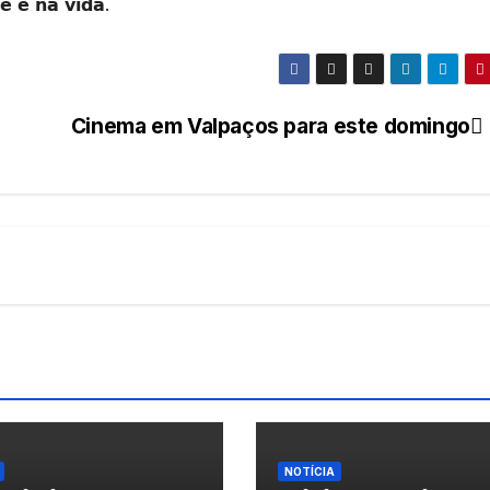
𝗲́ 𝗲 𝗻𝗮 𝘃𝗶𝗱𝗮.
Cinema em Valpaços para este domingo
NOTÍCIA