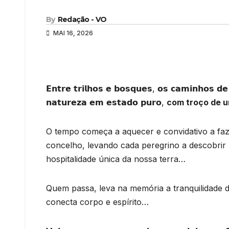
By
Redação - VO
MAI 16, 2026
𝗘𝗻𝘁𝗿𝗲 𝘁𝗿𝗶𝗹𝗵𝗼𝘀 𝗲 𝗯𝗼𝘀𝗾𝘂𝗲𝘀, 𝗼𝘀 𝗰𝗮𝗺𝗶𝗻𝗵𝗼𝘀 𝗱𝗲 
𝗻𝗮𝘁𝘂𝗿𝗲𝘇𝗮 𝗲𝗺 𝗲𝘀𝘁𝗮𝗱𝗼 𝗽𝘂𝗿𝗼,
com troço de 
O tempo começa a aquecer e convidativo a fa
concelho, levando cada peregrino a descobrir
hospitalidade única da nossa terra…
Quem passa, leva na memória a tranquilidade d
conecta corpo e espírito…