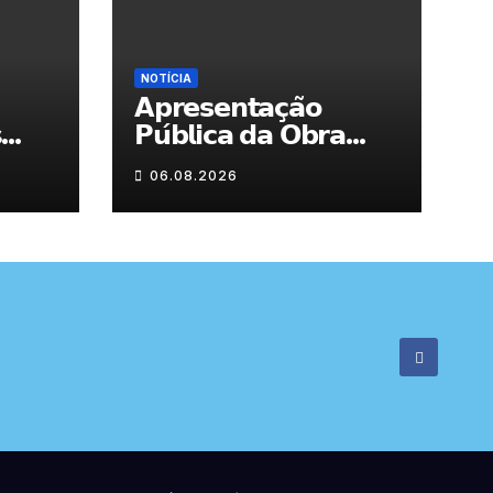
NOTÍCIA
𝗔𝗽𝗿𝗲𝘀𝗲𝗻𝘁𝗮𝗰̧𝗮̃𝗼
s
𝗣𝘂́𝗯𝗹𝗶𝗰𝗮 𝗱𝗮 𝗢𝗯𝗿𝗮
“𝗣𝗿𝗼𝗰𝘂𝗿𝗼 𝗮
06.08.2026
𝗙𝗲𝗹𝗶𝗰𝗶𝗱𝗮𝗱𝗲 𝗲 𝗲𝗹𝗮
𝗺𝗼𝗿𝗮 𝗰𝗼𝗺𝗶𝗴𝗼”