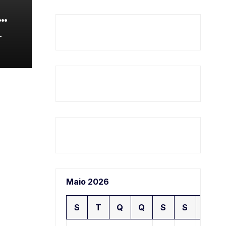
-
Maio 2026
S
T
Q
Q
S
S
D