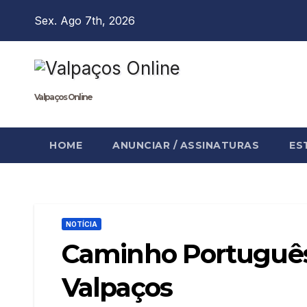
Skip
Sex. Ago 7th, 2026
to
content
Valpaços Online
HOME
ANUNCIAR / ASSINATURAS
ES
NOTÍCIA
Caminho Português 
Valpaços