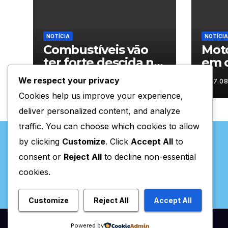
NOTÍCIA
NOTÍCIA
Combustíveis vão
Moto
ter forte descida na
em c
próxima semana
carr
We respect your privacy
07.08.2026
07.0
mot
Cookies help us improve your experience,
deliver personalized content, and analyze
traffic. You can choose which cookies to allow
by clicking
Customize
. Click
Accept All
to
consent or
Reject All
to decline non-essential
cookies.
Valpaços Online
Customize
Reject All
Accept All
Powered by