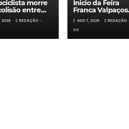
ciclista morre
Inicio da Feira
olisão entre
Franca Valpaços
inha e duas
2026
, 2026
REDAÇÃO -
AGO 7, 2026
REDAÇÃO 
as em Chaves
VO