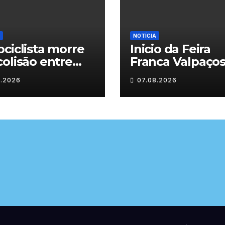
NOTÍCIA
ciclista morre
Inicio da Feira
olisão entre
Franca Valpaço
inha e duas
2026
8.2026
07.08.2026
as em Chaves