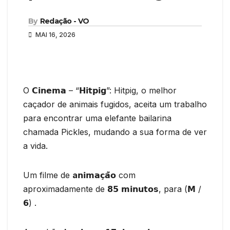
By
Redação - VO
MAI 16, 2026
O 𝗖𝗶𝗻𝗲𝗺𝗮 – “𝗛𝗶𝘁𝗽𝗶𝗴”: Hitpig, o melhor
caçador de animais fugidos, aceita um trabalho
para encontrar uma elefante bailarina
chamada Pickles, mudando a sua forma de ver
a vida.
Um filme de
a
𝗻𝗶𝗺𝗮𝗰̧𝗮̃𝗼 com
aproximadamente de 𝟴𝟱 𝗺𝗶𝗻𝘂𝘁𝗼𝘀, para (𝗠 /
𝟲) .