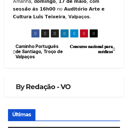
Amanhã,
d
𝗼𝗺𝗶𝗻𝗴𝗼, 𝟭𝟳 𝗱𝗲 𝗺𝗮𝗶𝗼,
com
𝘀𝗲𝘀𝘀𝗮̃𝗼 𝗮̀𝘀 𝟭𝟲𝗵𝟬𝟬 no 𝗔𝘂𝗱𝗶𝘁𝗼́𝗿𝗶𝗼 𝗔𝗿𝘁𝗲 𝗲
𝗖𝘂𝗹𝘁𝘂𝗿𝗮 𝗟𝘂𝗶́𝘀 𝗧𝗲𝗶𝘅𝗲𝗶𝗿𝗮,
Valpaços.
Caminho Português
𝐂𝐨𝐧𝐜𝐮𝐫𝐬𝐨 𝐧𝐚𝐜𝐢𝐨𝐧𝐚𝐥 𝐩𝐚𝐫𝐚
Navegação
de Santiago, Troço de
𝐦𝐞́𝐝𝐢𝐜𝐨𝐬
Valpaços
de
artigos
By
Redação - VO
Últimas