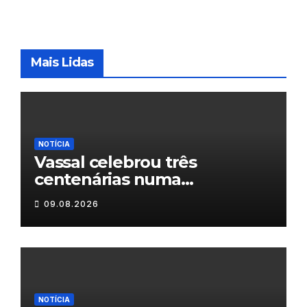
Mais Lidas
NOTÍCIA
Vassal celebrou três
centenárias numa
homenagem a um século de
09.08.2026
histórias
NOTÍCIA