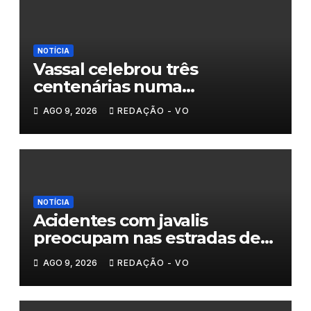
NOTÍCIA
Vassal celebrou três
centenárias numa
homenagem a um século de
AGO 9, 2026
REDAÇÃO - VO
histórias
NOTÍCIA
Acidentes com javalis
preocupam nas estradas de
Trás-os-Montes
AGO 9, 2026
REDAÇÃO - VO