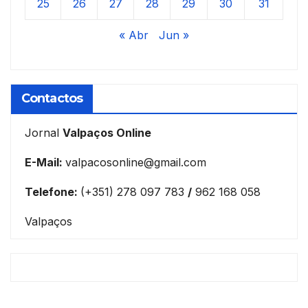
25
26
27
28
29
30
31
« Abr
Jun »
Contactos
Jornal
Valpaços Online
E-Mail:
valpacosonline@gmail.com
Telefone:
(+351) 278 097 783
/
962 168 058
Valpaços