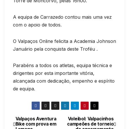
Torre de Moncorvo, pelas 16h00.
A equipa de Carrazedo contou mais uma vez
com o apoio de todos.
O Valpaços Online felicita a Academia Johnson
Januário pela conquista deste Troféu .
Parabéns a todos os atletas, equipa técnica e
dirigentes por esta importante vitória,
alcançada com dedicação, empenho e espírito
de equipa.
Valpaços Aventura
Voleibol: Valpacinhos
Navegação
Bike com prova em
campeões de torneio