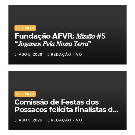
DESPORTO
𝗙𝘂𝗻𝗱𝗮𝗰̧𝗮̃𝗼 𝗔𝗙𝗩𝗥: 𝑀𝑖𝑠𝑠𝑎̃𝑜 #5
“𝐽𝑜𝑔𝑎𝑚𝑜𝑠 𝑃𝑒𝑙𝑎 𝑁𝑜𝑠𝑠𝑎 𝑇𝑒𝑟𝑟𝑎”
AGO 5, 2026
REDAÇÃO - VO
DESPORTO
Comissão de Festas dos
Possacos felicita finalistas do
Torneio de Sueca
AGO 5, 2026
REDAÇÃO - VO