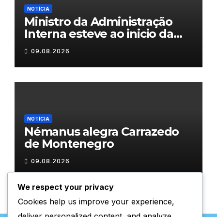
NOTÍCIA
Ministro da Administração
Interna esteve ao inicio da
tarde em Valpaços
09.08.2026
NOTÍCIA
Némanus alegra Carrazedo
de Montenegro
09.08.2026
We respect your privacy
Cookies help us improve your experience,
deliver personalized content, and analyze