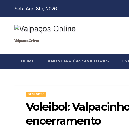
Skip
Sáb. Ago 8th, 2026
to
content
Valpaços Online
HOME
ANUNCIAR / ASSINATURAS
ES
DESPORTO
Voleibol: Valpacinh
encerramento