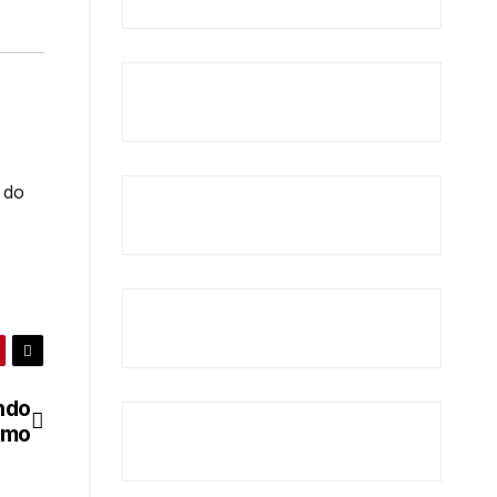
 do
ndo
smo