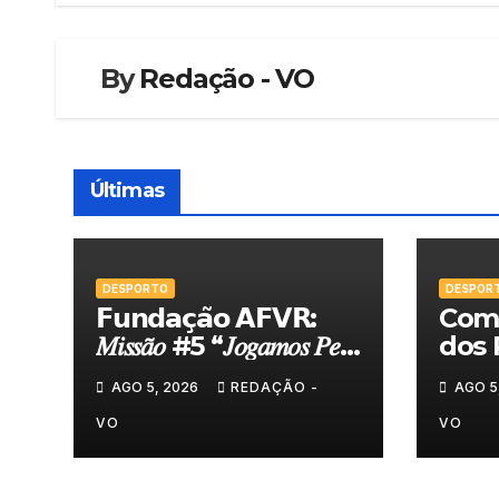
artigos
By
Redação - VO
Últimas
DESPORTO
DESPOR
𝗙𝘂𝗻𝗱𝗮𝗰̧𝗮̃𝗼 𝗔𝗙𝗩𝗥:
Comi
𝑀𝑖𝑠𝑠𝑎̃𝑜 #5 “𝐽𝑜𝑔𝑎𝑚𝑜𝑠 𝑃𝑒𝑙𝑎
dos 
𝑁𝑜𝑠𝑠𝑎 𝑇𝑒𝑟𝑟𝑎”
felic
AGO 5, 2026
REDAÇÃO -
AGO 5
Torn
VO
VO