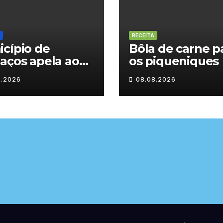
RECEITA
cípio de
Bôla de carne p
aços apela ao
os piqueniques
sumo
8.2026
08.08.2026
onsável de
a