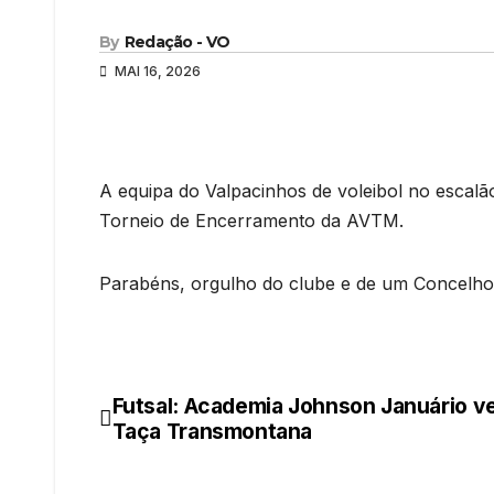
By
Redação - VO
MAI 16, 2026
A equipa do Valpacinhos de voleibol no escalã
Torneio de Encerramento da AVTM.
Parabéns, orgulho do clube e de um Concelho
Futsal: Academia Johnson Januário v
Navegação
Taça Transmontana
de