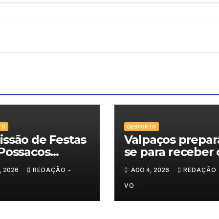
TO
DESPORTO
ssão de Festas
Valpaços prepar
Possacos
se para receber 
ita finalistas do
Super Enduro
, 2026
REDAÇÃO -
AGO 4, 2026
REDAÇÃO 
eio de Sueca
VO