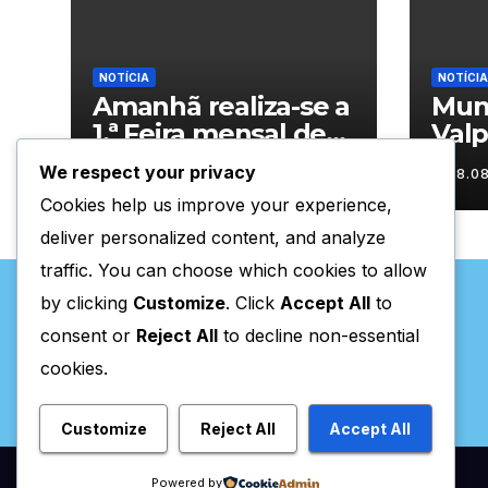
NOTÍCIA
NOTÍCIA
Amanhã realiza-se a
Muni
1.ª Feira mensal de
Valp
Sonim
con
We respect your privacy
08.08.2026
08.0
resp
Cookies help us improve your experience,
águ
deliver personalized content, and analyze
traffic. You can choose which cookies to allow
by clicking
Customize
. Click
Accept All
to
consent or
Reject All
to decline non-essential
cookies.
Valpaços Online
Customize
Reject All
Accept All
Powered by