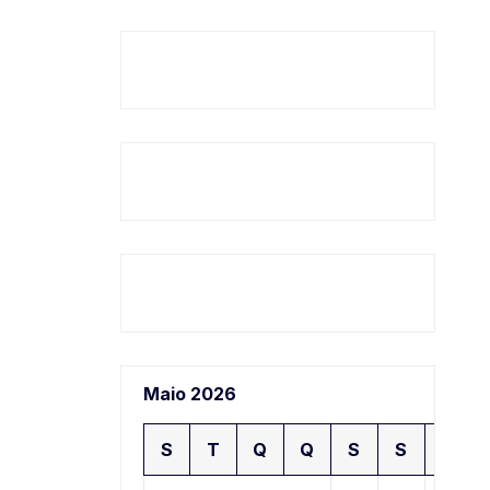
Maio 2026
S
T
Q
Q
S
S
D