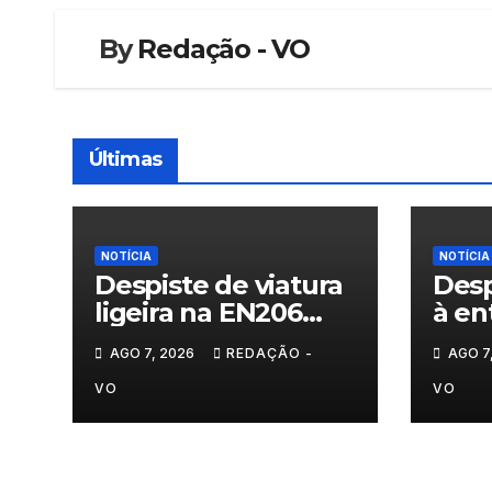
By
Redação - VO
Últimas
NOTÍCIA
NOTÍCIA
Despiste de viatura
Desp
ligeira na EN206
à en
junto ao
Vila
AGO 7, 2026
REDAÇÃO -
AGO 7
cruzamento Fornos
do Pinhal
VO
VO