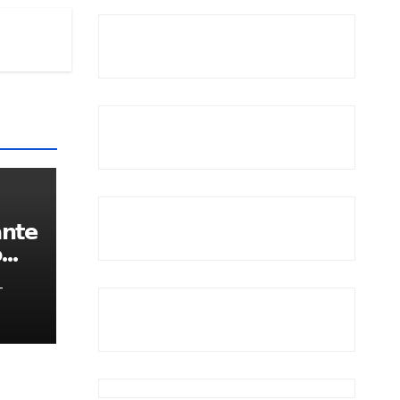
𝗻𝘁𝗲

-