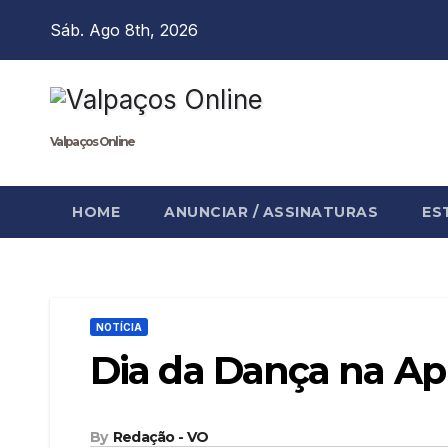
Skip
Sáb. Ago 8th, 2026
to
content
Valpaços Online
HOME
ANUNCIAR / ASSINATURAS
ES
NOTÍCIA
Dia da Dança na A
By
Redação - VO