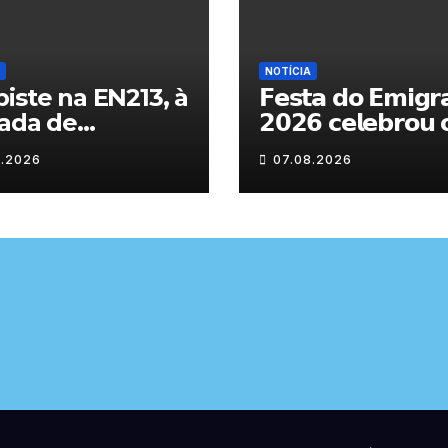
NOTÍCIA
iste na EN213, à
𝗙𝗲𝘀𝘁𝗮 𝗱𝗼 𝗘𝗺𝗶𝗴𝗿
ada de
𝟮𝟬𝟮𝟲 𝗰𝗲𝗹𝗲𝗯𝗿𝗼𝘂 
randelo
𝗿𝗲𝗲𝗻𝗰𝗼𝗻𝘁𝗿𝗼 𝗲 𝗼𝘀
8.2026
07.08.2026
𝗹𝗮𝗰̧𝗼𝘀 𝗾𝘂𝗲 𝘂𝗻𝗲
𝗠𝘂𝗿𝗰̧𝗮