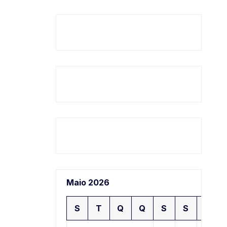
Maio 2026
S
T
Q
Q
S
S
D