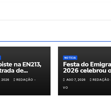
NOTÍCIA
iste na EN213,
𝗙𝗲𝘀𝘁𝗮 𝗱𝗼 𝗘𝗺𝗶𝗴𝗿
trada de
𝟮𝟬𝟮𝟲 𝗰𝗲𝗹𝗲𝗯𝗿𝗼𝘂 
randelo
𝗿𝗲𝗲𝗻𝗰𝗼𝗻𝘁𝗿𝗼 𝗲 𝗼𝘀
, 2026
REDAÇÃO -
AGO 7, 2026
REDAÇÃO 
𝗹𝗮𝗰̧𝗼𝘀 𝗾𝘂𝗲 𝘂𝗻𝗲𝗺
𝗠𝘂𝗿𝗰̧𝗮
VO