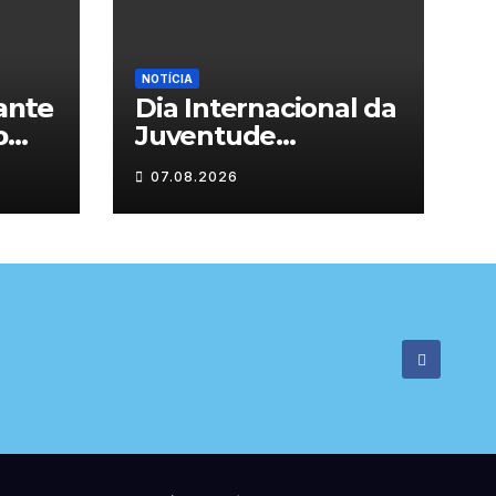
NOTÍCIA
𝗻𝘁𝗲
Dia Internacional da

Juventude
celebrado em
07.08.2026

Chaves com
atividades gratuitas