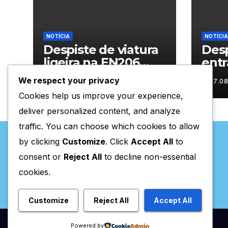
NOTÍCIA
NOTÍCIA
Despiste de viatura
Desp
ligeira na EN206
entr
junto ao
Vila
We respect your privacy
07.08.2026
07.0
cruzamento Fornos
Cookies help us improve your experience,
do Pinhal
deliver personalized content, and analyze
traffic. You can choose which cookies to allow
by clicking
Customize
. Click
Accept All
to
consent or
Reject All
to decline non-essential
cookies.
Valpaços Online
Customize
Reject All
Accept All
Powered by