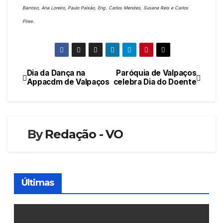
Barroso, Ana Loreiro, Paulo Paixão, Eng. Carlos Mendes, Susana Reis e Carlos
Pires.
Dia da Dança na
Paróquia de Valpaços
Navegação
Appacdm de Valpaços
celebra Dia do Doente
de
artigos
By
Redação - VO
Últimas