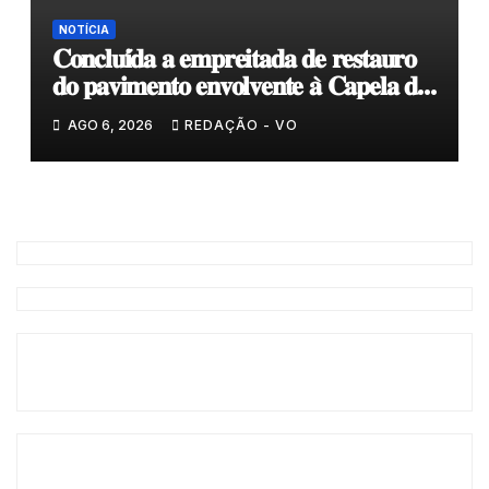
NOTÍCIA
𝐂𝐨𝐧𝐜𝐥𝐮𝐢́𝐝𝐚 𝐚 𝐞𝐦𝐩𝐫𝐞𝐢𝐭𝐚𝐝𝐚 𝐝𝐞 𝐫𝐞𝐬𝐭𝐚𝐮𝐫𝐨
𝐝𝐨 𝐩𝐚𝐯𝐢𝐦𝐞𝐧𝐭𝐨 𝐞𝐧𝐯𝐨𝐥𝐯𝐞𝐧𝐭𝐞 𝐚̀ 𝐂𝐚𝐩𝐞𝐥𝐚 𝐝𝐞
𝐂𝐨𝐯𝐚𝐬
AGO 6, 2026
REDAÇÃO - VO