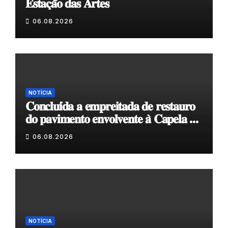
𝐄𝐬𝐭𝐚𝐜̧𝐚̃𝐨 𝐝𝐚𝐬 𝐀𝐫𝐭𝐞𝐬
06.08.2026
NOTÍCIA
𝐂𝐨𝐧𝐜𝐥𝐮𝐢́𝐝𝐚 𝐚 𝐞𝐦𝐩𝐫𝐞𝐢𝐭𝐚𝐝𝐚 𝐝𝐞 𝐫𝐞𝐬𝐭𝐚𝐮𝐫𝐨
𝐝𝐨 𝐩𝐚𝐯𝐢𝐦𝐞𝐧𝐭𝐨 𝐞𝐧𝐯𝐨𝐥𝐯𝐞𝐧𝐭𝐞 𝐚̀ 𝐂𝐚𝐩𝐞𝐥𝐚 𝐝𝐞
𝐂𝐨𝐯𝐚𝐬
06.08.2026
NOTÍCIA