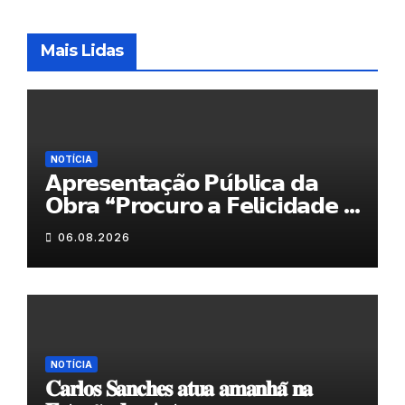
Mais Lidas
NOTÍCIA
𝗔𝗽𝗿𝗲𝘀𝗲𝗻𝘁𝗮𝗰̧𝗮̃𝗼 𝗣𝘂́𝗯𝗹𝗶𝗰𝗮 𝗱𝗮
𝗢𝗯𝗿𝗮 “𝗣𝗿𝗼𝗰𝘂𝗿𝗼 𝗮 𝗙𝗲𝗹𝗶𝗰𝗶𝗱𝗮𝗱𝗲 𝗲
𝗲𝗹𝗮 𝗺𝗼𝗿𝗮 𝗰𝗼𝗺𝗶𝗴𝗼”
06.08.2026
NOTÍCIA
𝐂𝐚𝐫𝐥𝐨𝐬 𝐒𝐚𝐧𝐜𝐡𝐞𝐬 𝐚𝐭𝐮𝐚 𝐚𝐦𝐚𝐧𝐡𝐚̃ 𝐧𝐚