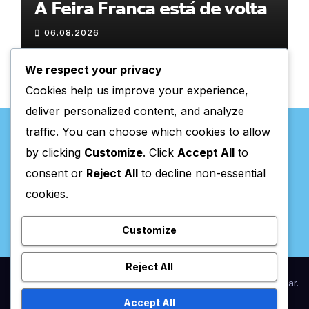
𝗔 𝗙𝗲𝗶𝗿𝗮 𝗙𝗿𝗮𝗻𝗰𝗮 𝗲𝘀𝘁𝗮́ 𝗱𝗲 𝘃𝗼𝗹𝘁𝗮
06.08.2026
We respect your privacy
Cookies help us improve your experience,
deliver personalized content, and analyze
traffic. You can choose which cookies to allow
by clicking
Customize
. Click
Accept All
to
consent or
Reject All
to decline non-essential
Valpaços Online
cookies.
Customize
Reject All
Proudly powered by WordPress
|
Theme:
Newsup
by
Themeansar
.
Accept All