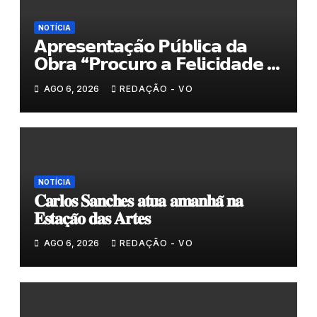
NOTÍCIA
𝗔𝗽𝗿𝗲𝘀𝗲𝗻𝘁𝗮𝗰̧𝗮̃𝗼 𝗣𝘂́𝗯𝗹𝗶𝗰𝗮 𝗱𝗮
𝗢𝗯𝗿𝗮 “𝗣𝗿𝗼𝗰𝘂𝗿𝗼 𝗮 𝗙𝗲𝗹𝗶𝗰𝗶𝗱𝗮𝗱𝗲 𝗲
𝗲𝗹𝗮 𝗺𝗼𝗿𝗮 𝗰𝗼𝗺𝗶𝗴𝗼”
AGO 6, 2026
REDAÇÃO - VO
NOTÍCIA
𝐂𝐚𝐫𝐥𝐨𝐬 𝐒𝐚𝐧𝐜𝐡𝐞𝐬 𝐚𝐭𝐮𝐚 𝐚𝐦𝐚𝐧𝐡𝐚̃ 𝐧𝐚
𝐄𝐬𝐭𝐚𝐜̧𝐚̃𝐨 𝐝𝐚𝐬 𝐀𝐫𝐭𝐞𝐬
AGO 6, 2026
REDAÇÃO - VO