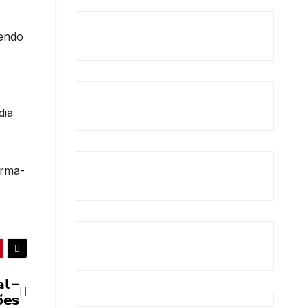
vendo
dia
irma-
𝗹 –
̃𝗲𝘀