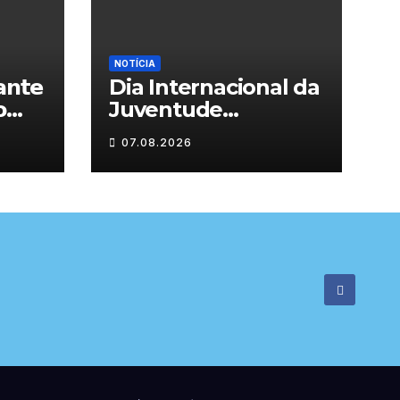
NOTÍCIA
𝗻𝘁𝗲
Dia Internacional da

Juventude
celebrado em
07.08.2026

Chaves com
atividades gratuitas