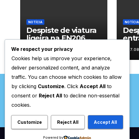
NOTÍCIA
NOTÍCIA
Despiste de viatura
Desp
ligeira na EN206
entr
junto ao
Vila
We respect your privacy
07.08.2026
07.0
cruzamento Fornos
Cookies help us improve your experience,
do Pinhal
deliver personalized content, and analyze
traffic. You can choose which cookies to allow
by clicking
Customize
. Click
Accept All
to
consent or
Reject All
to decline non-essential
cookies.
Valpaços Online
Customize
Reject All
Accept All
Powered by