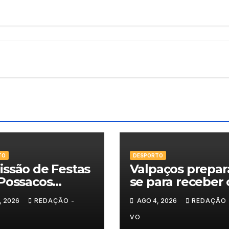
TO
DESPORTO
ssão de Festas
Valpaços prepar
Possacos
se para receber 
ita finalistas do
Super Enduro
, 2026
REDAÇÃO -
AGO 4, 2026
REDAÇÃO 
eio de Sueca
VO