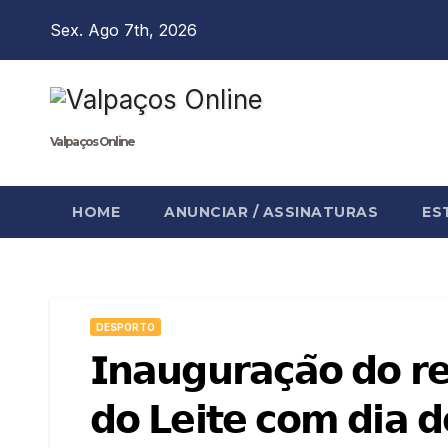
Skip
Sex. Ago 7th, 2026
to
content
Valpaços Online
HOME
ANUNCIAR / ASSINATURAS
ES
DESPORTO
𝗜𝗻𝗮𝘂𝗴𝘂𝗿𝗮𝗰̧𝗮̃𝗼 𝗱𝗼 
𝗱𝗼 𝗟𝗲𝗶𝘁𝗲 𝗰𝗼𝗺 𝗱𝗶𝗮 𝗱