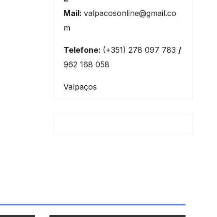
Mail:
valpacosonline@gmail.co
m
Telefone:
(+351) 278 097 783
/
962 168 058
Valpaços