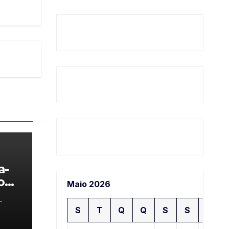
a-
o
Maio 2026
-
S
T
Q
Q
S
S
D