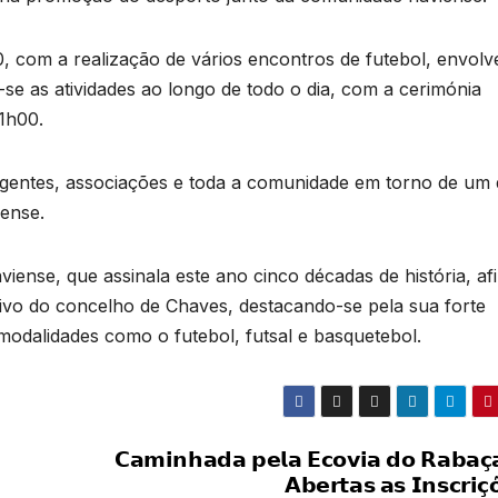
, com a realização de vários encontros de futebol, envol
se as atividades ao longo de todo o dia, com a cerimónia
1h00.
 dirigentes, associações e toda a comunidade em torno de um 
iense.
iense, que assinala este ano cinco décadas de história, af
vo do concelho de Chaves, destacando-se pela sua forte
odalidades como o futebol, futsal e basquetebol.
𝗖𝗮𝗺𝗶𝗻𝗵𝗮𝗱𝗮 𝗽𝗲𝗹𝗮 𝗘𝗰𝗼𝘃𝗶𝗮 𝗱𝗼 𝗥𝗮𝗯𝗮𝗰̧
𝗔𝗯𝗲𝗿𝘁𝗮𝘀 𝗮𝘀 𝗜𝗻𝘀𝗰𝗿𝗶𝗰̧