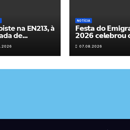
NOTÍCIA
iste na EN213, à
𝗙𝗲𝘀𝘁𝗮 𝗱𝗼 𝗘𝗺𝗶𝗴𝗿
ada de
𝟮𝟬𝟮𝟲 𝗰𝗲𝗹𝗲𝗯𝗿𝗼𝘂 
randelo
𝗿𝗲𝗲𝗻𝗰𝗼𝗻𝘁𝗿𝗼 𝗲 𝗼𝘀
8.2026
07.08.2026
𝗹𝗮𝗰̧𝗼𝘀 𝗾𝘂𝗲 𝘂𝗻𝗲
𝗠𝘂𝗿𝗰̧𝗮