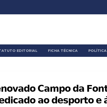
TATUTO EDITORIAL
FICHA TÉCNICA
POLÍTICA
𝗲𝗻𝗼𝘃𝗮𝗱𝗼 𝗖𝗮𝗺𝗽𝗼 𝗱𝗮 𝗙𝗼𝗻
𝗲𝗱𝗶𝗰𝗮𝗱𝗼 𝗮𝗼 𝗱𝗲𝘀𝗽𝗼𝗿𝘁𝗼 𝗲 𝗮