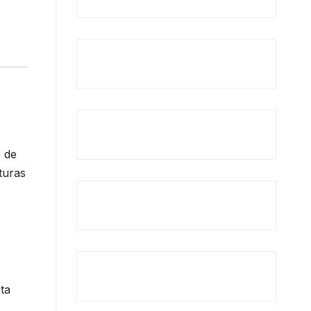
 de
turas
ta