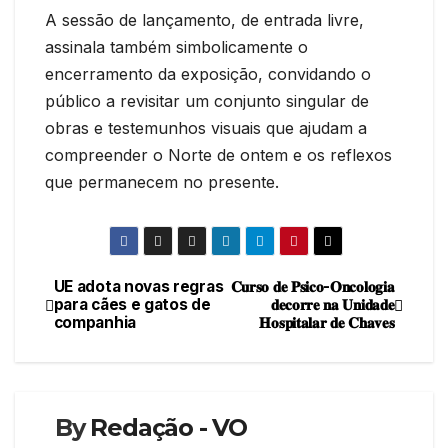
A sessão de lançamento, de entrada livre,
assinala também simbolicamente o
encerramento da exposição, convidando o
público a revisitar um conjunto singular de
obras e testemunhos visuais que ajudam a
compreender o Norte de ontem e os reflexos
que permanecem no presente.
UE adota novas regras
𝐂𝐮𝐫𝐬𝐨 𝐝𝐞 𝐏𝐬𝐢𝐜𝐨-𝐎𝐧𝐜𝐨𝐥𝐨𝐠𝐢𝐚
Navegação
para cães e gatos de
𝐝𝐞𝐜𝐨𝐫𝐫𝐞 𝐧𝐚 𝐔𝐧𝐢𝐝𝐚𝐝𝐞
companhia
𝐇𝐨𝐬𝐩𝐢𝐭𝐚𝐥𝐚𝐫 𝐝𝐞 𝐂𝐡𝐚𝐯𝐞𝐬
de
artigos
By
Redação - VO