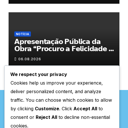
NOTÍCIA
𝗔𝗽𝗿𝗲𝘀𝗲𝗻𝘁𝗮𝗰̧𝗮̃𝗼 𝗣𝘂́𝗯𝗹𝗶𝗰𝗮 𝗱𝗮
𝗢𝗯𝗿𝗮 “𝗣𝗿𝗼𝗰𝘂𝗿𝗼 𝗮 𝗙𝗲𝗹𝗶𝗰𝗶𝗱𝗮𝗱𝗲 𝗲
𝗲𝗹𝗮 𝗺𝗼𝗿𝗮 𝗰𝗼𝗺𝗶𝗴𝗼”
06.08.2026
We respect your privacy
Cookies help us improve your experience,
deliver personalized content, and analyze
traffic. You can choose which cookies to allow
by clicking
Customize
. Click
Accept All
to
consent or
Reject All
to decline non-essential
Valpaços Online
cookies.