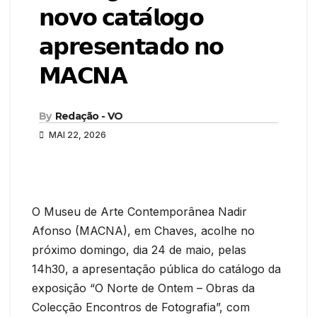
𝗻𝗼𝘃𝗼 𝗰𝗮𝘁𝗮́𝗹𝗼𝗴𝗼
𝗮𝗽𝗿𝗲𝘀𝗲𝗻𝘁𝗮𝗱𝗼 𝗻𝗼
𝗠𝗔𝗖𝗡𝗔
By
Redação - VO
MAI 22, 2026
O Museu de Arte Contemporânea Nadir
Afonso (MACNA), em Chaves, acolhe no
próximo domingo, dia 24 de maio, pelas
14h30, a apresentação pública do catálogo da
exposição “O Norte de Ontem – Obras da
Colecção Encontros de Fotografia”, com