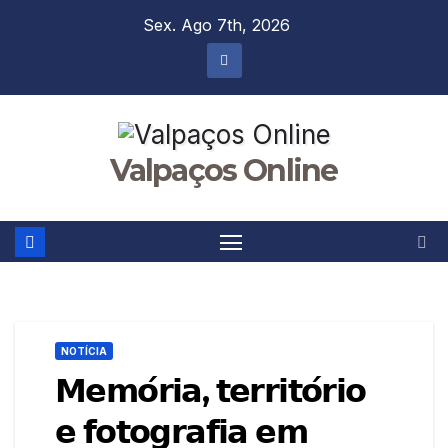
Skip
Sex. Ago 7th, 2026
to
content
Valpaços Online
NOTÍCIA
𝗠𝗲𝗺𝗼́𝗿𝗶𝗮, 𝘁𝗲𝗿𝗿𝗶𝘁𝗼́𝗿𝗶𝗼
𝗲 𝗳𝗼𝘁𝗼𝗴𝗿𝗮𝗳𝗶𝗮 𝗲𝗺