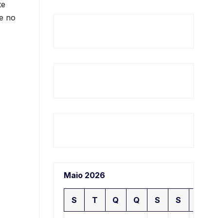
te
te no
Maio 2026
S
T
Q
Q
S
S
D