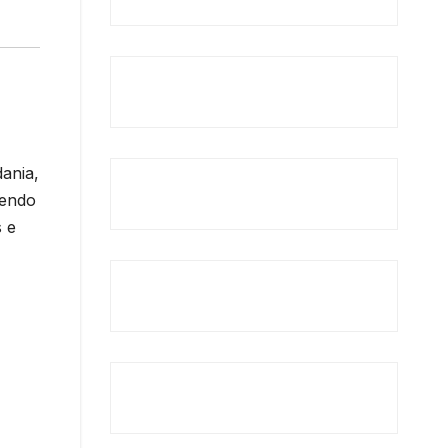
dania,
vendo
s e