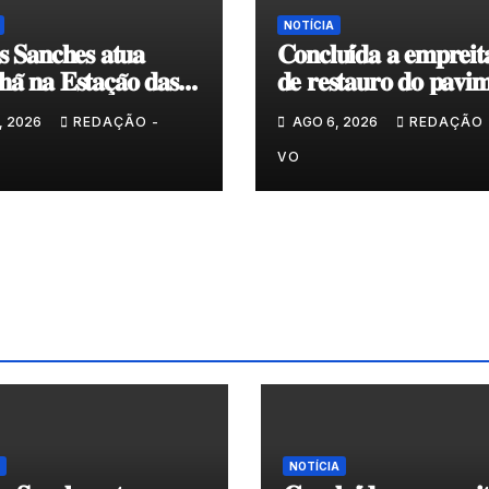
NOTÍCIA
𝐬 𝐒𝐚𝐧𝐜𝐡𝐞𝐬 𝐚𝐭𝐮𝐚
𝐂𝐨𝐧𝐜𝐥𝐮𝐢́𝐝𝐚 𝐚 𝐞𝐦𝐩𝐫𝐞𝐢𝐭
𝐚̃ 𝐧𝐚 𝐄𝐬𝐭𝐚𝐜̧𝐚̃𝐨 𝐝𝐚𝐬
𝐝𝐞 𝐫𝐞𝐬𝐭𝐚𝐮𝐫𝐨 𝐝𝐨 𝐩𝐚𝐯𝐢𝐦
𝐞𝐧𝐯𝐨𝐥𝐯𝐞𝐧𝐭𝐞 𝐚̀ 𝐂𝐚𝐩𝐞𝐥𝐚 
, 2026
REDAÇÃO -
AGO 6, 2026
REDAÇÃO 
𝐂𝐨𝐯𝐚𝐬
VO
NOTÍCIA