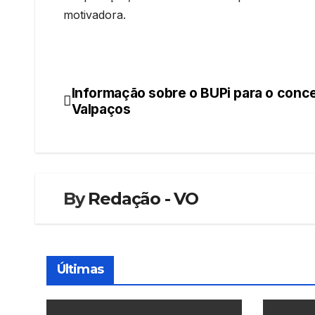
motivadora.
Informação sobre o BUPi para o conc
Navegação
Valpaços
de
artigos
By
Redação - VO
Últimas