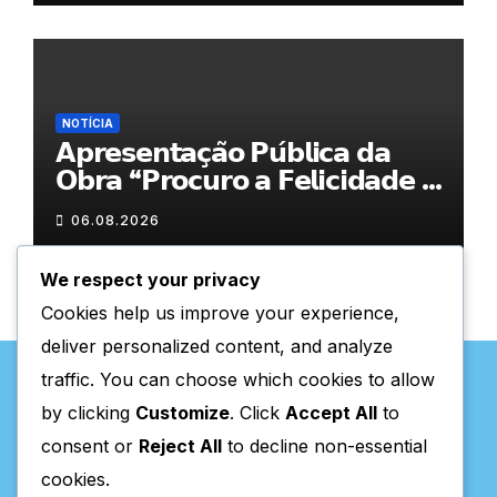
NOTÍCIA
𝗔𝗽𝗿𝗲𝘀𝗲𝗻𝘁𝗮𝗰̧𝗮̃𝗼 𝗣𝘂́𝗯𝗹𝗶𝗰𝗮 𝗱𝗮
𝗢𝗯𝗿𝗮 “𝗣𝗿𝗼𝗰𝘂𝗿𝗼 𝗮 𝗙𝗲𝗹𝗶𝗰𝗶𝗱𝗮𝗱𝗲 𝗲
𝗲𝗹𝗮 𝗺𝗼𝗿𝗮 𝗰𝗼𝗺𝗶𝗴𝗼”
06.08.2026
We respect your privacy
Cookies help us improve your experience,
deliver personalized content, and analyze
traffic. You can choose which cookies to allow
by clicking
Customize
. Click
Accept All
to
consent or
Reject All
to decline non-essential
Valpaços Online
cookies.