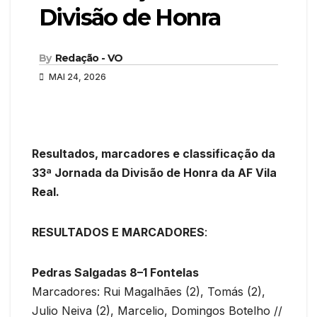
Divisão de Honra
By
Redação - VO
MAI 24, 2026
Resultados, marcadores e classificação da
33ª Jornada da Divisão de Honra da AF Vila
Real.
RESULTADOS E MARCADORES
:
Pedras Salgadas 8–1 Fontelas
Marcadores: Rui Magalhães (2), Tomás (2),
Julio Neiva (2), Marcelio, Domingos Botelho //