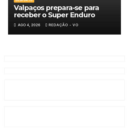
Valpaços prepara-se para
receber o Super Enduro
AGO 4, 2026
REDAÇÃO - VO