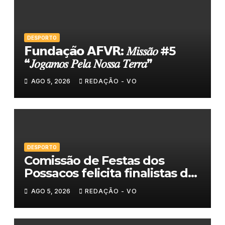
DESPORTO
𝗙𝘂𝗻𝗱𝗮𝗰̧𝗮̃𝗼 𝗔𝗙𝗩𝗥: 𝑀𝑖𝑠𝑠𝑎̃𝑜 #5
“𝐽𝑜𝑔𝑎𝑚𝑜𝑠 𝑃𝑒𝑙𝑎 𝑁𝑜𝑠𝑠𝑎 𝑇𝑒𝑟𝑟𝑎”
AGO 5, 2026
REDAÇÃO - VO
DESPORTO
Comissão de Festas dos
Possacos felicita finalistas do
Torneio de Sueca
AGO 5, 2026
REDAÇÃO - VO