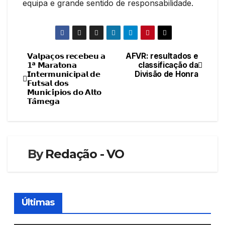
equipa e grande sentido de responsabilidade.
𝗩𝗮𝗹𝗽𝗮𝗰̧𝗼𝘀 𝗿𝗲𝗰𝗲𝗯𝗲𝘂 𝗮
AFVR: resultados e
Navegação
𝟭ª 𝗠𝗮𝗿𝗮𝘁𝗼𝗻𝗮
classificação da
𝗜𝗻𝘁𝗲𝗿𝗺𝘂𝗻𝗶𝗰𝗶𝗽𝗮𝗹 𝗱𝗲
Divisão de Honra
de
𝗙𝘂𝘁𝘀𝗮𝗹 𝗱𝗼𝘀
𝗠𝘂𝗻𝗶𝗰𝗶́𝗽𝗶𝗼𝘀 𝗱𝗼 𝗔𝗹𝘁𝗼
artigos
𝗧𝗮̂𝗺𝗲𝗴𝗮
By
Redação - VO
Últimas