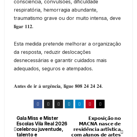
consciência, convulsões, dificuldade
respiratória, hemorragia abundante,
traumatismo grave ou dor muito intensa, deve
𝐥𝐢𝐠𝐚𝐫 𝟏𝟏𝟐.
Esta medida pretende melhorar a organização
da resposta, reduzir deslocações
desnecessárias e garantir cuidados mais
adequados, seguros e atempados.
𝐀𝐧𝐭𝐞𝐬 𝐝𝐞 𝐢𝐫 𝐚̀ 𝐮𝐫𝐠𝐞̂𝐧𝐜𝐢𝐚, 𝐥𝐢𝐠𝐮𝐞 𝟖𝟎𝟖 𝟐𝟒 𝟐𝟒 𝟐𝟒.
Gala Miss e Mister
𝗘𝘅𝗽𝗼𝘀𝗶𝗰̧𝗮̃𝗼 𝗻𝗼
Navegação
Escolas Vila Real 2026
𝗠𝗔𝗖𝗡𝗔 𝗻𝗮𝘀𝗰𝗲 𝗱𝗲
celebrou juventude,
𝗿𝗲𝘀𝗶𝗱𝗲̂𝗻𝗰𝗶𝗮 𝗮𝗿𝘁𝗶́𝘀𝘁𝗶𝗰𝗮
de
talento e
𝗰𝗼𝗺 𝗮𝗹𝘂𝗻𝗼𝘀 𝗱𝗲 𝗮𝗿𝘁𝗲𝘀