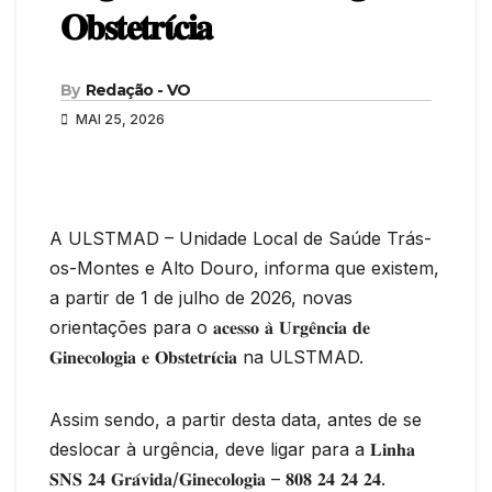
𝐎𝐛𝐬𝐭𝐞𝐭𝐫𝛊́𝐜𝐢𝐚
By
Redação - VO
MAI 25, 2026
A ULSTMAD – Unidade Local de Saúde Trás-
os-Montes e Alto Douro, informa que existem,
a partir de 1 de julho de 2026, novas
orientações para o 𝐚𝐜𝐞𝐬𝐬𝐨 𝐚̀ 𝐔𝐫𝐠𝐞̂𝐧𝐜𝐢𝐚 𝐝𝐞
𝐆𝐢𝐧𝐞𝐜𝐨𝐥𝐨𝐠𝐢𝐚 𝐞 𝐎𝐛𝐬𝐭𝐞𝐭𝐫𝛊́𝐜𝐢𝐚 na ULSTMAD.
Assim sendo, a partir desta data, antes de se
deslocar à urgência, deve ligar para a 𝐋𝐢𝐧𝐡𝐚
𝐒𝐍𝐒 𝟐𝟒 𝐆𝐫𝐚́𝐯𝐢𝐝𝐚/𝐆𝐢𝐧𝐞𝐜𝐨𝐥𝐨𝐠𝐢𝐚 – 𝟖𝟎𝟖 𝟐𝟒 𝟐𝟒 𝟐𝟒.