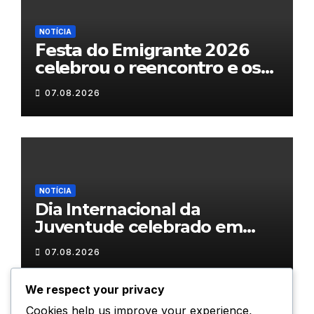
NOTÍCIA
𝗙𝗲𝘀𝘁𝗮 𝗱𝗼 𝗘𝗺𝗶𝗴𝗿𝗮𝗻𝘁𝗲 𝟮𝟬𝟮𝟲
𝗰𝗲𝗹𝗲𝗯𝗿𝗼𝘂 𝗼 𝗿𝗲𝗲𝗻𝗰𝗼𝗻𝘁𝗿𝗼 𝗲 𝗼𝘀
𝗹𝗮𝗰̧𝗼𝘀 𝗾𝘂𝗲 𝘂𝗻𝗲𝗺 𝗠𝘂𝗿𝗰̧𝗮
07.08.2026
NOTÍCIA
Dia Internacional da
Juventude celebrado em
Chaves com atividades
07.08.2026
gratuitas
We respect your privacy
Cookies help us improve your experience,