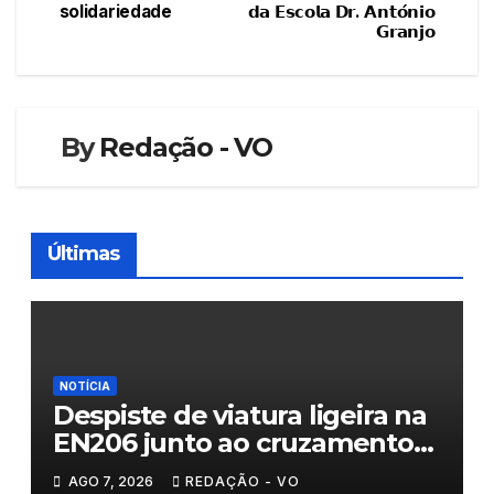
solidariedade
𝗱𝗮 𝗘𝘀𝗰𝗼𝗹𝗮 𝗗𝗿. 𝗔𝗻𝘁𝗼́𝗻𝗶𝗼
artigos
𝗚𝗿𝗮𝗻𝗷𝗼
By
Redação - VO
Últimas
NOTÍCIA
Despiste de viatura ligeira na
EN206 junto ao cruzamento
Fornos do Pinhal
AGO 7, 2026
REDAÇÃO - VO