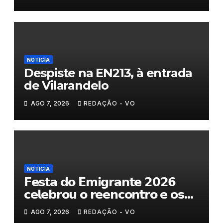
NOTÍCIA
Despiste na EN213, à entrada
de Vilarandelo
AGO 7, 2026
REDAÇÃO - VO
NOTÍCIA
𝗙𝗲𝘀𝘁𝗮 𝗱𝗼 𝗘𝗺𝗶𝗴𝗿𝗮𝗻𝘁𝗲 𝟮𝟬𝟮𝟲
𝗰𝗲𝗹𝗲𝗯𝗿𝗼𝘂 𝗼 𝗿𝗲𝗲𝗻𝗰𝗼𝗻𝘁𝗿𝗼 𝗲 𝗼𝘀
𝗹𝗮𝗰̧𝗼𝘀 𝗾𝘂𝗲 𝘂𝗻𝗲𝗺 𝗠𝘂𝗿𝗰̧𝗮
AGO 7, 2026
REDAÇÃO - VO