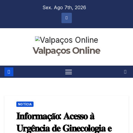
Skip
Sex. Ago 7th, 2026
to
content
Valpaços Online
NOTÍCIA
𝐈𝐧𝐟𝐨𝐫𝐦𝐚𝐜̧𝐚̃𝐨: 𝐀𝐜𝐞𝐬𝐬𝐨 𝐚̀
𝐔𝐫𝐠𝐞̂𝐧𝐜𝐢𝐚 𝐝𝐞 𝐆𝐢𝐧𝐞𝐜𝐨𝐥𝐨𝐠𝐢𝐚 𝐞