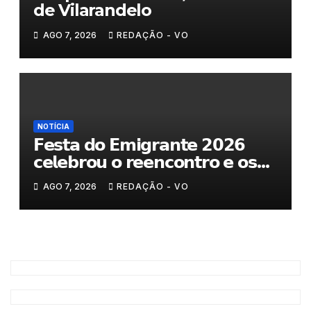
de Vilarandelo
AGO 7, 2026
REDAÇÃO - VO
NOTÍCIA
𝗙𝗲𝘀𝘁𝗮 𝗱𝗼 𝗘𝗺𝗶𝗴𝗿𝗮𝗻𝘁𝗲 𝟮𝟬𝟮𝟲
𝗰𝗲𝗹𝗲𝗯𝗿𝗼𝘂 𝗼 𝗿𝗲𝗲𝗻𝗰𝗼𝗻𝘁𝗿𝗼 𝗲 𝗼𝘀
𝗹𝗮𝗰̧𝗼𝘀 𝗾𝘂𝗲 𝘂𝗻𝗲𝗺 𝗠𝘂𝗿𝗰̧𝗮
AGO 7, 2026
REDAÇÃO - VO