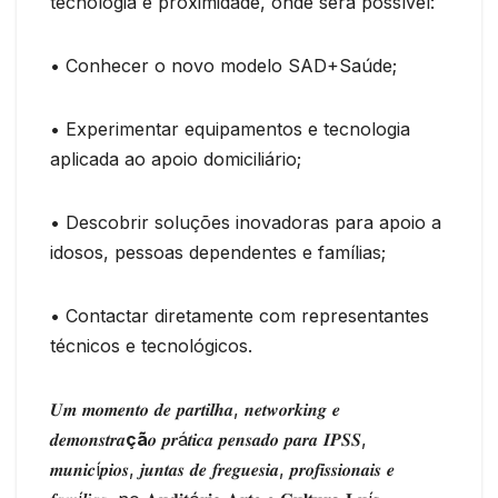
tecnologia e proximidade, onde será possível:
• Conhecer o novo modelo SAD+Saúde;
• Experimentar equipamentos e tecnologia
aplicada ao apoio domiciliário;
• Descobrir soluções inovadoras para apoio a
idosos, pessoas dependentes e famílias;
• Contactar diretamente com representantes
técnicos e tecnológicos.
𝑼𝒎 𝒎𝒐𝒎𝒆𝒏𝒕𝒐 𝒅𝒆 𝒑𝒂𝒓𝒕𝒊𝒍𝒉𝒂, 𝒏𝒆𝒕𝒘𝒐𝒓𝒌𝒊𝒏𝒈 𝒆
𝒅𝒆𝒎𝒐𝒏𝒔𝒕𝒓𝒂
çã
𝒐 𝒑𝒓á𝒕𝒊𝒄𝒂 𝒑𝒆𝒏𝒔𝒂𝒅𝒐 𝒑𝒂𝒓𝒂 𝑰𝑷𝑺𝑺,
𝒎𝒖𝒏𝒊𝒄í𝒑𝒊𝒐𝒔, 𝒋𝒖𝒏𝒕𝒂𝒔 𝒅𝒆 𝒇𝒓𝒆𝒈𝒖𝒆𝒔𝒊𝒂, 𝒑𝒓𝒐𝒇𝒊𝒔𝒔𝒊𝒐𝒏𝒂𝒊𝒔 𝒆