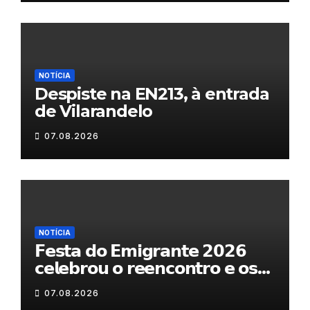
NOTÍCIA
Despiste na EN213, à entrada
de Vilarandelo
07.08.2026
NOTÍCIA
𝗙𝗲𝘀𝘁𝗮 𝗱𝗼 𝗘𝗺𝗶𝗴𝗿𝗮𝗻𝘁𝗲 𝟮𝟬𝟮𝟲
𝗰𝗲𝗹𝗲𝗯𝗿𝗼𝘂 𝗼 𝗿𝗲𝗲𝗻𝗰𝗼𝗻𝘁𝗿𝗼 𝗲 𝗼𝘀
𝗹𝗮𝗰̧𝗼𝘀 𝗾𝘂𝗲 𝘂𝗻𝗲𝗺 𝗠𝘂𝗿𝗰̧𝗮
07.08.2026