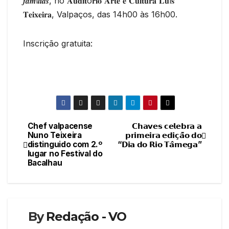
𝒇𝒂𝒎í𝒍𝒊𝒂𝒔, no 𝐀𝐮𝐝𝐢𝐭ó𝐫𝐢𝐨 𝐀𝐫𝐭𝐞 𝐞 𝐂𝐮𝐥𝐭𝐮𝐫𝐚 𝐋𝐮í𝐬
𝐓𝐞𝐢𝐱𝐞𝐢𝐫𝐚, Valpaços, das 14h00 às 16h00.
Inscrição gratuita:
Chef valpacense
𝗖𝗵𝗮𝘃𝗲𝘀 𝗰𝗲𝗹𝗲𝗯𝗿𝗮 𝗮
Navegação
Nuno Teixeira
𝗽𝗿𝗶𝗺𝗲𝗶𝗿𝗮 𝗲𝗱𝗶𝗰̧𝗮̃𝗼 𝗱𝗼
distinguido com 2.º
“𝗗𝗶𝗮 𝗱𝗼 𝗥𝗶𝗼 𝗧𝗮̂𝗺𝗲𝗴𝗮”
de
lugar no Festival do
Bacalhau
artigos
By
Redação - VO