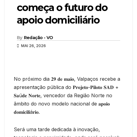
começa o futuro do
apoio domiciliário
By
Redação - VO
MAI 26, 2026
No próximo dia 𝟐𝟗 𝐝𝐞 𝐦𝐚𝐢𝐨, Valpaços recebe a
apresentação pública do 𝐏𝐫𝐨𝐣𝐞𝐭𝐨-𝐏𝐢𝐥𝐨𝐭𝐨 𝐒𝐀𝐃 +
𝐒𝐚ú𝐝𝐞 𝐍𝐨𝐫𝐭𝐞, vencedor da Região Norte no
âmbito do novo modelo nacional de 𝐚𝐩𝐨𝐢𝐨
𝐝𝐨𝐦𝐢𝐜𝐢𝐥𝐢á𝐫𝐢𝐨.
Será uma tarde dedicada à inovação,