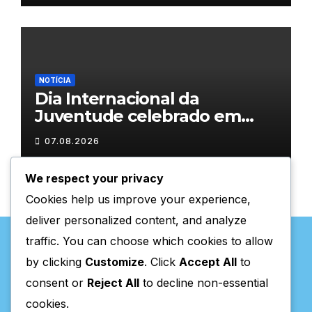
NOTÍCIA
Dia Internacional da
Juventude celebrado em
Chaves com atividades
07.08.2026
gratuitas
We respect your privacy
Cookies help us improve your experience,
deliver personalized content, and analyze
traffic. You can choose which cookies to allow
by clicking
Customize
. Click
Accept All
to
consent or
Reject All
to decline non-essential
Valpaços Online
cookies.