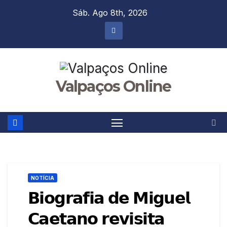
Skip
Sáb. Ago 8th, 2026
to
content
Valpaços Online
NOTÍCIA
𝗕𝗶𝗼𝗴𝗿𝗮𝗳𝗶𝗮 𝗱𝗲 𝗠𝗶𝗴𝘂𝗲𝗹
𝗖𝗮𝗲𝘁𝗮𝗻𝗼 𝗿𝗲𝘃𝗶𝘀𝗶𝘁𝗮