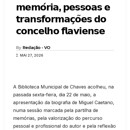
𝗺𝗲𝗺𝗼́𝗿𝗶𝗮, 𝗽𝗲𝘀𝘀𝗼𝗮𝘀 𝗲
𝘁𝗿𝗮𝗻𝘀𝗳𝗼𝗿𝗺𝗮𝗰̧𝗼̃𝗲𝘀 𝗱𝗼
𝗰𝗼𝗻𝗰𝗲𝗹𝗵𝗼 𝗳𝗹𝗮𝘃𝗶𝗲𝗻𝘀𝗲
By
Redação - VO
MAI 27, 2026
A Biblioteca Municipal de Chaves acolheu, na
passada sexta-feira, dia 22 de maio, a
apresentação da biografia de Miguel Caetano,
numa sessão marcada pela partilha de
memórias, pela valorização do percurso
pessoal e profissional do autor e pela reflexão