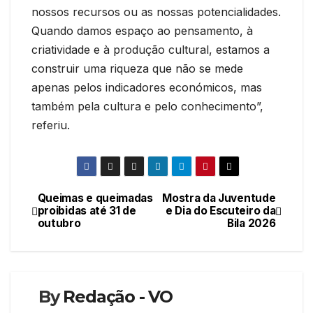
nossos recursos ou as nossas potencialidades.
Quando damos espaço ao pensamento, à
criatividade e à produção cultural, estamos a
construir uma riqueza que não se mede
apenas pelos indicadores económicos, mas
também pela cultura e pelo conhecimento”,
referiu.
Queimas e queimadas
Mostra da Juventude
Navegação
proibidas até 31 de
e Dia do Escuteiro da
outubro
Bila 2026
de
artigos
By
Redação - VO