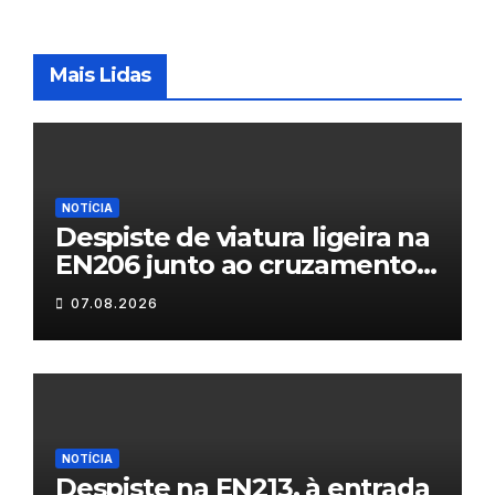
Mais Lidas
NOTÍCIA
Despiste de viatura ligeira na
EN206 junto ao cruzamento
Fornos do Pinhal
07.08.2026
NOTÍCIA
Despiste na EN213, à entrada