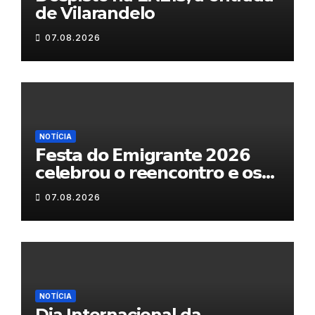
de Vilarandelo
07.08.2026
NOTÍCIA
𝗙𝗲𝘀𝘁𝗮 𝗱𝗼 𝗘𝗺𝗶𝗴𝗿𝗮𝗻𝘁𝗲 𝟮𝟬𝟮𝟲
𝗰𝗲𝗹𝗲𝗯𝗿𝗼𝘂 𝗼 𝗿𝗲𝗲𝗻𝗰𝗼𝗻𝘁𝗿𝗼 𝗲 𝗼𝘀
𝗹𝗮𝗰̧𝗼𝘀 𝗾𝘂𝗲 𝘂𝗻𝗲𝗺 𝗠𝘂𝗿𝗰̧𝗮
07.08.2026
NOTÍCIA
Dia Internacional da