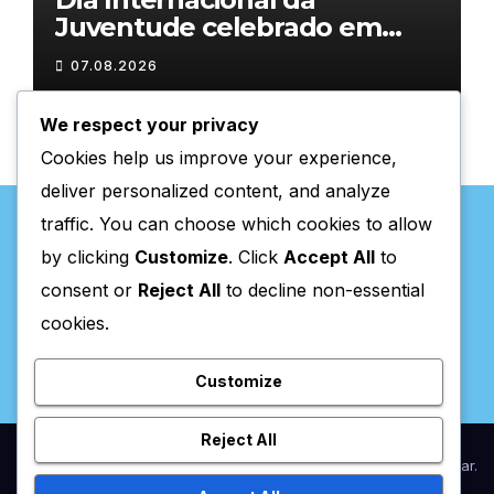
Juventude celebrado em
Chaves com atividades
07.08.2026
gratuitas
We respect your privacy
Cookies help us improve your experience,
deliver personalized content, and analyze
traffic. You can choose which cookies to allow
by clicking
Customize
. Click
Accept All
to
consent or
Reject All
to decline non-essential
Valpaços Online
cookies.
Customize
Reject All
Proudly powered by WordPress
|
Theme:
Newsup
by
Themeansar
.