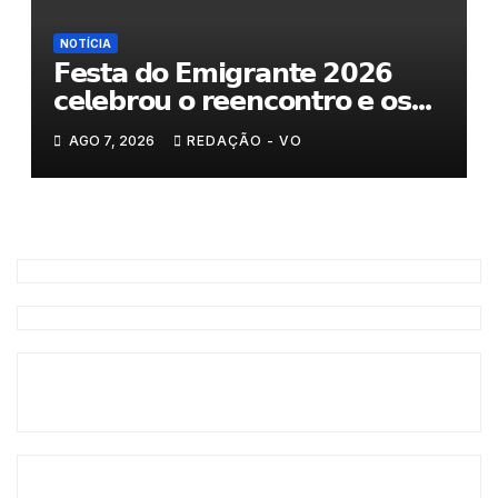
NOTÍCIA
𝗙𝗲𝘀𝘁𝗮 𝗱𝗼 𝗘𝗺𝗶𝗴𝗿𝗮𝗻𝘁𝗲 𝟮𝟬𝟮𝟲
𝗰𝗲𝗹𝗲𝗯𝗿𝗼𝘂 𝗼 𝗿𝗲𝗲𝗻𝗰𝗼𝗻𝘁𝗿𝗼 𝗲 𝗼𝘀
𝗹𝗮𝗰̧𝗼𝘀 𝗾𝘂𝗲 𝘂𝗻𝗲𝗺 𝗠𝘂𝗿𝗰̧𝗮
AGO 7, 2026
REDAÇÃO - VO