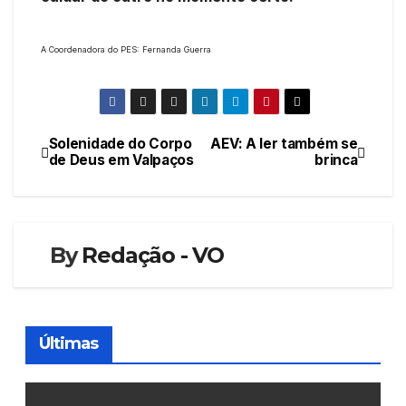
A Coordenadora do PES: Fernanda Guerra
Solenidade do Corpo
AEV: A ler também se
Navegação
de Deus em Valpaços
brinca
de
artigos
By
Redação - VO
Últimas