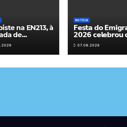
NOTÍCIA
iste na EN213, à
𝗙𝗲𝘀𝘁𝗮 𝗱𝗼 𝗘𝗺𝗶𝗴𝗿
ada de
𝟮𝟬𝟮𝟲 𝗰𝗲𝗹𝗲𝗯𝗿𝗼𝘂 
randelo
𝗿𝗲𝗲𝗻𝗰𝗼𝗻𝘁𝗿𝗼 𝗲 𝗼𝘀
8.2026
07.08.2026
𝗹𝗮𝗰̧𝗼𝘀 𝗾𝘂𝗲 𝘂𝗻𝗲
𝗠𝘂𝗿𝗰̧𝗮