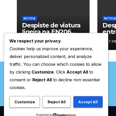
NOTÍCIA
NOTÍCIA
Despiste de viatura
Desp
ligeira na EN206
entr
junto ao
Vila
We respect your privacy
07.08.2026
07.0
cruzamento Fornos
Cookies help us improve your experience,
do Pinhal
deliver personalized content, and analyze
traffic. You can choose which cookies to allow
by clicking
Customize
. Click
Accept All
to
consent or
Reject All
to decline non-essential
cookies.
Valpaços Online
Customize
Reject All
Accept All
Powered by