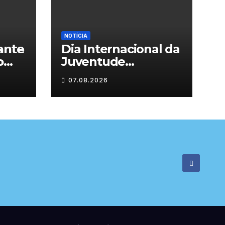
NOTÍCIA
𝗻𝘁𝗲
Dia Internacional da

Juventude
celebrado em
07.08.2026

Chaves com
atividades gratuitas