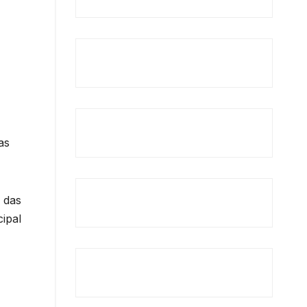
as
o das
ipal