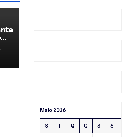
𝗻𝘁𝗲

-
Maio 2026
S
T
Q
Q
S
S
D