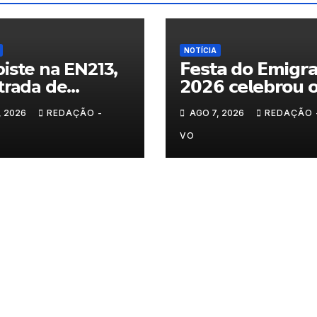
NOTÍCIA
iste na EN213,
𝗙𝗲𝘀𝘁𝗮 𝗱𝗼 𝗘𝗺𝗶𝗴𝗿
trada de
𝟮𝟬𝟮𝟲 𝗰𝗲𝗹𝗲𝗯𝗿𝗼𝘂 
randelo
𝗿𝗲𝗲𝗻𝗰𝗼𝗻𝘁𝗿𝗼 𝗲 𝗼𝘀
, 2026
REDAÇÃO -
AGO 7, 2026
REDAÇÃO 
𝗹𝗮𝗰̧𝗼𝘀 𝗾𝘂𝗲 𝘂𝗻𝗲𝗺
𝗠𝘂𝗿𝗰̧𝗮
VO