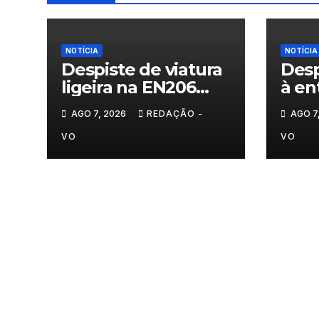
NOTÍCIA
NOTÍCIA
Despiste de viatura
Desp
ligeira na EN206
à en
junto ao
Vila
AGO 7, 2026
REDAÇÃO -
AGO 7
cruzamento Fornos
do Pinhal
VO
VO