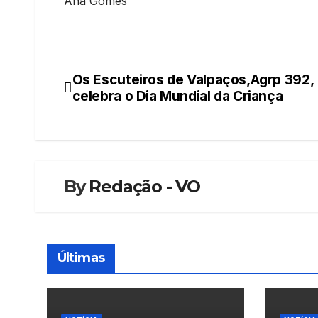
Ana Gomes
Os Escuteiros de Valpaços,Agrp 392,
Navegação
celebra o Dia Mundial da Criança
de
artigos
By
Redação - VO
Últimas