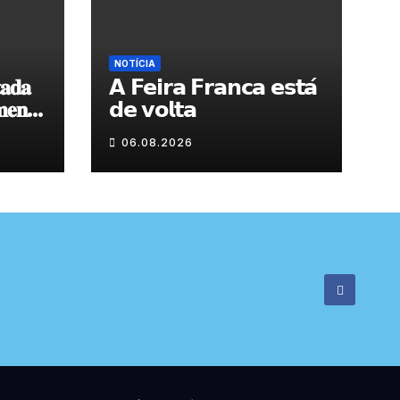
NOTÍCIA
𝐚𝐝𝐚
𝗔 𝗙𝗲𝗶𝗿𝗮 𝗙𝗿𝗮𝗻𝗰𝗮 𝗲𝘀𝘁𝗮́
𝐞𝐧𝐭𝐨
𝗱𝗲 𝘃𝗼𝗹𝘁𝗮
 𝐝𝐞
06.08.2026