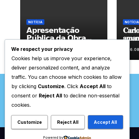
NOTÍCIA
NOTÍCIA
𝗔𝗽𝗿𝗲𝘀𝗲𝗻𝘁𝗮𝗰̧𝗮̃𝗼
𝐂𝐚𝐫𝐥𝐨
𝗣𝘂́𝗯𝗹𝗶𝗰𝗮 𝗱𝗮 𝗢𝗯𝗿𝗮
𝐚𝐦𝐚𝐧𝐡
“𝗣𝗿𝗼𝗰𝘂𝗿𝗼 𝗮
𝐀𝐫𝐭𝐞𝐬
We respect your privacy
06.08.2026
06.0
𝗙𝗲𝗹𝗶𝗰𝗶𝗱𝗮𝗱𝗲 𝗲 𝗲𝗹𝗮
Cookies help us improve your experience,
𝗺𝗼𝗿𝗮 𝗰𝗼𝗺𝗶𝗴𝗼”
deliver personalized content, and analyze
traffic. You can choose which cookies to allow
by clicking
Customize
. Click
Accept All
to
consent or
Reject All
to decline non-essential
cookies.
Valpaços Online
Customize
Reject All
Accept All
Powered by