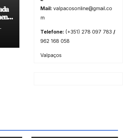
𝐚𝐝𝐚
Mail:
valpacosonline@gmail.co
𝐞𝐧𝐭𝐨
m
𝐝𝐞
-
Telefone:
(+351) 278 097 783
/
962 168 058
Valpaços