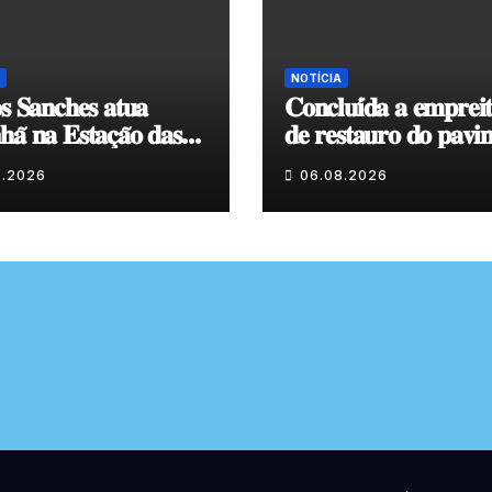
NOTÍCIA
𝐬 𝐒𝐚𝐧𝐜𝐡𝐞𝐬 𝐚𝐭𝐮𝐚
𝐂𝐨𝐧𝐜𝐥𝐮𝐢́𝐝𝐚 𝐚 𝐞𝐦𝐩𝐫𝐞𝐢
𝐚̃ 𝐧𝐚 𝐄𝐬𝐭𝐚𝐜̧𝐚̃𝐨 𝐝𝐚𝐬
𝐝𝐞 𝐫𝐞𝐬𝐭𝐚𝐮𝐫𝐨 𝐝𝐨 𝐩𝐚𝐯𝐢
𝐞𝐧𝐯𝐨𝐥𝐯𝐞𝐧𝐭𝐞 𝐚̀ 𝐂𝐚𝐩𝐞𝐥𝐚
8.2026
06.08.2026
𝐂𝐨𝐯𝐚𝐬