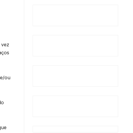
 vez
aços
 e/ou
do
que