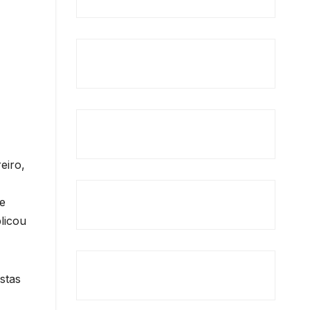
eiro,
ue
licou
stas