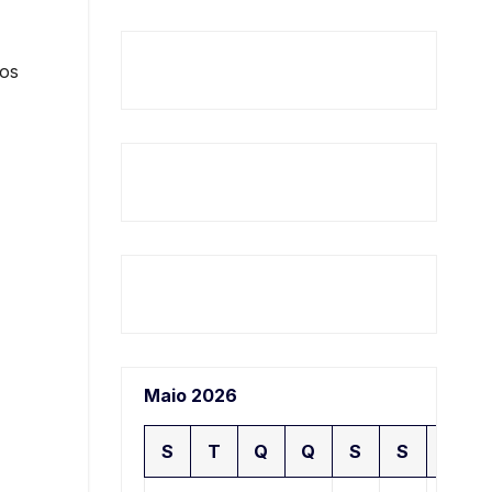
ros
Maio 2026
S
T
Q
Q
S
S
D