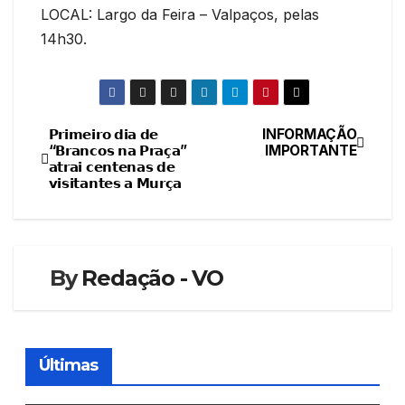
LOCAL: Largo da Feira – Valpaços, pelas
14h30.
𝗣𝗿𝗶𝗺𝗲𝗶𝗿𝗼 𝗱𝗶𝗮 𝗱𝗲
INFORMAÇÃO
Navegação
“𝗕𝗿𝗮𝗻𝗰𝗼𝘀 𝗻𝗮 𝗣𝗿𝗮𝗰̧𝗮”
IMPORTANTE
𝗮𝘁𝗿𝗮𝗶 𝗰𝗲𝗻𝘁𝗲𝗻𝗮𝘀 𝗱𝗲
de
𝘃𝗶𝘀𝗶𝘁𝗮𝗻𝘁𝗲𝘀 𝗮 𝗠𝘂𝗿𝗰̧𝗮
artigos
By
Redação - VO
Últimas