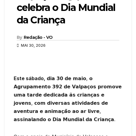
celebra o Dia Mundial
da Criança
By
Redação - VO
MAI 30, 2026
Este sábado,
𝗱𝗶𝗮 𝟯𝟬 𝗱𝗲 𝗺𝗮𝗶𝗼, 𝗼
𝗔𝗴𝗿𝘂𝗽𝗮𝗺𝗲𝗻𝘁𝗼 𝟯𝟵𝟮 𝗱𝗲 𝗩𝗮𝗹𝗽𝗮𝗰̧𝗼𝘀 𝗽𝗿𝗼𝗺𝗼𝘃𝗲
𝘂𝗺𝗮 𝘁𝗮𝗿𝗱𝗲 𝗱𝗲𝗱𝗶𝗰𝗮𝗱𝗮 𝗮̀𝘀 𝗰𝗿𝗶𝗮𝗻𝗰̧𝗮𝘀 𝗲
𝗷𝗼𝘃𝗲𝗻𝘀, 𝗰𝗼𝗺 𝗱𝗶𝘃𝗲𝗿𝘀𝗮𝘀 𝗮𝘁𝗶𝘃𝗶𝗱𝗮𝗱𝗲𝘀 𝗱𝗲
𝗮𝘃𝗲𝗻𝘁𝘂𝗿𝗮 𝗲 𝗮𝗻𝗶𝗺𝗮𝗰̧𝗮̃𝗼 𝗮𝗼 𝗮𝗿 𝗹𝗶𝘃𝗿𝗲,
𝗮𝘀𝘀𝗶𝗻𝗮𝗹𝗮𝗻𝗱𝗼 𝗼 𝗗𝗶𝗮 𝗠𝘂𝗻𝗱𝗶𝗮𝗹 𝗱𝗮 𝗖𝗿𝗶𝗮𝗻𝗰̧𝗮.