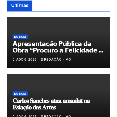
Últimas
NOTÍCIA
𝗔𝗽𝗿𝗲𝘀𝗲𝗻𝘁𝗮𝗰̧𝗮̃𝗼 𝗣𝘂́𝗯𝗹𝗶𝗰𝗮 𝗱𝗮
𝗢𝗯𝗿𝗮 “𝗣𝗿𝗼𝗰𝘂𝗿𝗼 𝗮 𝗙𝗲𝗹𝗶𝗰𝗶𝗱𝗮𝗱𝗲 𝗲
𝗲𝗹𝗮 𝗺𝗼𝗿𝗮 𝗰𝗼𝗺𝗶𝗴𝗼”
AGO 6, 2026
REDAÇÃO - VO
NOTÍCIA
𝐂𝐚𝐫𝐥𝐨𝐬 𝐒𝐚𝐧𝐜𝐡𝐞𝐬 𝐚𝐭𝐮𝐚 𝐚𝐦𝐚𝐧𝐡𝐚̃ 𝐧𝐚
𝐄𝐬𝐭𝐚𝐜̧𝐚̃𝐨 𝐝𝐚𝐬 𝐀𝐫𝐭𝐞𝐬
AGO 6, 2026
REDAÇÃO - VO