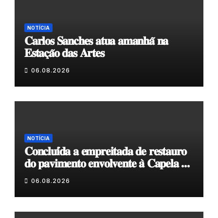
NOTÍCIA
𝐂𝐚𝐫𝐥𝐨𝐬 𝐒𝐚𝐧𝐜𝐡𝐞𝐬 𝐚𝐭𝐮𝐚 𝐚𝐦𝐚𝐧𝐡𝐚̃ 𝐧𝐚
𝐄𝐬𝐭𝐚𝐜̧𝐚̃𝐨 𝐝𝐚𝐬 𝐀𝐫𝐭𝐞𝐬
06.08.2026
NOTÍCIA
𝐂𝐨𝐧𝐜𝐥𝐮𝐢́𝐝𝐚 𝐚 𝐞𝐦𝐩𝐫𝐞𝐢𝐭𝐚𝐝𝐚 𝐝𝐞 𝐫𝐞𝐬𝐭𝐚𝐮𝐫𝐨
𝐝𝐨 𝐩𝐚𝐯𝐢𝐦𝐞𝐧𝐭𝐨 𝐞𝐧𝐯𝐨𝐥𝐯𝐞𝐧𝐭𝐞 𝐚̀ 𝐂𝐚𝐩𝐞𝐥𝐚 𝐝𝐞
𝐂𝐨𝐯𝐚𝐬
06.08.2026