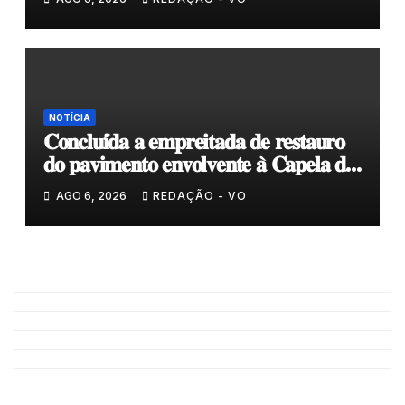
NOTÍCIA
𝐂𝐨𝐧𝐜𝐥𝐮𝐢́𝐝𝐚 𝐚 𝐞𝐦𝐩𝐫𝐞𝐢𝐭𝐚𝐝𝐚 𝐝𝐞 𝐫𝐞𝐬𝐭𝐚𝐮𝐫𝐨
𝐝𝐨 𝐩𝐚𝐯𝐢𝐦𝐞𝐧𝐭𝐨 𝐞𝐧𝐯𝐨𝐥𝐯𝐞𝐧𝐭𝐞 𝐚̀ 𝐂𝐚𝐩𝐞𝐥𝐚 𝐝𝐞
𝐂𝐨𝐯𝐚𝐬
AGO 6, 2026
REDAÇÃO - VO