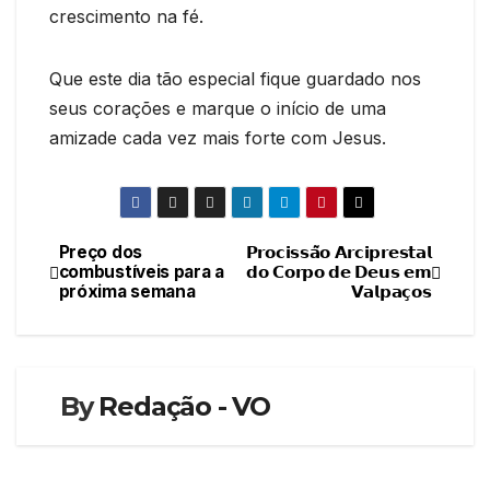
crescimento na fé.
Que este dia tão especial fique guardado nos
seus corações e marque o início de uma
amizade cada vez mais forte com Jesus.
Preço dos
𝗣𝗿𝗼𝗰𝗶𝘀𝘀𝗮̃𝗼 𝗔𝗿𝗰𝗶𝗽𝗿𝗲𝘀𝘁𝗮𝗹
Navegação
combustíveis para a
𝗱𝗼 𝗖𝗼𝗿𝗽𝗼 𝗱𝗲 𝗗𝗲𝘂𝘀 𝗲𝗺
próxima semana
𝗩𝗮𝗹𝗽𝗮𝗰̧𝗼𝘀
de
artigos
By
Redação - VO