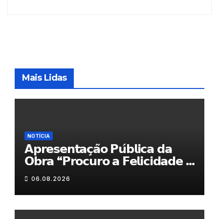
Mais Lidas
NOTÍCIA
𝗔𝗽𝗿𝗲𝘀𝗲𝗻𝘁𝗮𝗰̧𝗮̃𝗼 𝗣𝘂́𝗯𝗹𝗶𝗰𝗮 𝗱𝗮
𝗢𝗯𝗿𝗮 “𝗣𝗿𝗼𝗰𝘂𝗿𝗼 𝗮 𝗙𝗲𝗹𝗶𝗰𝗶𝗱𝗮𝗱𝗲 𝗲
𝗲𝗹𝗮 𝗺𝗼𝗿𝗮 𝗰𝗼𝗺𝗶𝗴𝗼”
06.08.2026