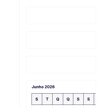
Junho 2026
S
T
Q
Q
S
S
D