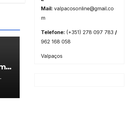
Mail:
valpacosonline@gmail.co
m
Telefone:
(+351) 278 097 783
/
962 168 058
Valpaços
am
-