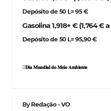
Depósito de 50 L= 95 €
Gasolina 1,918+ € (1,764 € 
Depósito de 50 L= 95,90 €
𝐃𝐢𝐚 𝐌𝐮𝐧𝐝𝐢𝐚𝐥 𝐝𝐨 𝐌𝐞𝐢𝐨 𝐀𝐦𝐛𝐢𝐞𝐧𝐭𝐞
Navegação
de
artigos
By
Redação - VO