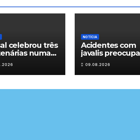
NOTÍCIA
al celebrou três
Acidentes com
tenárias numa
javalis preocup
enagem a um
nas estradas de
8.2026
09.08.2026
lo de histórias
Trás-os-Montes