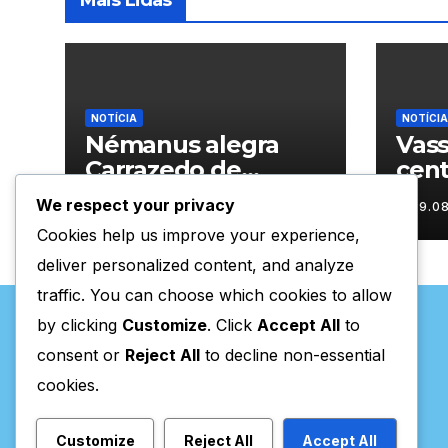
Mais Lidas
NOTÍCIA
NOTÍCIA
Némanus alegra
Vass
Carrazedo de
cen
Montenegro
hom
We respect your privacy
09.08.2026
09.0
sécu
Cookies help us improve your experience,
deliver personalized content, and analyze
traffic. You can choose which cookies to allow
by clicking
Customize
. Click
Accept All
to
consent or
Reject All
to decline non-essential
cookies.
Valpaços Online
Customize
Reject All
Accept All