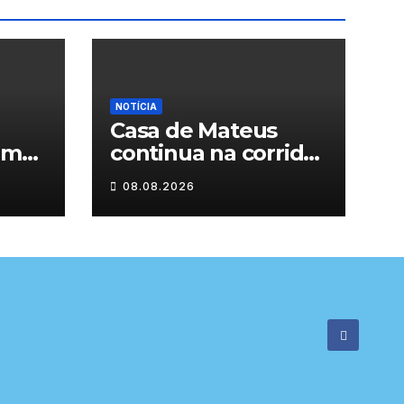
NOTÍCIA
Casa de Mateus
am
continua na corrida
das Novas 7
08.08.2026
Maravilhas de
Portugal