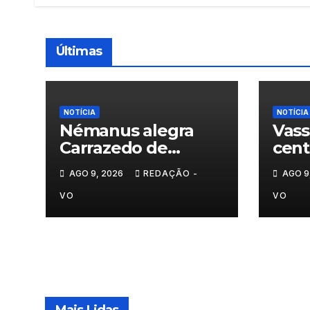
Últimas
NOTÍCIA
NOTÍCIA
Némanus alegra
Vass
Carrazedo de
cent
Montenegro
hom
AGO 9, 2026
REDAÇÃO -
AGO 9
sécu
VO
VO