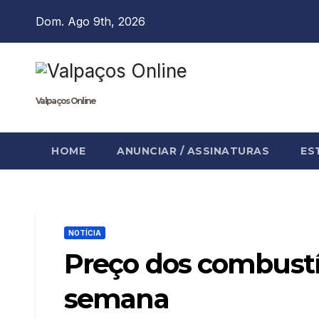
Skip
Dom. Ago 9th, 2026
to
content
Valpaços Online
HOME
ANUNCIAR / ASSINATURAS
ES
NOTÍCIA
Preço dos combustí
semana