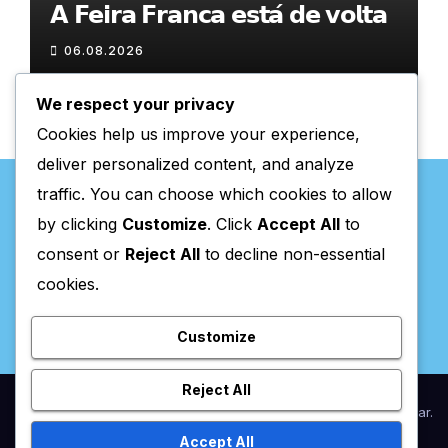
𝗔 𝗙𝗲𝗶𝗿𝗮 𝗙𝗿𝗮𝗻𝗰𝗮 𝗲𝘀𝘁𝗮́ 𝗱𝗲 𝘃𝗼𝗹𝘁𝗮
06.08.2026
We respect your privacy
Cookies help us improve your experience,
deliver personalized content, and analyze
traffic. You can choose which cookies to allow
by clicking
Customize
. Click
Accept All
to
consent or
Reject All
to decline non-essential
Valpaços Online
cookies.
Customize
Reject All
Proudly powered by WordPress
|
Theme:
Newsup
by
Themeansar
.
Accept All