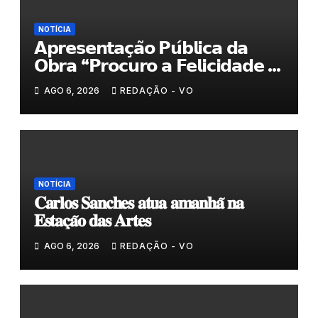
NOTÍCIA
𝗔𝗽𝗿𝗲𝘀𝗲𝗻𝘁𝗮𝗰̧𝗮̃𝗼 𝗣𝘂́𝗯𝗹𝗶𝗰𝗮 𝗱𝗮
𝗢𝗯𝗿𝗮 “𝗣𝗿𝗼𝗰𝘂𝗿𝗼 𝗮 𝗙𝗲𝗹𝗶𝗰𝗶𝗱𝗮𝗱𝗲 𝗲
𝗲𝗹𝗮 𝗺𝗼𝗿𝗮 𝗰𝗼𝗺𝗶𝗴𝗼”
AGO 6, 2026
REDAÇÃO - VO
NOTÍCIA
𝐂𝐚𝐫𝐥𝐨𝐬 𝐒𝐚𝐧𝐜𝐡𝐞𝐬 𝐚𝐭𝐮𝐚 𝐚𝐦𝐚𝐧𝐡𝐚̃ 𝐧𝐚
𝐄𝐬𝐭𝐚𝐜̧𝐚̃𝐨 𝐝𝐚𝐬 𝐀𝐫𝐭𝐞𝐬
AGO 6, 2026
REDAÇÃO - VO