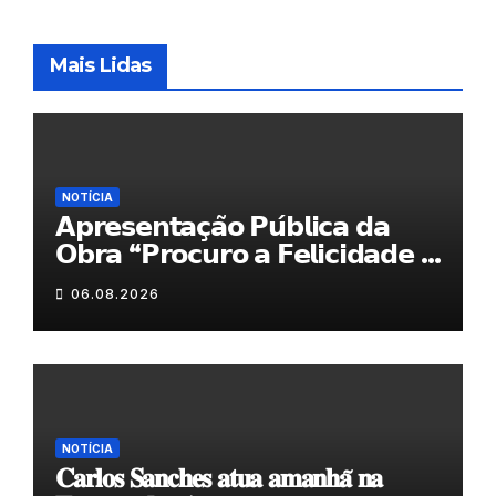
Mais Lidas
NOTÍCIA
𝗔𝗽𝗿𝗲𝘀𝗲𝗻𝘁𝗮𝗰̧𝗮̃𝗼 𝗣𝘂́𝗯𝗹𝗶𝗰𝗮 𝗱𝗮
𝗢𝗯𝗿𝗮 “𝗣𝗿𝗼𝗰𝘂𝗿𝗼 𝗮 𝗙𝗲𝗹𝗶𝗰𝗶𝗱𝗮𝗱𝗲 𝗲
𝗲𝗹𝗮 𝗺𝗼𝗿𝗮 𝗰𝗼𝗺𝗶𝗴𝗼”
06.08.2026
NOTÍCIA
𝐂𝐚𝐫𝐥𝐨𝐬 𝐒𝐚𝐧𝐜𝐡𝐞𝐬 𝐚𝐭𝐮𝐚 𝐚𝐦𝐚𝐧𝐡𝐚̃ 𝐧𝐚