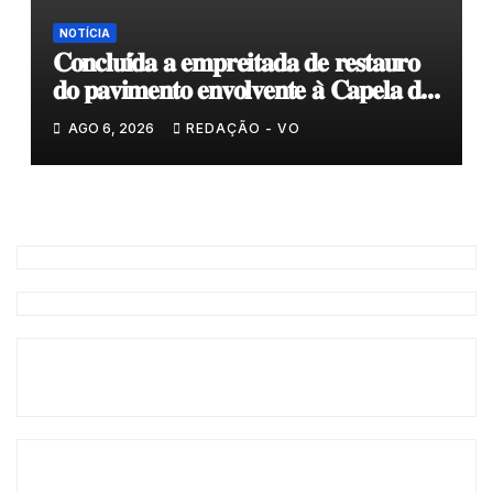
NOTÍCIA
𝐂𝐨𝐧𝐜𝐥𝐮𝐢́𝐝𝐚 𝐚 𝐞𝐦𝐩𝐫𝐞𝐢𝐭𝐚𝐝𝐚 𝐝𝐞 𝐫𝐞𝐬𝐭𝐚𝐮𝐫𝐨
𝐝𝐨 𝐩𝐚𝐯𝐢𝐦𝐞𝐧𝐭𝐨 𝐞𝐧𝐯𝐨𝐥𝐯𝐞𝐧𝐭𝐞 𝐚̀ 𝐂𝐚𝐩𝐞𝐥𝐚 𝐝𝐞
𝐂𝐨𝐯𝐚𝐬
AGO 6, 2026
REDAÇÃO - VO