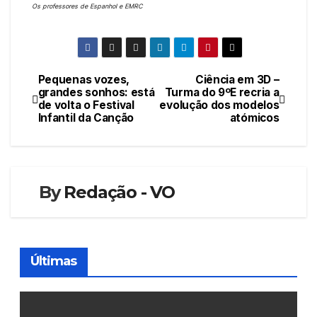
Os professores de Espanhol e EMRC
Pequenas vozes,
Ciência em 3D –
Navegação
grandes sonhos: está
Turma do 9ºE recria a
de volta o Festival
evolução dos modelos
de
Infantil da Canção
atómicos
artigos
By
Redação - VO
Últimas