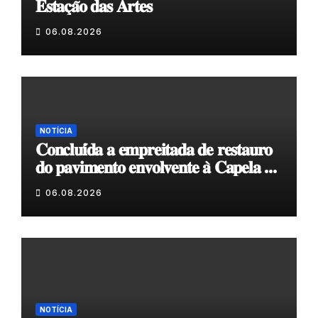
𝐄𝐬𝐭𝐚𝐜̧𝐚̃𝐨 𝐝𝐚𝐬 𝐀𝐫𝐭𝐞𝐬
06.08.2026
NOTÍCIA
𝐂𝐨𝐧𝐜𝐥𝐮𝐢́𝐝𝐚 𝐚 𝐞𝐦𝐩𝐫𝐞𝐢𝐭𝐚𝐝𝐚 𝐝𝐞 𝐫𝐞𝐬𝐭𝐚𝐮𝐫𝐨
𝐝𝐨 𝐩𝐚𝐯𝐢𝐦𝐞𝐧𝐭𝐨 𝐞𝐧𝐯𝐨𝐥𝐯𝐞𝐧𝐭𝐞 𝐚̀ 𝐂𝐚𝐩𝐞𝐥𝐚 𝐝𝐞
𝐂𝐨𝐯𝐚𝐬
06.08.2026
NOTÍCIA