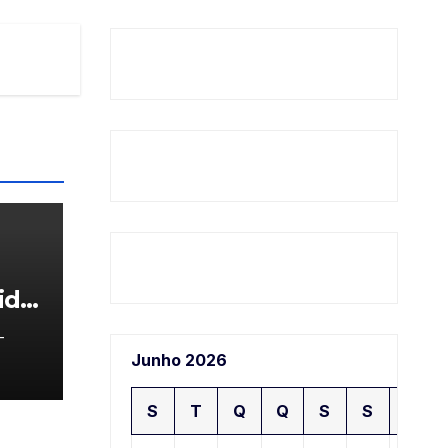
ida
-
Junho 2026
S
T
Q
Q
S
S
D