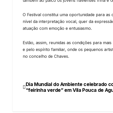
também ao palco os jovens flavienses Irina e 
O Festival constitui uma oportunidade para as
nível da interpretação vocal, quer da expres
atuação com emoção e entusiasmo.
Estão, assim, reunidas as condições para mais
e pelo espírito familiar, onde os pequenos art
no concelho de Chaves.
Dia Mundial do Ambiente celebrado 
Navegação
“feirinha verde” em Vila Pouca de Agu
de
artigos