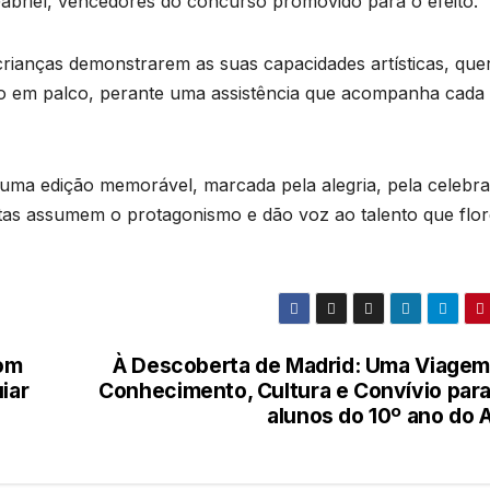
Gabriel, vencedores do concurso promovido para o efeito.
 crianças demonstrarem as suas capacidades artísticas, que
são em palco, perante uma assistência que acompanha cada
 uma edição memorável, marcada pela alegria, pela celebr
istas assumem o protagonismo e dão voz ao talento que flo
com
À Descoberta de Madrid: Uma Viagem
iar
Conhecimento, Cultura e Convívio para
alunos do 10º ano do 