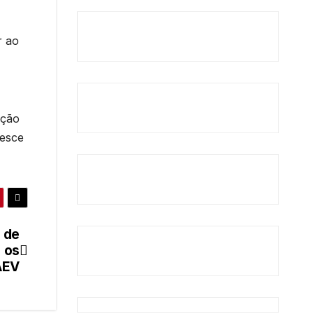
r ao
ação
resce
 de
 os
AEV