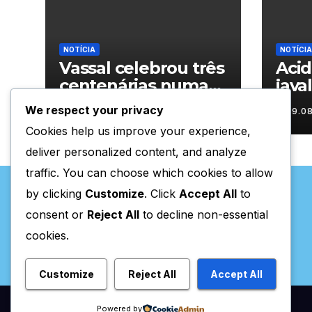
NOTÍCIA
NOTÍCIA
Vassal celebrou três
Aci
centenárias numa
java
homenagem a um
nas 
We respect your privacy
09.08.2026
09.0
século de histórias
Trás
Cookies help us improve your experience,
deliver personalized content, and analyze
traffic. You can choose which cookies to allow
by clicking
Customize
. Click
Accept All
to
consent or
Reject All
to decline non-essential
cookies.
Valpaços Online
Customize
Reject All
Accept All
Powered by