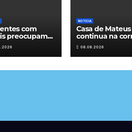
NOTÍCIA
dentes com
Casa de Mateus
lis preocupam
continua na cor
estradas de
das Novas 7
8.2026
08.08.2026
-os-Montes
Maravilhas de
Portugal