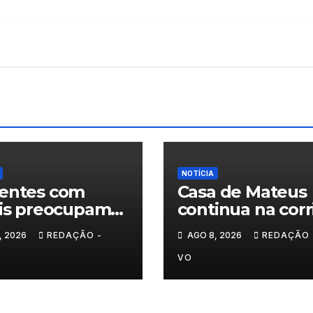
NOTÍCIA
entes com
Casa de Mateus
lis preocupam
continua na corr
estradas de
das Novas 7
, 2026
REDAÇÃO -
AGO 8, 2026
REDAÇÃO 
-os-Montes
Maravilhas de
Portugal
VO