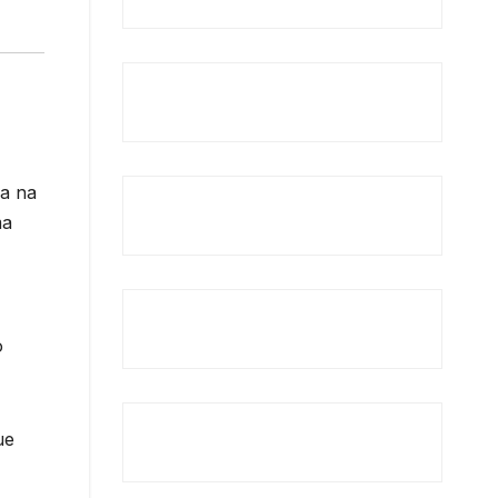
da na
ma
o
ue