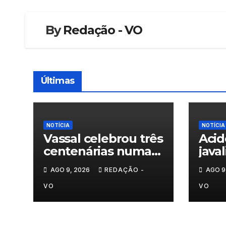
By
Redação - VO
Últimas
NOTÍCIA
NOTÍCIA
Vassal celebrou três
Acid
centenárias numa
java
homenagem a um
nas 
AGO 9, 2026
REDAÇÃO -
AGO 9
século de histórias
Trás
VO
VO