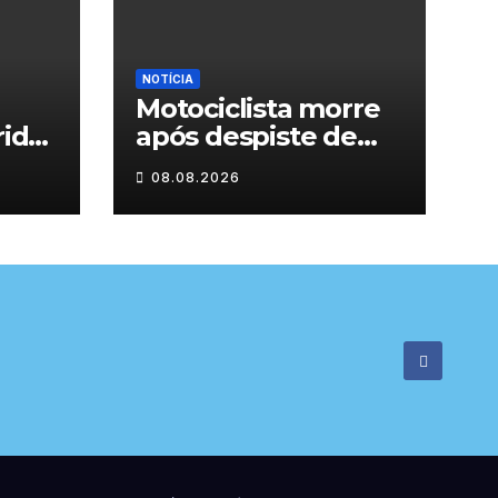
NOTÍCIA
Motociclista morre
rida
após despiste de
moto em Chaves
08.08.2026