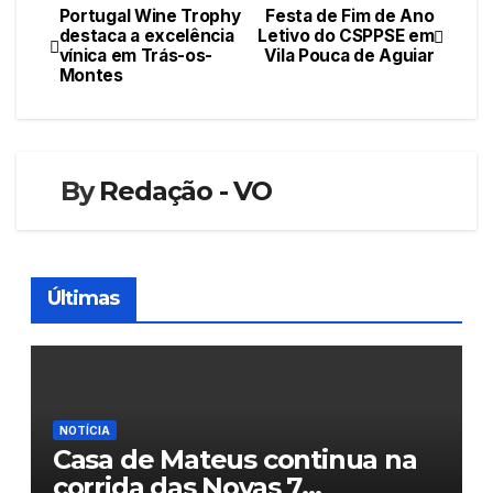
Portugal Wine Trophy
Festa de Fim de Ano
Navegação
destaca a excelência
Letivo do CSPPSE em
vínica em Trás-os-
Vila Pouca de Aguiar
de
Montes
artigos
By
Redação - VO
Últimas
NOTÍCIA
Casa de Mateus continua na
corrida das Novas 7