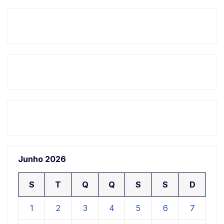
Junho 2026
S
T
Q
Q
S
S
D
1
2
3
4
5
6
7