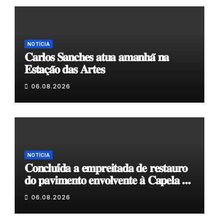
NOTÍCIA
𝐂𝐚𝐫𝐥𝐨𝐬 𝐒𝐚𝐧𝐜𝐡𝐞𝐬 𝐚𝐭𝐮𝐚 𝐚𝐦𝐚𝐧𝐡𝐚̃ 𝐧𝐚
𝐄𝐬𝐭𝐚𝐜̧𝐚̃𝐨 𝐝𝐚𝐬 𝐀𝐫𝐭𝐞𝐬
06.08.2026
NOTÍCIA
𝐂𝐨𝐧𝐜𝐥𝐮𝐢́𝐝𝐚 𝐚 𝐞𝐦𝐩𝐫𝐞𝐢𝐭𝐚𝐝𝐚 𝐝𝐞 𝐫𝐞𝐬𝐭𝐚𝐮𝐫𝐨
𝐝𝐨 𝐩𝐚𝐯𝐢𝐦𝐞𝐧𝐭𝐨 𝐞𝐧𝐯𝐨𝐥𝐯𝐞𝐧𝐭𝐞 𝐚̀ 𝐂𝐚𝐩𝐞𝐥𝐚 𝐝𝐞
𝐂𝐨𝐯𝐚𝐬
06.08.2026