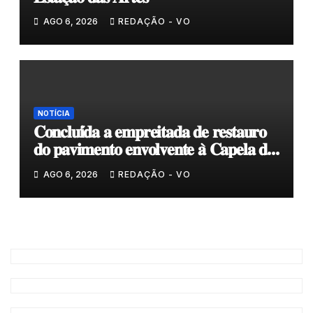
AGO 6, 2026
REDAÇÃO - VO
NOTÍCIA
𝐂𝐨𝐧𝐜𝐥𝐮𝐢́𝐝𝐚 𝐚 𝐞𝐦𝐩𝐫𝐞𝐢𝐭𝐚𝐝𝐚 𝐝𝐞 𝐫𝐞𝐬𝐭𝐚𝐮𝐫𝐨
𝐝𝐨 𝐩𝐚𝐯𝐢𝐦𝐞𝐧𝐭𝐨 𝐞𝐧𝐯𝐨𝐥𝐯𝐞𝐧𝐭𝐞 𝐚̀ 𝐂𝐚𝐩𝐞𝐥𝐚 𝐝𝐞
𝐂𝐨𝐯𝐚𝐬
AGO 6, 2026
REDAÇÃO - VO