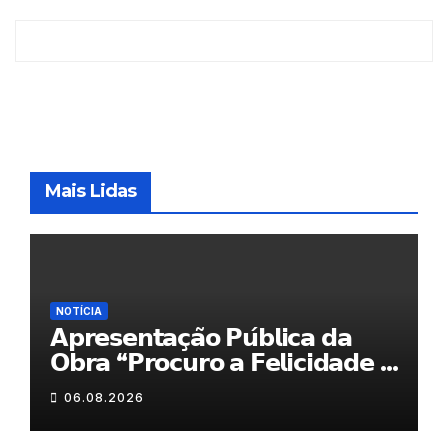
Mais Lidas
NOTÍCIA
𝗔𝗽𝗿𝗲𝘀𝗲𝗻𝘁𝗮𝗰̧𝗮̃𝗼 𝗣𝘂́𝗯𝗹𝗶𝗰𝗮 𝗱𝗮
𝗢𝗯𝗿𝗮 “𝗣𝗿𝗼𝗰𝘂𝗿𝗼 𝗮 𝗙𝗲𝗹𝗶𝗰𝗶𝗱𝗮𝗱𝗲 𝗲
𝗲𝗹𝗮 𝗺𝗼𝗿𝗮 𝗰𝗼𝗺𝗶𝗴𝗼”
06.08.2026