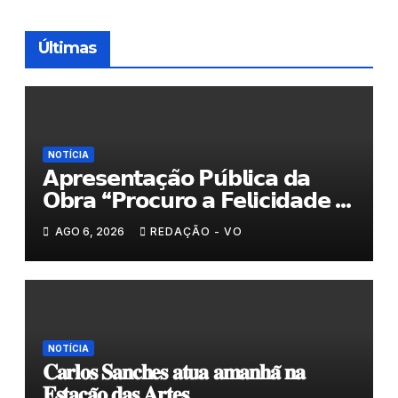
Últimas
NOTÍCIA
𝗔𝗽𝗿𝗲𝘀𝗲𝗻𝘁𝗮𝗰̧𝗮̃𝗼 𝗣𝘂́𝗯𝗹𝗶𝗰𝗮 𝗱𝗮
𝗢𝗯𝗿𝗮 “𝗣𝗿𝗼𝗰𝘂𝗿𝗼 𝗮 𝗙𝗲𝗹𝗶𝗰𝗶𝗱𝗮𝗱𝗲 𝗲
𝗲𝗹𝗮 𝗺𝗼𝗿𝗮 𝗰𝗼𝗺𝗶𝗴𝗼”
AGO 6, 2026
REDAÇÃO - VO
NOTÍCIA
𝐂𝐚𝐫𝐥𝐨𝐬 𝐒𝐚𝐧𝐜𝐡𝐞𝐬 𝐚𝐭𝐮𝐚 𝐚𝐦𝐚𝐧𝐡𝐚̃ 𝐧𝐚
𝐄𝐬𝐭𝐚𝐜̧𝐚̃𝐨 𝐝𝐚𝐬 𝐀𝐫𝐭𝐞𝐬