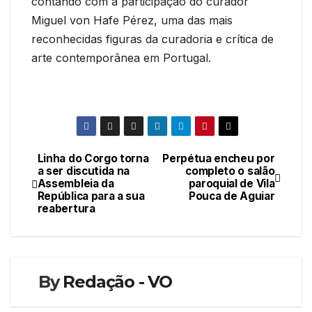
contando com a participação do curador
Miguel von Hafe Pérez, uma das mais
reconhecidas figuras da curadoria e crítica de
arte contemporânea em Portugal.
Linha do Corgo torna
Perpétua encheu por
Navegação
a ser discutida na
completo o salão
Assembleia da
paroquial de Vila
de
República para a sua
Pouca de Aguiar
reabertura
artigos
By
Redação - VO