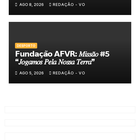
AGO 8, 2026
REDAÇÃO - VO
DESPORTO
𝗙𝘂𝗻𝗱𝗮𝗰̧𝗮̃𝗼 𝗔𝗙𝗩𝗥: 𝑀𝑖𝑠𝑠𝑎̃𝑜 #5
“𝐽𝑜𝑔𝑎𝑚𝑜𝑠 𝑃𝑒𝑙𝑎 𝑁𝑜𝑠𝑠𝑎 𝑇𝑒𝑟𝑟𝑎”
AGO 5, 2026
REDAÇÃO - VO