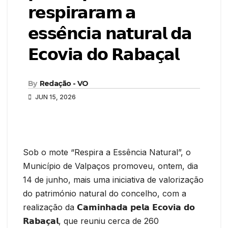
𝗿𝗲𝘀𝗽𝗶𝗿𝗮𝗿𝗮𝗺 𝗮
𝗲𝘀𝘀𝗲̂𝗻𝗰𝗶𝗮 𝗻𝗮𝘁𝘂𝗿𝗮𝗹 𝗱𝗮
𝗘𝗰𝗼𝘃𝗶𝗮 𝗱𝗼 𝗥𝗮𝗯𝗮𝗰̧𝗮𝗹
By
Redação - VO
JUN 15, 2026
Sob o mote “Respira a Essência Natural”, o
Município de Valpaços promoveu, ontem, dia
14 de junho, mais uma iniciativa de valorização
do património natural do concelho, com a
realização da 𝗖𝗮𝗺𝗶𝗻𝗵𝗮𝗱𝗮 𝗽𝗲𝗹𝗮 𝗘𝗰𝗼𝘃𝗶𝗮 𝗱𝗼
𝗥𝗮𝗯𝗮𝗰̧𝗮𝗹, que reuniu cerca de 260