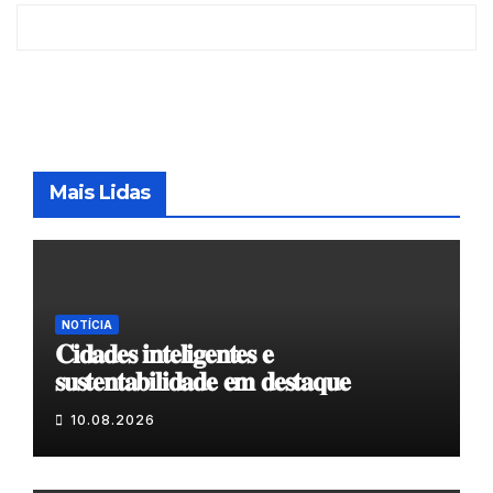
Mais Lidas
NOTÍCIA
𝐂𝐢𝐝𝐚𝐝𝐞𝐬 𝐢𝐧𝐭𝐞𝐥𝐢𝐠𝐞𝐧𝐭𝐞𝐬 𝐞
𝐬𝐮𝐬𝐭𝐞𝐧𝐭𝐚𝐛𝐢𝐥𝐢𝐝𝐚𝐝𝐞 𝐞𝐦 𝐝𝐞𝐬𝐭𝐚𝐪𝐮𝐞
10.08.2026