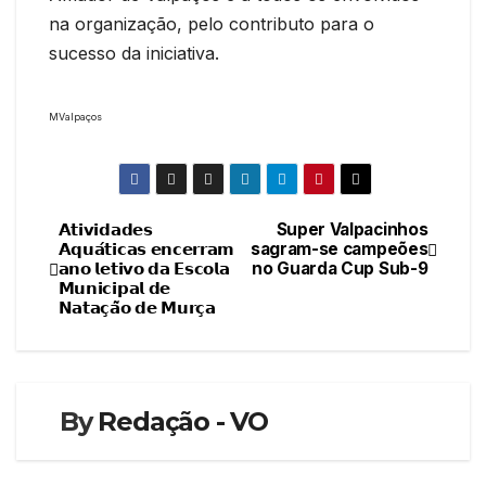
na organização, pelo contributo para o
sucesso da iniciativa.
MValpaços
𝗔𝘁𝗶𝘃𝗶𝗱𝗮𝗱𝗲𝘀
Super Valpacinhos
Navegação
𝗔𝗾𝘂𝗮́𝘁𝗶𝗰𝗮𝘀 𝗲𝗻𝗰𝗲𝗿𝗿𝗮𝗺
sagram-se campeões
𝗮𝗻𝗼 𝗹𝗲𝘁𝗶𝘃𝗼 𝗱𝗮 𝗘𝘀𝗰𝗼𝗹𝗮
no Guarda Cup Sub-9
de
𝗠𝘂𝗻𝗶𝗰𝗶𝗽𝗮𝗹 𝗱𝗲
𝗡𝗮𝘁𝗮𝗰̧𝗮̃𝗼 𝗱𝗲 𝗠𝘂𝗿𝗰̧𝗮
artigos
By
Redação - VO