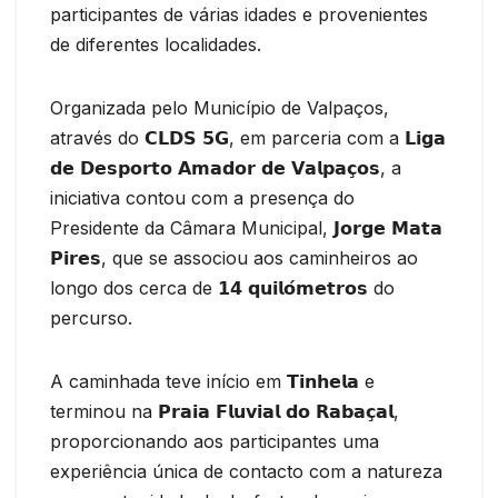
participantes de várias idades e provenientes
de diferentes localidades.
Organizada pelo Município de Valpaços,
através do 𝗖𝗟𝗗𝗦 𝟱𝗚, em parceria com a 𝗟𝗶𝗴𝗮
𝗱𝗲 𝗗𝗲𝘀𝗽𝗼𝗿𝘁𝗼 𝗔𝗺𝗮𝗱𝗼𝗿 𝗱𝗲 𝗩𝗮𝗹𝗽𝗮𝗰̧𝗼𝘀, a
iniciativa contou com a presença do
Presidente da Câmara Municipal, 𝗝𝗼𝗿𝗴𝗲 𝗠𝗮𝘁𝗮
𝗣𝗶𝗿𝗲𝘀, que se associou aos caminheiros ao
longo dos cerca de 𝟭𝟰 𝗾𝘂𝗶𝗹𝗼́𝗺𝗲𝘁𝗿𝗼𝘀 do
percurso.
A caminhada teve início em 𝗧𝗶𝗻𝗵𝗲𝗹𝗮 e
terminou na 𝗣𝗿𝗮𝗶𝗮 𝗙𝗹𝘂𝘃𝗶𝗮𝗹 𝗱𝗼 𝗥𝗮𝗯𝗮𝗰̧𝗮𝗹,
proporcionando aos participantes uma
experiência única de contacto com a natureza