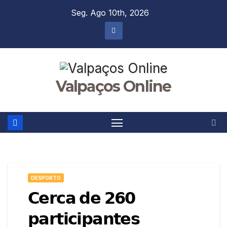
Skip
Seg. Ago 10th, 2026
to
content
Valpaços Online
DESPORTO
𝗖𝗲𝗿𝗰𝗮 𝗱𝗲 𝟮𝟲𝟬
𝗽𝗮𝗿𝘁𝗶𝗰𝗶𝗽𝗮𝗻𝘁𝗲𝘀