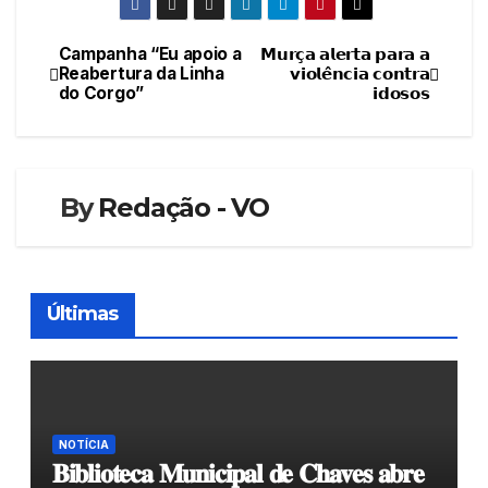
Campanha “Eu apoio a
𝗠𝘂𝗿𝗰̧𝗮 𝗮𝗹𝗲𝗿𝘁𝗮 𝗽𝗮𝗿𝗮 𝗮
Navegação
Reabertura da Linha
𝘃𝗶𝗼𝗹𝗲̂𝗻𝗰𝗶𝗮 𝗰𝗼𝗻𝘁𝗿𝗮
do Corgo”
𝗶𝗱𝗼𝘀𝗼𝘀
de
artigos
By
Redação - VO
Últimas
NOTÍCIA
𝐁𝐢𝐛𝐥𝐢𝐨𝐭𝐞𝐜𝐚 𝐌𝐮𝐧𝐢𝐜𝐢𝐩𝐚𝐥 𝐝𝐞 𝐂𝐡𝐚𝐯𝐞𝐬 𝐚𝐛𝐫𝐞