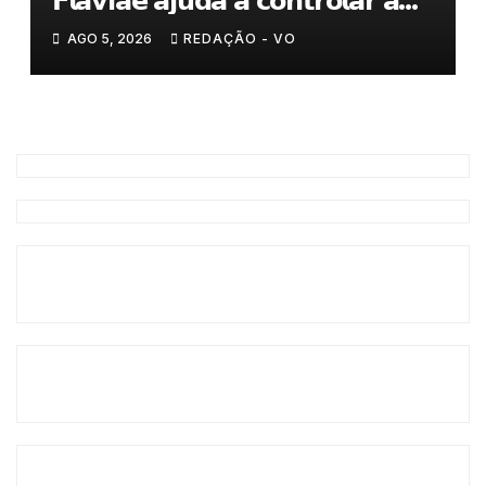
𝗙𝗹𝗮𝘃𝗶𝗮𝗲 𝗮𝗷𝘂𝗱𝗮 𝗮 𝗰𝗼𝗻𝘁𝗿𝗼𝗹𝗮𝗿 𝗮
𝗮𝗻𝘀𝗶𝗲𝗱𝗮𝗱𝗲
AGO 5, 2026
REDAÇÃO - VO