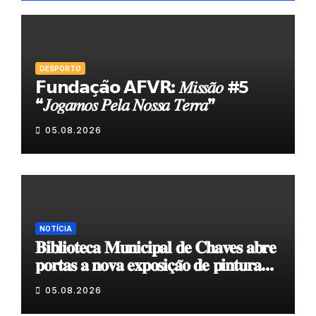
DESPORTO
𝗙𝘂𝗻𝗱𝗮𝗰̧𝗮̃𝗼 𝗔𝗙𝗩𝗥: 𝑀𝑖𝑠𝑠𝑎̃𝑜 #5
“𝐽𝑜𝑔𝑎𝑚𝑜𝑠 𝑃𝑒𝑙𝑎 𝑁𝑜𝑠𝑠𝑎 𝑇𝑒𝑟𝑟𝑎”
05.08.2026
NOTÍCIA
𝐁𝐢𝐛𝐥𝐢𝐨𝐭𝐞𝐜𝐚 𝐌𝐮𝐧𝐢𝐜𝐢𝐩𝐚𝐥 𝐝𝐞 𝐂𝐡𝐚𝐯𝐞𝐬 𝐚𝐛𝐫𝐞
𝐩𝐨𝐫𝐭𝐚𝐬 𝐚 𝐧𝐨𝐯𝐚 𝐞𝐱𝐩𝐨𝐬𝐢𝐜̧𝐚̃𝐨 𝐝𝐞 𝐩𝐢𝐧𝐭𝐮𝐫𝐚
𝐝𝐮𝐫𝐚𝐧𝐭𝐞 𝐨 𝐦𝐞̂𝐬 𝐝𝐞 𝐚𝐠𝐨𝐬𝐭𝐨
05.08.2026