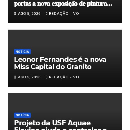
𝐩𝐨𝐫𝐭𝐚𝐬 𝐚 𝐧𝐨𝐯𝐚 𝐞𝐱𝐩𝐨𝐬𝐢𝐜̧𝐚̃𝐨 𝐝𝐞 𝐩𝐢𝐧𝐭𝐮𝐫𝐚
𝐝𝐮𝐫𝐚𝐧𝐭𝐞 𝐨 𝐦𝐞̂𝐬 𝐝𝐞 𝐚𝐠𝐨𝐬𝐭𝐨
AGO 5, 2026
REDAÇÃO - VO
NOTÍCIA
Leonor Fernandes é a nova
Miss Capital do Granito
AGO 5, 2026
REDAÇÃO - VO
NOTÍCIA
𝗣𝗿𝗼𝗷𝗲𝘁𝗼 𝗱𝗮 𝗨𝗦𝗙 𝗔𝗾𝘂𝗮𝗲