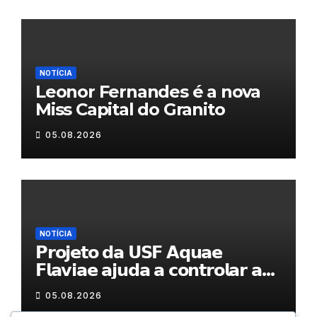
NOTÍCIA
Leonor Fernandes é a nova
Miss Capital do Granito
05.08.2026
NOTÍCIA
𝗣𝗿𝗼𝗷𝗲𝘁𝗼 𝗱𝗮 𝗨𝗦𝗙 𝗔𝗾𝘂𝗮𝗲
𝗙𝗹𝗮𝘃𝗶𝗮𝗲 𝗮𝗷𝘂𝗱𝗮 𝗮 𝗰𝗼𝗻𝘁𝗿𝗼𝗹𝗮𝗿 𝗮
𝗮𝗻𝘀𝗶𝗲𝗱𝗮𝗱𝗲
05.08.2026