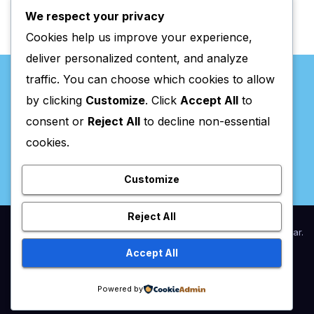
We respect your privacy
Cookies help us improve your experience,
deliver personalized content, and analyze
traffic. You can choose which cookies to allow
by clicking
Customize
. Click
Accept All
to
consent or
Reject All
to decline non-essential
Valpaços Online
cookies.
Customize
Reject All
Proudly powered by WordPress
|
Theme:
Newsup
by
Themeansar
.
Accept All
Home
Anunciar / Assinaturas
Estatuto Editorial
Ficha Técnica
Powered by
Política de privacidade
Utilidades