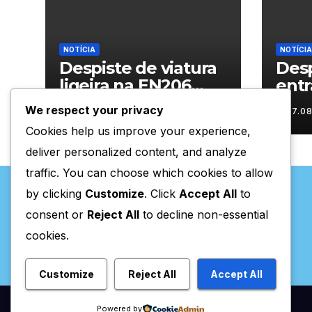
NOTÍCIA
NOTÍCIA
Despiste de viatura
Desp
ligeira na EN206
entr
junto ao
Vila
We respect your privacy
07.08.2026
07.0
cruzamento Fornos
Cookies help us improve your experience,
do Pinhal
deliver personalized content, and analyze
traffic. You can choose which cookies to allow
by clicking
Customize
. Click
Accept All
to
consent or
Reject All
to decline non-essential
cookies.
Valpaços Online
Customize
Reject All
Accept All
Powered by