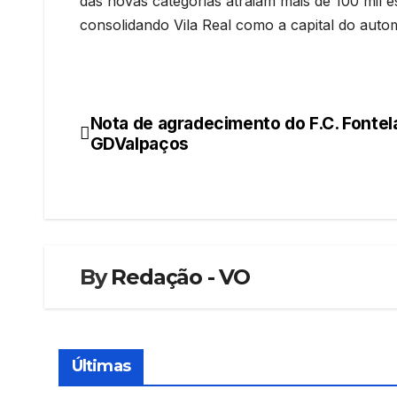
das novas categorias atraiam mais de 100 mil 
consolidando Vila Real como a capital do auto
Nota de agradecimento do F.C. Fontel
Navegação
GDValpaços
de
artigos
By
Redação - VO
Últimas