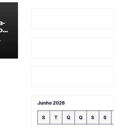
a-
o
-
Junho 2026
S
T
Q
Q
S
S
D