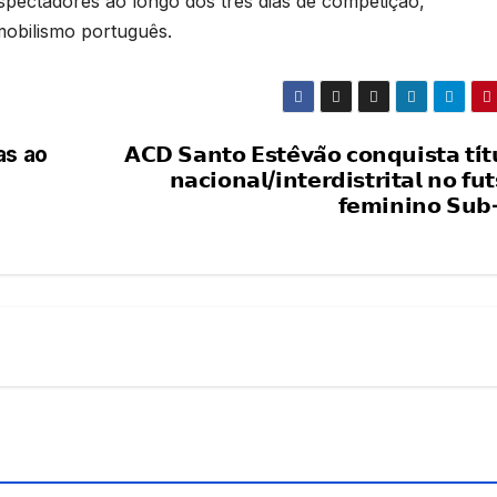
espectadores ao longo dos três dias de competição,
mobilismo português.
as ao
𝗔𝗖𝗗 𝗦𝗮𝗻𝘁𝗼 𝗘𝘀𝘁𝗲̂𝘃𝗮̃𝗼 𝗰𝗼𝗻𝗾𝘂𝗶𝘀𝘁𝗮 𝘁𝗶́𝘁
𝗻𝗮𝗰𝗶𝗼𝗻𝗮𝗹/𝗶𝗻𝘁𝗲𝗿𝗱𝗶𝘀𝘁𝗿𝗶𝘁𝗮𝗹 𝗻𝗼 𝗳𝘂𝘁
𝗳𝗲𝗺𝗶𝗻𝗶𝗻𝗼 𝗦𝘂𝗯