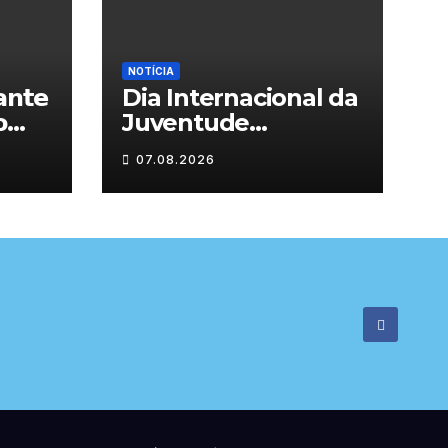
NOTÍCIA
𝗻𝘁𝗲
Dia Internacional da

Juventude
celebrado em
07.08.2026

Chaves com
atividades gratuitas