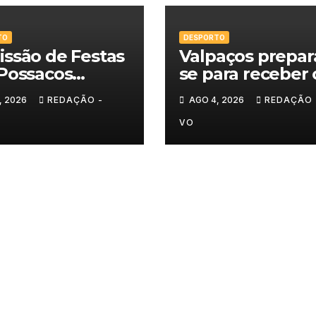
TO
DESPORTO
ssão de Festas
Valpaços prepar
Possacos
se para receber 
ita finalistas do
Super Enduro
, 2026
REDAÇÃO -
AGO 4, 2026
REDAÇÃO 
eio de Sueca
VO