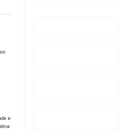
sso
ade e
alina