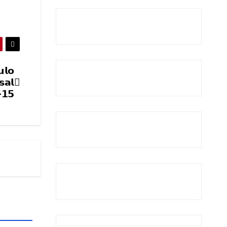
𝘂𝗹𝗼
𝘀𝗮𝗹
-𝟭𝟱