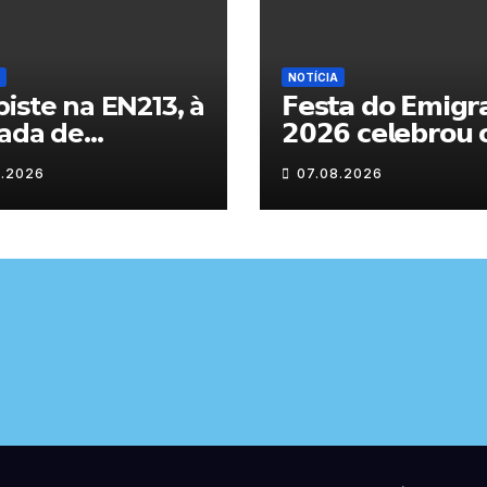
NOTÍCIA
iste na EN213, à
𝗙𝗲𝘀𝘁𝗮 𝗱𝗼 𝗘𝗺𝗶𝗴𝗿
ada de
𝟮𝟬𝟮𝟲 𝗰𝗲𝗹𝗲𝗯𝗿𝗼𝘂 
randelo
𝗿𝗲𝗲𝗻𝗰𝗼𝗻𝘁𝗿𝗼 𝗲 𝗼𝘀
8.2026
07.08.2026
𝗹𝗮𝗰̧𝗼𝘀 𝗾𝘂𝗲 𝘂𝗻𝗲
𝗠𝘂𝗿𝗰̧𝗮