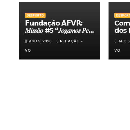
DESPORTO
DESPOR
𝗙𝘂𝗻𝗱𝗮𝗰̧𝗮̃𝗼 𝗔𝗙𝗩𝗥:
Comi
𝑀𝑖𝑠𝑠𝑎̃𝑜 #5 “𝐽𝑜𝑔𝑎𝑚𝑜𝑠 𝑃𝑒𝑙𝑎
dos 
𝑁𝑜𝑠𝑠𝑎 𝑇𝑒𝑟𝑟𝑎”
felic
AGO 5, 2026
REDAÇÃO -
AGO 5
Torn
VO
VO