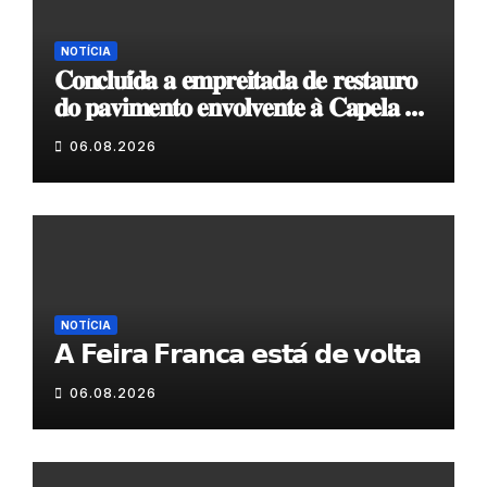
NOTÍCIA
𝐂𝐨𝐧𝐜𝐥𝐮𝐢́𝐝𝐚 𝐚 𝐞𝐦𝐩𝐫𝐞𝐢𝐭𝐚𝐝𝐚 𝐝𝐞 𝐫𝐞𝐬𝐭𝐚𝐮𝐫𝐨
𝐝𝐨 𝐩𝐚𝐯𝐢𝐦𝐞𝐧𝐭𝐨 𝐞𝐧𝐯𝐨𝐥𝐯𝐞𝐧𝐭𝐞 𝐚̀ 𝐂𝐚𝐩𝐞𝐥𝐚 𝐝𝐞
𝐂𝐨𝐯𝐚𝐬
06.08.2026
NOTÍCIA
𝗔 𝗙𝗲𝗶𝗿𝗮 𝗙𝗿𝗮𝗻𝗰𝗮 𝗲𝘀𝘁𝗮́ 𝗱𝗲 𝘃𝗼𝗹𝘁𝗮
06.08.2026