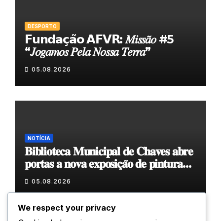
DESPORTO
𝗙𝘂𝗻𝗱𝗮𝗰̧𝗮̃𝗼 𝗔𝗙𝗩𝗥: 𝑀𝑖𝑠𝑠𝑎̃𝑜 #5
“𝐽𝑜𝑔𝑎𝑚𝑜𝑠 𝑃𝑒𝑙𝑎 𝑁𝑜𝑠𝑠𝑎 𝑇𝑒𝑟𝑟𝑎”
05.08.2026
NOTÍCIA
𝐁𝐢𝐛𝐥𝐢𝐨𝐭𝐞𝐜𝐚 𝐌𝐮𝐧𝐢𝐜𝐢𝐩𝐚𝐥 𝐝𝐞 𝐂𝐡𝐚𝐯𝐞𝐬 𝐚𝐛𝐫𝐞
𝐩𝐨𝐫𝐭𝐚𝐬 𝐚 𝐧𝐨𝐯𝐚 𝐞𝐱𝐩𝐨𝐬𝐢𝐜̧𝐚̃𝐨 𝐝𝐞 𝐩𝐢𝐧𝐭𝐮𝐫𝐚
𝐝𝐮𝐫𝐚𝐧𝐭𝐞 𝐨 𝐦𝐞̂𝐬 𝐝𝐞 𝐚𝐠𝐨𝐬𝐭𝐨
05.08.2026
We respect your privacy