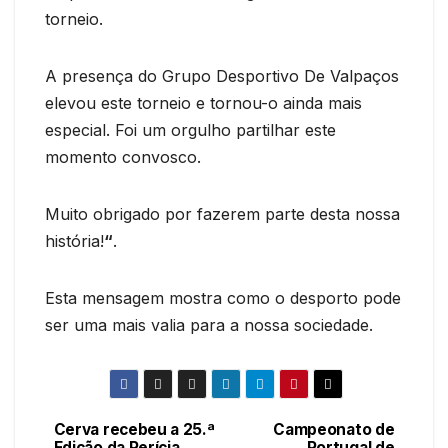
torneio.
A presença do Grupo Desportivo De Valpaços
elevou este torneio e tornou-o ainda mais
especial. Foi um orgulho partilhar este
momento convosco.
Muito obrigado por fazerem parte desta nossa
história!
“
.
Esta mensagem mostra como o desporto pode
ser uma mais valia para a nossa sociedade.
Cerva recebeu a 25.ª
Campeonato de
Navegação
Edição da Perícia
Portugal de