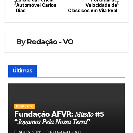
Automóvel Carlos
Velocidade de
de
Dias
Clássicos em Vila Real
artigos
By
Redação - VO
Últimas
DESPORTO
𝗙𝘂𝗻𝗱𝗮𝗰̧𝗮̃𝗼 𝗔𝗙𝗩𝗥: 𝑀𝑖𝑠𝑠𝑎̃𝑜 #5
“𝐽𝑜𝑔𝑎𝑚𝑜𝑠 𝑃𝑒𝑙𝑎 𝑁𝑜𝑠𝑠𝑎 𝑇𝑒𝑟𝑟𝑎”
AGO 5, 2026
REDAÇÃO - VO