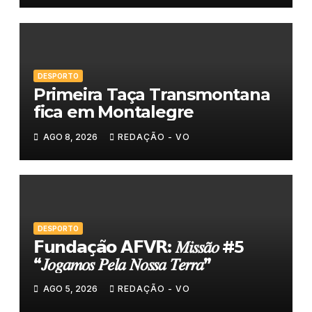
DESPORTO
Primeira Taça Transmontana
fica em Montalegre
AGO 8, 2026
REDAÇÃO - VO
DESPORTO
𝗙𝘂𝗻𝗱𝗮𝗰̧𝗮̃𝗼 𝗔𝗙𝗩𝗥: 𝑀𝑖𝑠𝑠𝑎̃𝑜 #5
“𝐽𝑜𝑔𝑎𝑚𝑜𝑠 𝑃𝑒𝑙𝑎 𝑁𝑜𝑠𝑠𝑎 𝑇𝑒𝑟𝑟𝑎”
AGO 5, 2026
REDAÇÃO - VO