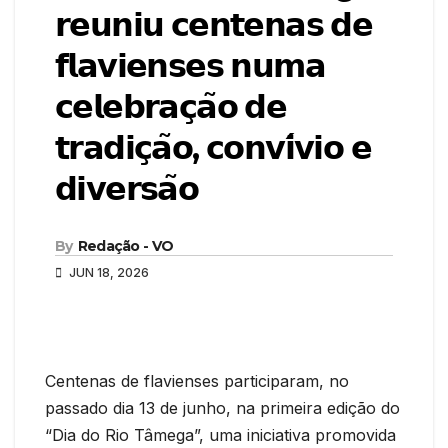
𝗿𝗲𝘂𝗻𝗶𝘂 𝗰𝗲𝗻𝘁𝗲𝗻𝗮𝘀 𝗱𝗲
𝗳𝗹𝗮𝘃𝗶𝗲𝗻𝘀𝗲𝘀 𝗻𝘂𝗺𝗮
𝗰𝗲𝗹𝗲𝗯𝗿𝗮𝗰̧𝗮̃𝗼 𝗱𝗲
𝘁𝗿𝗮𝗱𝗶𝗰̧𝗮̃𝗼, 𝗰𝗼𝗻𝘃𝗶́𝘃𝗶𝗼 𝗲
𝗱𝗶𝘃𝗲𝗿𝘀𝗮̃𝗼
By
Redação - VO
JUN 18, 2026
Centenas de flavienses participaram, no
passado dia 13 de junho, na primeira edição do
“Dia do Rio Tâmega”, uma iniciativa promovida