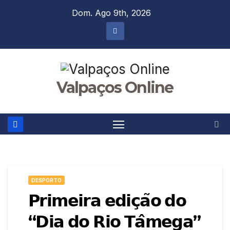
Skip
Dom. Ago 9th, 2026
to
content
Valpaços Online
DESPORTO
𝗣𝗿𝗶𝗺𝗲𝗶𝗿𝗮 𝗲𝗱𝗶𝗰̧𝗮̃𝗼 𝗱𝗼
“𝗗𝗶𝗮 𝗱𝗼 𝗥𝗶𝗼 𝗧𝗮̂𝗺𝗲𝗴𝗮”