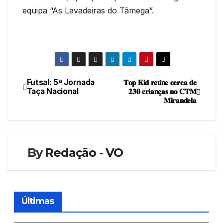
equipa “As Lavadeiras do Tâmega”.
Futsal: 5ª Jornada
𝐓𝐨𝐩 𝐊𝐢𝐝 𝐫𝐞𝐮́𝐧𝐞 𝐜𝐞𝐫𝐜𝐚 𝐝𝐞
Navegação
Taça Nacional
𝟐𝟑𝟎 𝐜𝐫𝐢𝐚𝐧𝐜̧𝐚𝐬 𝐧𝐨 𝐂𝐓𝐌
𝐌𝐢𝐫𝐚𝐧𝐝𝐞𝐥𝐚
de
artigos
By
Redação - VO
Últimas