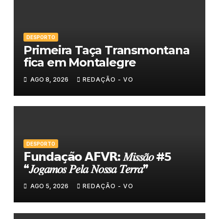
DESPORTO
Primeira Taça Transmontana
fica em Montalegre
AGO 8, 2026
REDAÇÃO - VO
DESPORTO
𝗙𝘂𝗻𝗱𝗮𝗰̧𝗮̃𝗼 𝗔𝗙𝗩𝗥: 𝑀𝑖𝑠𝑠𝑎̃𝑜 #5
“𝐽𝑜𝑔𝑎𝑚𝑜𝑠 𝑃𝑒𝑙𝑎 𝑁𝑜𝑠𝑠𝑎 𝑇𝑒𝑟𝑟𝑎”
AGO 5, 2026
REDAÇÃO - VO