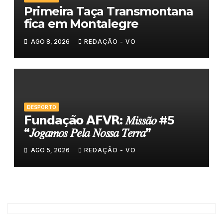
Primeira Taça Transmontana
fica em Montalegre
AGO 8, 2026
REDAÇÃO - VO
DESPORTO
𝗙𝘂𝗻𝗱𝗮𝗰̧𝗮̃𝗼 𝗔𝗙𝗩𝗥: 𝑀𝑖𝑠𝑠𝑎̃𝑜 #5
“𝐽𝑜𝑔𝑎𝑚𝑜𝑠 𝑃𝑒𝑙𝑎 𝑁𝑜𝑠𝑠𝑎 𝑇𝑒𝑟𝑟𝑎”
AGO 5, 2026
REDAÇÃO - VO