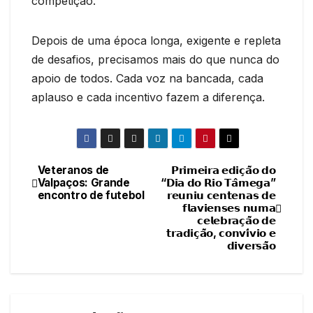
competição.
Depois de uma época longa, exigente e repleta
de desafios, precisamos mais do que nunca do
apoio de todos. Cada voz na bancada, cada
aplauso e cada incentivo fazem a diferença.
Veteranos de
𝗣𝗿𝗶𝗺𝗲𝗶𝗿𝗮 𝗲𝗱𝗶𝗰̧𝗮̃𝗼 𝗱𝗼
Navegação
Valpaços: Grande
“𝗗𝗶𝗮 𝗱𝗼 𝗥𝗶𝗼 𝗧𝗮̂𝗺𝗲𝗴𝗮”
encontro de futebol
𝗿𝗲𝘂𝗻𝗶𝘂 𝗰𝗲𝗻𝘁𝗲𝗻𝗮𝘀 𝗱𝗲
de
𝗳𝗹𝗮𝘃𝗶𝗲𝗻𝘀𝗲𝘀 𝗻𝘂𝗺𝗮
𝗰𝗲𝗹𝗲𝗯𝗿𝗮𝗰̧𝗮̃𝗼 𝗱𝗲
artigos
𝘁𝗿𝗮𝗱𝗶𝗰̧𝗮̃𝗼, 𝗰𝗼𝗻𝘃𝗶́𝘃𝗶𝗼 𝗲
𝗱𝗶𝘃𝗲𝗿𝘀𝗮̃𝗼