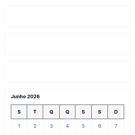
Junho 2026
S
T
Q
Q
S
S
D
1
2
3
4
5
6
7