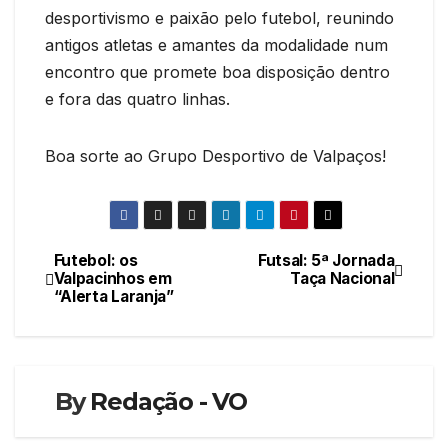
desportivismo e paixão pelo futebol, reunindo
antigos atletas e amantes da modalidade num
encontro que promete boa disposição dentro
e fora das quatro linhas.
Boa sorte ao Grupo Desportivo de Valpaços!
Futebol: os
Futsal: 5ª Jornada
Navegação
Valpacinhos em
Taça Nacional
“Alerta Laranja”
de
artigos
By
Redação - VO