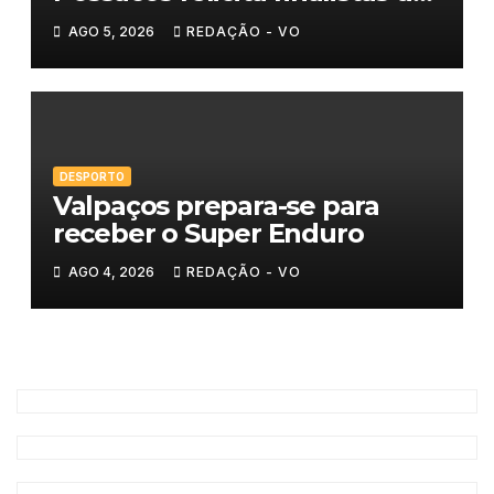
Torneio de Sueca
AGO 5, 2026
REDAÇÃO - VO
DESPORTO
Valpaços prepara-se para
receber o Super Enduro
AGO 4, 2026
REDAÇÃO - VO