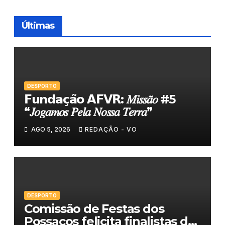
Últimas
DESPORTO
𝗙𝘂𝗻𝗱𝗮𝗰̧𝗮̃𝗼 𝗔𝗙𝗩𝗥: 𝑀𝑖𝑠𝑠𝑎̃𝑜 #5
“𝐽𝑜𝑔𝑎𝑚𝑜𝑠 𝑃𝑒𝑙𝑎 𝑁𝑜𝑠𝑠𝑎 𝑇𝑒𝑟𝑟𝑎”
AGO 5, 2026
REDAÇÃO - VO
DESPORTO
Comissão de Festas dos
Possacos felicita finalistas do