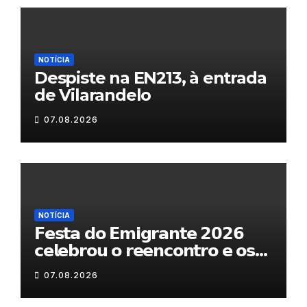
NOTÍCIA
Despiste na EN213, à entrada
de Vilarandelo
07.08.2026
NOTÍCIA
𝗙𝗲𝘀𝘁𝗮 𝗱𝗼 𝗘𝗺𝗶𝗴𝗿𝗮𝗻𝘁𝗲 𝟮𝟬𝟮𝟲
𝗰𝗲𝗹𝗲𝗯𝗿𝗼𝘂 𝗼 𝗿𝗲𝗲𝗻𝗰𝗼𝗻𝘁𝗿𝗼 𝗲 𝗼𝘀
𝗹𝗮𝗰̧𝗼𝘀 𝗾𝘂𝗲 𝘂𝗻𝗲𝗺 𝗠𝘂𝗿𝗰̧𝗮
07.08.2026