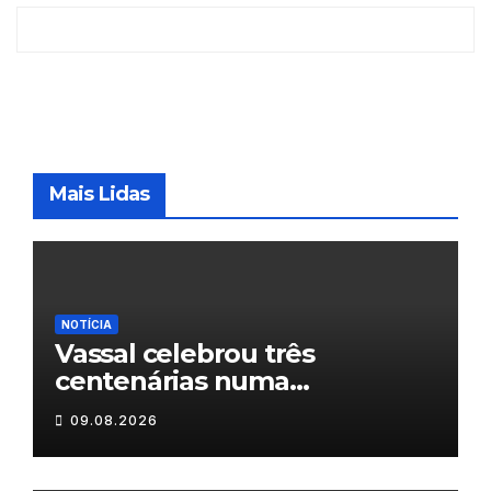
Mais Lidas
NOTÍCIA
Vassal celebrou três
centenárias numa
homenagem a um século de
09.08.2026
histórias