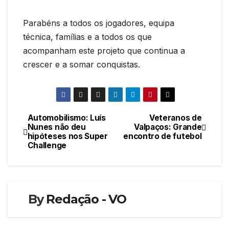
Parabéns a todos os jogadores, equipa
técnica, famílias e a todos os que
acompanham este projeto que continua a
crescer e a somar conquistas.
Automobilismo: Luís
Veteranos de
Navegação
Nunes não deu
Valpaços: Grande
hipóteses nos Super
encontro de futebol
de
Challenge
artigos
By
Redação - VO