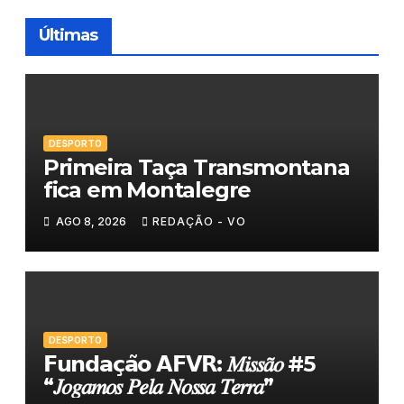
Últimas
DESPORTO
Primeira Taça Transmontana
fica em Montalegre
AGO 8, 2026
REDAÇÃO - VO
DESPORTO
𝗙𝘂𝗻𝗱𝗮𝗰̧𝗮̃𝗼 𝗔𝗙𝗩𝗥: 𝑀𝑖𝑠𝑠𝑎̃𝑜 #5
“𝐽𝑜𝑔𝑎𝑚𝑜𝑠 𝑃𝑒𝑙𝑎 𝑁𝑜𝑠𝑠𝑎 𝑇𝑒𝑟𝑟𝑎”