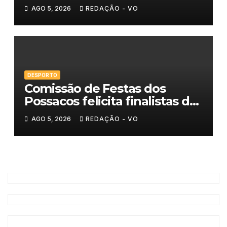
AGO 5, 2026
REDAÇÃO - VO
DESPORTO
Comissão de Festas dos
Possacos felicita finalistas do
Torneio de Sueca
AGO 5, 2026
REDAÇÃO - VO