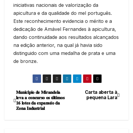
iniciativas nacionais de valorização da
apicultura e da qualidade do mel português.
Este reconhecimento evidencia o mérito e a
dedicação de Amável Fernandes à apicultura,
dando continuidade aos resultados alcançados
na edição anterior, na qual já havia sido
distinguido com uma medalha de prata e uma
de bronze.
𝐌𝐮𝐧𝐢𝐜𝐢́𝐩𝐢𝐨 𝐝𝐞 𝐌𝐢𝐫𝐚𝐧𝐝𝐞𝐥𝐚
Carta aberta à
Navegação
𝐥𝐞𝐯𝐚 𝐚 𝐜𝐨𝐧𝐜𝐮𝐫𝐬𝐨 𝐨𝐬 𝐮́𝐥𝐭𝐢𝐦𝐨𝐬
pequena Lara
𝟏𝟔 𝐥𝐨𝐭𝐞𝐬 𝐝𝐚 𝐞𝐱𝐩𝐚𝐧𝐬𝐚̃𝐨 𝐝𝐚
de
𝐙𝐨𝐧𝐚 𝐈𝐧𝐝𝐮𝐬𝐭𝐫𝐢𝐚𝐥
artigos