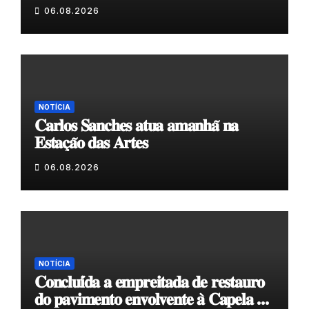
𝗲𝗹𝗮 𝗺𝗼𝗿𝗮 𝗰𝗼𝗺𝗶𝗴𝗼”
06.08.2026
NOTÍCIA
𝐂𝐚𝐫𝐥𝐨𝐬 𝐒𝐚𝐧𝐜𝐡𝐞𝐬 𝐚𝐭𝐮𝐚 𝐚𝐦𝐚𝐧𝐡𝐚̃ 𝐧𝐚
𝐄𝐬𝐭𝐚𝐜̧𝐚̃𝐨 𝐝𝐚𝐬 𝐀𝐫𝐭𝐞𝐬
06.08.2026
NOTÍCIA
𝐂𝐨𝐧𝐜𝐥𝐮𝐢́𝐝𝐚 𝐚 𝐞𝐦𝐩𝐫𝐞𝐢𝐭𝐚𝐝𝐚 𝐝𝐞 𝐫𝐞𝐬𝐭𝐚𝐮𝐫𝐨
𝐝𝐨 𝐩𝐚𝐯𝐢𝐦𝐞𝐧𝐭𝐨 𝐞𝐧𝐯𝐨𝐥𝐯𝐞𝐧𝐭𝐞 𝐚̀ 𝐂𝐚𝐩𝐞𝐥𝐚 𝐝𝐞