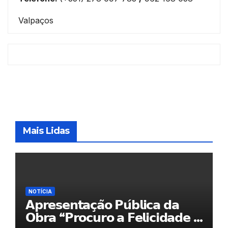
Valpaços
Mais Lidas
NOTÍCIA
𝗔𝗽𝗿𝗲𝘀𝗲𝗻𝘁𝗮𝗰̧𝗮̃𝗼 𝗣𝘂́𝗯𝗹𝗶𝗰𝗮 𝗱𝗮
𝗢𝗯𝗿𝗮 “𝗣𝗿𝗼𝗰𝘂𝗿𝗼 𝗮 𝗙𝗲𝗹𝗶𝗰𝗶𝗱𝗮𝗱𝗲 𝗲