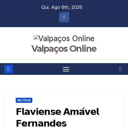
Skip
Qui. Ago 6th, 2026
to
content
Valpaços Online
NOTÍCIA
𝗙𝗹𝗮𝘃𝗶𝗲𝗻𝘀𝗲 𝗔𝗺𝗮́𝘃𝗲𝗹
𝗙𝗲𝗿𝗻𝗮𝗻𝗱𝗲𝘀