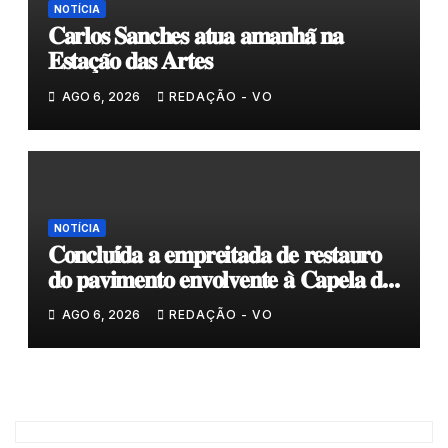
NOTÍCIA
𝐂𝐚𝐫𝐥𝐨𝐬 𝐒𝐚𝐧𝐜𝐡𝐞𝐬 𝐚𝐭𝐮𝐚 𝐚𝐦𝐚𝐧𝐡𝐚̃ 𝐧𝐚
𝐄𝐬𝐭𝐚𝐜̧𝐚̃𝐨 𝐝𝐚𝐬 𝐀𝐫𝐭𝐞𝐬
AGO 6, 2026
REDAÇÃO - VO
NOTÍCIA
𝐂𝐨𝐧𝐜𝐥𝐮𝐢́𝐝𝐚 𝐚 𝐞𝐦𝐩𝐫𝐞𝐢𝐭𝐚𝐝𝐚 𝐝𝐞 𝐫𝐞𝐬𝐭𝐚𝐮𝐫𝐨
𝐝𝐨 𝐩𝐚𝐯𝐢𝐦𝐞𝐧𝐭𝐨 𝐞𝐧𝐯𝐨𝐥𝐯𝐞𝐧𝐭𝐞 𝐚̀ 𝐂𝐚𝐩𝐞𝐥𝐚 𝐝𝐞
𝐂𝐨𝐯𝐚𝐬
AGO 6, 2026
REDAÇÃO - VO