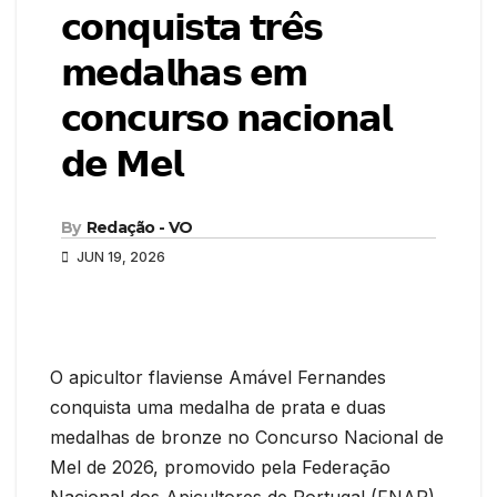
𝗰𝗼𝗻𝗾𝘂𝗶𝘀𝘁𝗮 𝘁𝗿𝗲̂𝘀
𝗺𝗲𝗱𝗮𝗹𝗵𝗮𝘀 𝗲𝗺
𝗰𝗼𝗻𝗰𝘂𝗿𝘀𝗼 𝗻𝗮𝗰𝗶𝗼𝗻𝗮𝗹
𝗱𝗲 𝗠𝗲𝗹
By
Redação - VO
JUN 19, 2026
O apicultor flaviense Amável Fernandes
conquista uma medalha de prata e duas
medalhas de bronze no Concurso Nacional de
Mel de 2026, promovido pela Federação
Nacional dos Apicultores de Portugal (FNAP).