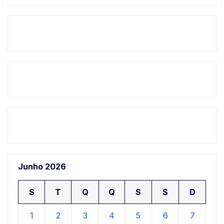
Junho 2026
S
T
Q
Q
S
S
D
1
2
3
4
5
6
7