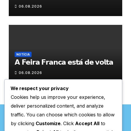
𝐂𝐨𝐯𝐚𝐬
06.08.2026
NOTÍCIA
𝗔 𝗙𝗲𝗶𝗿𝗮 𝗙𝗿𝗮𝗻𝗰𝗮 𝗲𝘀𝘁𝗮́ 𝗱𝗲 𝘃𝗼𝗹𝘁𝗮
06.08.2026
We respect your privacy
Cookies help us improve your experience,
deliver personalized content, and analyze
traffic. You can choose which cookies to allow
by clicking
Customize
. Click
Accept All
to