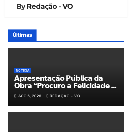
By
Redação - VO
Últimas
NOTÍCIA
𝗔𝗽𝗿𝗲𝘀𝗲𝗻𝘁𝗮𝗰̧𝗮̃𝗼 𝗣𝘂́𝗯𝗹𝗶𝗰𝗮 𝗱𝗮
𝗢𝗯𝗿𝗮 “𝗣𝗿𝗼𝗰𝘂𝗿𝗼 𝗮 𝗙𝗲𝗹𝗶𝗰𝗶𝗱𝗮𝗱𝗲 𝗲
𝗲𝗹𝗮 𝗺𝗼𝗿𝗮 𝗰𝗼𝗺𝗶𝗴𝗼”
AGO 6, 2026
REDAÇÃO - VO