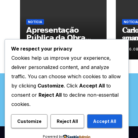
NOTÍCIA
NOTÍCIA
𝗔𝗽𝗿𝗲𝘀𝗲𝗻𝘁𝗮𝗰̧𝗮̃𝗼
𝐂𝐚𝐫𝐥𝐨
𝗣𝘂́𝗯𝗹𝗶𝗰𝗮 𝗱𝗮 𝗢𝗯𝗿𝗮
𝐚𝐦𝐚𝐧𝐡
“𝗣𝗿𝗼𝗰𝘂𝗿𝗼 𝗮
𝐀𝐫𝐭𝐞𝐬
We respect your privacy
06.08.2026
06.0
𝗙𝗲𝗹𝗶𝗰𝗶𝗱𝗮𝗱𝗲 𝗲 𝗲𝗹𝗮
Cookies help us improve your experience,
𝗺𝗼𝗿𝗮 𝗰𝗼𝗺𝗶𝗴𝗼”
deliver personalized content, and analyze
traffic. You can choose which cookies to allow
by clicking
Customize
. Click
Accept All
to
consent or
Reject All
to decline non-essential
cookies.
Valpaços Online
Customize
Reject All
Accept All
Powered by