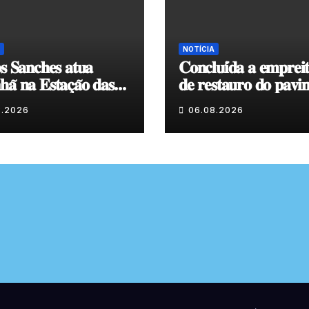
NOTÍCIA
𝐬 𝐒𝐚𝐧𝐜𝐡𝐞𝐬 𝐚𝐭𝐮𝐚
𝐂𝐨𝐧𝐜𝐥𝐮𝐢́𝐝𝐚 𝐚 𝐞𝐦𝐩𝐫𝐞𝐢
𝐚̃ 𝐧𝐚 𝐄𝐬𝐭𝐚𝐜̧𝐚̃𝐨 𝐝𝐚𝐬
𝐝𝐞 𝐫𝐞𝐬𝐭𝐚𝐮𝐫𝐨 𝐝𝐨 𝐩𝐚𝐯𝐢
𝐞𝐧𝐯𝐨𝐥𝐯𝐞𝐧𝐭𝐞 𝐚̀ 𝐂𝐚𝐩𝐞𝐥𝐚
8.2026
06.08.2026
𝐂𝐨𝐯𝐚𝐬