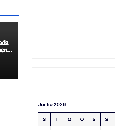
𝐚𝐝𝐚
𝐞𝐧𝐭𝐨
𝐝𝐞
-
Junho 2026
S
T
Q
Q
S
S
D