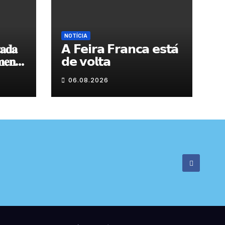
NOTÍCIA
𝐚𝐝𝐚
𝗔 𝗙𝗲𝗶𝗿𝗮 𝗙𝗿𝗮𝗻𝗰𝗮 𝗲𝘀𝘁𝗮́
𝐞𝐧𝐭𝐨
𝗱𝗲 𝘃𝗼𝗹𝘁𝗮
 𝐝𝐞
06.08.2026