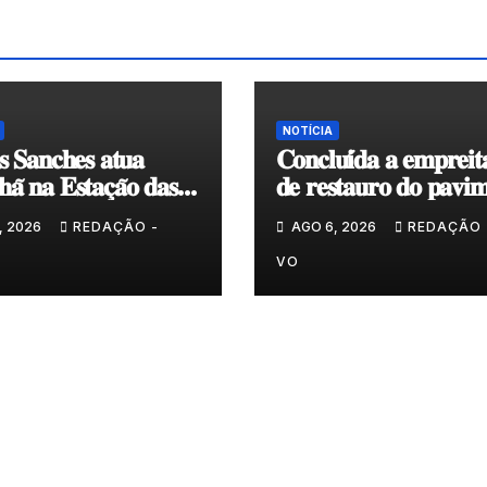
NOTÍCIA
𝐬 𝐒𝐚𝐧𝐜𝐡𝐞𝐬 𝐚𝐭𝐮𝐚
𝐂𝐨𝐧𝐜𝐥𝐮𝐢́𝐝𝐚 𝐚 𝐞𝐦𝐩𝐫𝐞𝐢𝐭
𝐚̃ 𝐧𝐚 𝐄𝐬𝐭𝐚𝐜̧𝐚̃𝐨 𝐝𝐚𝐬
𝐝𝐞 𝐫𝐞𝐬𝐭𝐚𝐮𝐫𝐨 𝐝𝐨 𝐩𝐚𝐯𝐢𝐦
𝐞𝐧𝐯𝐨𝐥𝐯𝐞𝐧𝐭𝐞 𝐚̀ 𝐂𝐚𝐩𝐞𝐥𝐚 
, 2026
REDAÇÃO -
AGO 6, 2026
REDAÇÃO 
𝐂𝐨𝐯𝐚𝐬
VO