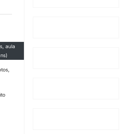
s, aula
ens)
otos,
ito