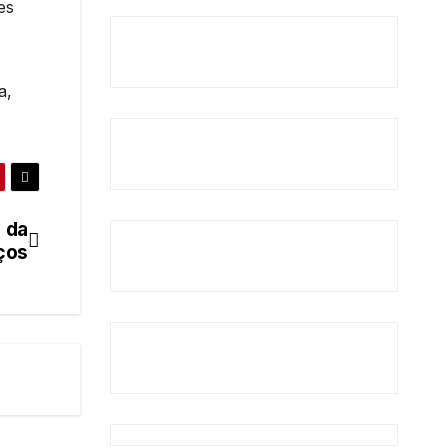
es
a,
 da
ços