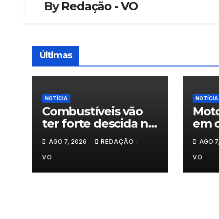
By
Redação - VO
Últimas
NOTÍCIA
NOTÍCIA
Combustíveis vão
Moto
ter forte descida na
em c
próxima semana
carr
AGO 7, 2026
REDAÇÃO -
AGO 7
mot
VO
VO