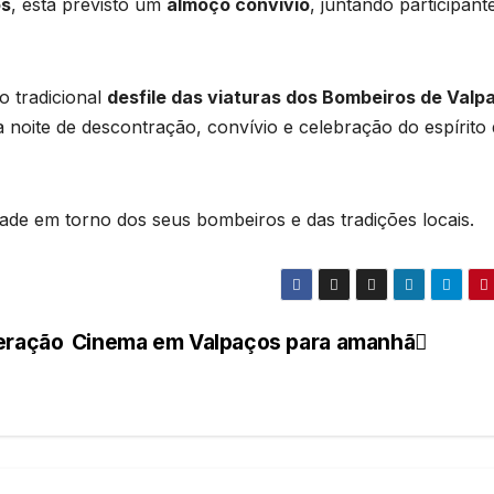
os
, está previsto um
almoço convívio
, juntando participant
o tradicional
desfile das viaturas dos Bombeiros de Valp
noite de descontração, convívio e celebração do espírito
dade em torno dos seus bombeiros e das tradições locais.
eração
Cinema em Valpaços para amanhã