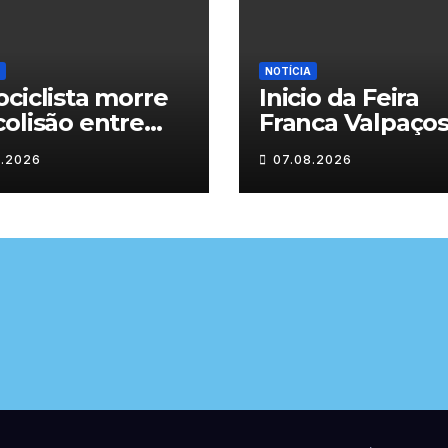
NOTÍCIA
ciclista morre
Inicio da Feira
olisão entre
Franca Valpaço
inha e duas
2026
8.2026
07.08.2026
as em Chaves