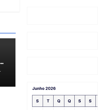
-
Junho 2026
S
T
Q
Q
S
S
D