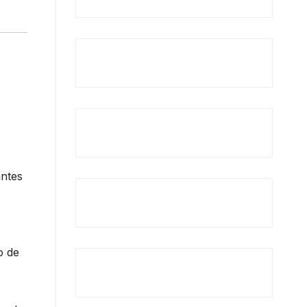
antes
o de