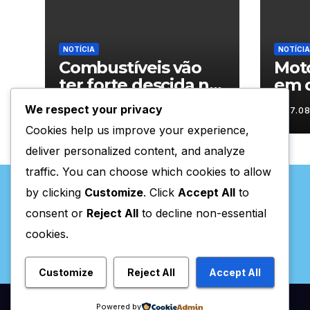
NOTÍCIA
NOTÍCIA
Combustíveis vão
Moto
ter forte descida na
em c
próxima semana
carr
We respect your privacy
07.08.2026
07.0
mot
Cookies help us improve your experience,
deliver personalized content, and analyze
traffic. You can choose which cookies to allow
by clicking
Customize
. Click
Accept All
to
consent or
Reject All
to decline non-essential
cookies.
Valpaços Online
Customize
Reject All
Accept All
Powered by