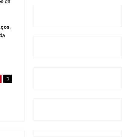
es da
aços
,
 da