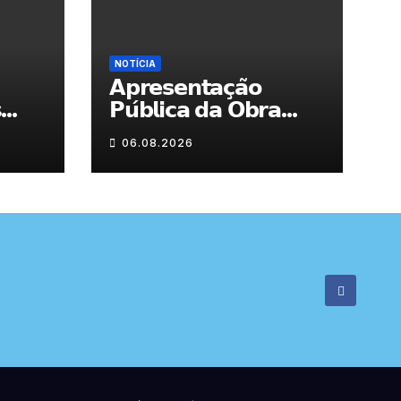
NOTÍCIA
𝗔𝗽𝗿𝗲𝘀𝗲𝗻𝘁𝗮𝗰̧𝗮̃𝗼
s
𝗣𝘂́𝗯𝗹𝗶𝗰𝗮 𝗱𝗮 𝗢𝗯𝗿𝗮
“𝗣𝗿𝗼𝗰𝘂𝗿𝗼 𝗮
06.08.2026
𝗙𝗲𝗹𝗶𝗰𝗶𝗱𝗮𝗱𝗲 𝗲 𝗲𝗹𝗮
𝗺𝗼𝗿𝗮 𝗰𝗼𝗺𝗶𝗴𝗼”